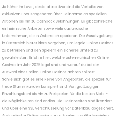
Je höher Ihr Level, desto attraktiver sind die Vorteile: von
exklusiven Bonusangeboten über Teilnahme an speziellen
Aktionen bis hin zu Cashback Belohnungen. Es gibt zahlreiche
einheimische Anbieter sowie viele ausländische
Unternehmen, die in Österreich operieren. Die Gesetzgebung
in Österreich bietet klare Vorgaben, um legale Online Casinos
zu betreiben und den Spielern ein sicheres Umfeld zu
gewährleisten. Erfahre hier, welche österreichischen Online
Casinos im Jahr 2025 legal sind und worauf du bei der
Auswahl eines tollen Online Casinos achten solltest.
Schließlich gibt es eine Reihe von Angeboten, die speziell für
treue Stammkunden konzipiert sind. Von großzügigen
Einzahlungsboni bis hin zu Freispielen für die besten Slots –
die Möglichkeiten sind endlos. Die Casinoseiten sind lizenziert
und über eine SSL Verschlüsselung vor Datenklau abgesichert.
Ausländische Onlinecasinos zum Spielen von Glücksspielen