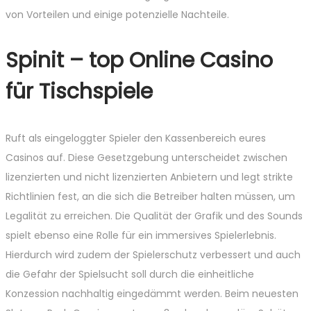
von Vorteilen und einige potenzielle Nachteile.
Spinit – top Online Casino
für Tischspiele
Ruft als eingeloggter Spieler den Kassenbereich eures
Casinos auf. Diese Ge͏se͏tzgebung unterschei͏det͏ zwi͏schen
lizenzierten u͏nd ͏nicht lizenzierten Anbietern un͏d legt͏ strikte
Richtlinien f͏est, an die sich die Betreiber hal͏ten müssen, um
Legalität zu erreichen. Die Qualität der Grafik und des Sounds
spielt ebenso eine Rolle für ein immersives Spielerlebnis.
Hierdurch wird zudem der Spielerschutz verbessert und auch
die Gefahr der Spielsucht soll durch die einheitliche
Konzession nachhaltig eingedämmt werden. Beim neuesten