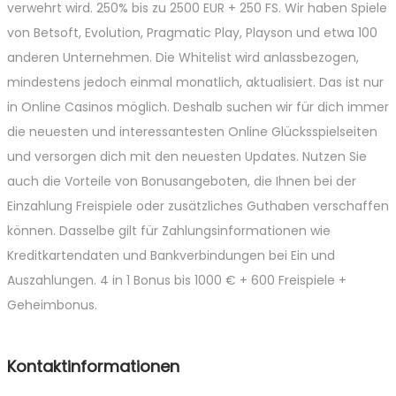
verwehrt wird. 250% bis zu 2500 EUR + 250 FS. Wir haben Spiele
von Betsoft, Evolution, Pragmatic Play, Playson und etwa 100
anderen Unternehmen. Die Whitelist wird anlass­bezogen,
mindestens jedoch einmal monatlich, aktualisiert. Das ist nur
in Online Casinos möglich. Deshalb suchen wir für dich immer
die neuesten und interessantesten Online Glücksspielseiten
und versorgen dich mit den neuesten Updates. Nutzen Sie
auch die Vorteile von Bonusangeboten, die Ihnen bei der
Einzahlung Freispiele oder zusätzliches Guthaben verschaffen
können. Dasselbe gilt für Zahlungsinformationen wie
Kreditkartendaten und Bankverbindungen bei Ein und
Auszahlungen. 4 in 1 Bonus bis 1000 € + 600 Freispiele +
Geheimbonus.
Kontaktinformationen