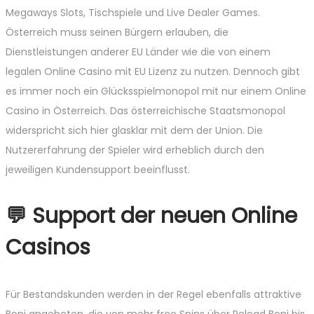
Megaways Slots, Tischspiele und Live Dealer Games.
Österreich muss seinen Bürgern erlauben, die
Dienstleistungen anderer EU Länder wie die von einem
legalen Online Casino mit EU Lizenz zu nutzen. Dennoch gibt
es immer noch ein Glücksspielmonopol mit nur einem Online
Casino in Österreich. Das österreichische Staatsmonopol
widerspricht sich hier glasklar mit dem der Union. Die
Nutzererfahrung der Spieler wird erheblich durch den
jeweiligen Kundensupport beeinflusst.
💬 Support der neuen Online
Casinos
Für Bestandskunden werden in der Regel ebenfalls attraktive