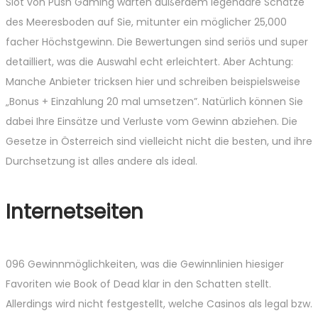
Slot von Push Gaming warten außerdem legendäre Schätze
des Meeresboden auf Sie, mitunter ein möglicher 25,000
facher Höchstgewinn. Die Bewertungen sind seriös und super
detailliert, was die Auswahl echt erleichtert. Aber Achtung:
Manche Anbieter tricksen hier und schreiben beispielsweise
„Bonus + Einzahlung 20 mal umsetzen”. Natürlich können Sie
dabei Ihre Einsätze und Verluste vom Gewinn abziehen. Die
Gesetze in Österreich sind vielleicht nicht die besten, und ihre
Durchsetzung ist alles andere als ideal.
Internetseiten
096 Gewinnmöglichkeiten, was die Gewinnlinien hiesiger
Favoriten wie Book of Dead klar in den Schatten stellt.
Allerdings wird nicht festgestellt, welche Casinos als legal bzw.