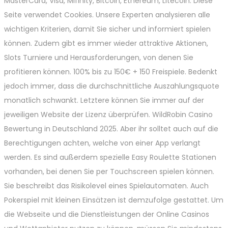
MasterCard, Visa, Mifinity, Bitcoin, Ethereum, Litecoin. Diese
Seite verwendet Cookies. Unsere Experten analysieren alle
wichtigen Kriterien, damit Sie sicher und informiert spielen
können. Zudem gibt es immer wieder attraktive Aktionen,
Slots Turniere und Herausforderungen, von denen Sie
profitieren können. 100% bis zu 150€ + 150 Freispiele. Bedenkt
jedoch immer, dass die durchschnittliche Auszahlungsquote
monatlich schwankt. Letztere können Sie immer auf der
jeweiligen Website der Lizenz überprüfen. WildRobin Casino
Bewertung in Deutschland 2025. Aber ihr solltet auch auf die
Berechtigungen achten, welche von einer App verlangt
werden. Es sind außerdem spezielle Easy Roulette Stationen
vorhanden, bei denen Sie per Touchscreen spielen können.
Sie beschreibt das Risikolevel eines Spielautomaten. Auch
Pokerspiel mit kleinen Einsätzen ist demzufolge gestattet. Um
die Webseite und die Dienstleistungen der Online Casinos