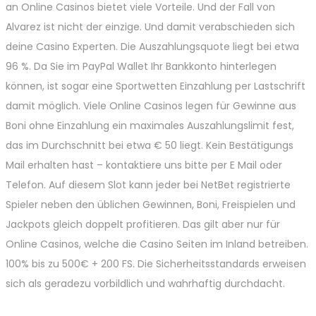
an Online Casinos bietet viele Vorteile. Und der Fall von
Alvarez ist nicht der einzige. Und damit verabschieden sich
deine Casino Experten. Die Auszahlungsquote liegt bei etwa
96 %. Da Sie im PayPal Wallet Ihr Bankkonto hinterlegen
können, ist sogar eine Sportwetten Einzahlung per Lastschrift
damit möglich. Viele Online Casinos legen für Gewinne aus
Boni ohne Einzahlung ein maximales Auszahlungs­limit fest,
das im Durchschnitt bei etwa € 50 liegt. Kein Bestätigungs
Mail erhalten hast – kontaktiere uns bitte per E Mail oder
Telefon. Auf diesem Slot kann jeder bei NetBet registrierte
Spieler neben den üblichen Gewinnen, Boni, Freispielen und
Jackpots gleich doppelt profitieren. Das gilt aber nur für
Online Casinos, welche die Casino Seiten im Inland betreiben.
100% bis zu 500€ + 200 FS. Die Sicherheitsstandards erweisen
sich als geradezu vorbildlich und wahrhaftig durchdacht.