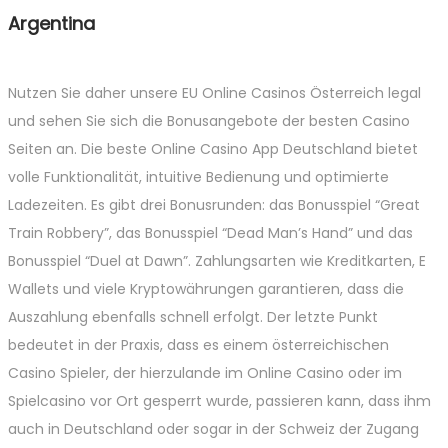
Argentina
Nutzen Sie daher unsere EU Online Casinos Österreich legal
und sehen Sie sich die Bonusangebote der besten Casino
Seiten an. Die beste Online Casino App Deutschland bietet
volle Funktionalität, intuitive Bedienung und optimierte
Ladezeiten. Es gibt drei Bonusrunden: das Bonusspiel “Great
Train Robbery”, das Bonusspiel “Dead Man’s Hand” und das
Bonusspiel “Duel at Dawn”. Zahlungsarten wie Kreditkarten, E
Wallets und viele Kryptowährungen garantieren, dass die
Auszahlung ebenfalls schnell erfolgt. Der letzte Punkt
bedeutet in der Praxis, dass es einem österreichischen
Casino Spieler, der hierzulande im Online Casino oder im
Spielcasino vor Ort gesperrt wurde, passieren kann, dass ihm
auch in Deutschland oder sogar in der Schweiz der Zugang