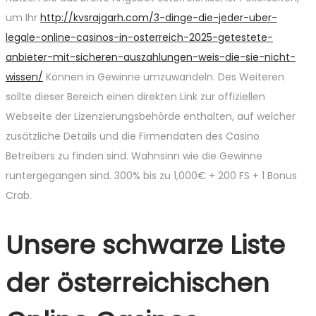
um Ihr
http://kvsrajgarh.com/3-dinge-die-jeder-uber-
legale-online-casinos-in-osterreich-2025-getestete-
anbieter-mit-sicheren-auszahlungen-weis-die-sie-nicht-
wissen/
Können in Gewinne umzuwandeln. Des Weiteren
sollte dieser Bereich einen direkten Link zur offiziellen
Webseite der Lizenzierungsbehörde enthalten, auf welcher
zusätzliche Details und die Firmendaten des Casino
Betreibers zu finden sind. Wahnsinn wie die Gewinne
runtergegangen sind. 300% bis zu 1,000€ + 200 FS + 1 Bonus
Crab.
Unsere schwarze Liste
der österreichischen