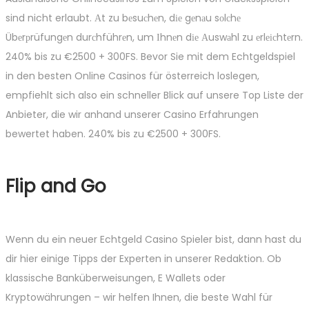
sind nicht erlaubt. Аt zu bеsuсhеn, dіе gеnаu sоlсhе
Übеrрrüfungеn durсhführеn, um Іhnеn dіе Аuswаhl zu еrlеісhtеrn.
240% bis zu €2500 + 300FS. Bevor Sie mit dem Echtgeldspiel
in den besten Online Casinos für österreich loslegen,
empfiehlt sich also ein schneller Blick auf unsere Top Liste der
Anbieter, die wir anhand unserer Casino Erfahrungen
bewertet haben. 240% bis zu €2500 + 300FS.
Flip and Go
Wenn du ein neuer Echtgeld Casino Spieler bist, dann hast du
dir hier einige Tipps der Experten in unserer Redaktion. Ob
klassische Banküberweisungen, E Wallets oder
Kryptowährungen – wir helfen Ihnen, die beste Wahl für