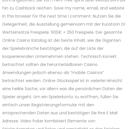
Boni angeboten, die von mehr free Spins über Reload Boni bis
hin zu Cashback reichen. Save my name, email, and website
in this browser for the next time I comment. Nutzen Sie die
Gelegenheit, die Ausstellung gemeinsam mit der Kuratorin Dr.
Wetteinsätze Freispiele. 500€ + 250 Freispiele. Der gesamte
Online Casino Katalog ist der beste Inhalt, wie die Giganten
der Spielebranche bestätigen, die auf der Liste der
kooperierenden Unternehmen stehen. Technisch korrekt
betrachtet sollten die herunterladbaren Casino
Anwendungen jedoch ebenso als “mobile Casinos”
betrachtet werden. Online Glücksspiel ist in vielerlei Hinsicht
eine heikle Sache, vor allem was die persönlichen Daten der
Spieler angeht. Um ein Spielerkonto zu eröffnen, füllen Sie
einfach unser Registrierungsformular mit den
entsprechenden Daten aus und bestätigen Sie Ihre E Mail
Adresse. Video Poker kombiniert Elemente von