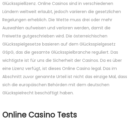
Glücksspiellizenz. Online Casinos sind in verschiedenen
Ländern weltweit erlaubt, jedoch variieren die gesetzlichen
Regelungen erheblich. Die Wette muss drei oder mehr
Auswahlen aufweisen und verloren werden, damit die
Freiwette gutgeschrieben wird. Die öst͏erreichischen
Glücksspielgesetze basieren auf dem Glücksspielg͏esetz
GSpG, das die gesamte Glücks͏spie͏lbranche reguliert. Das
wichtigste ist für uns die Sicherheit der Casinos. Da es über
eine Lizenz verfügt, ist dieses Online Casino legal. Das im
Abschnitt zuvor genannte Urteil ist nicht das einzige Mal, dass
sich die europäischen Behörden mit dem deutschen
Glückspielrecht beschäftigt haben.
Online Casino Tests