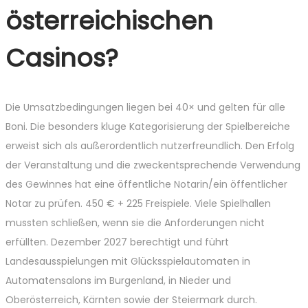
österreichischen
Casinos?
Die Umsatzbedingungen liegen bei 40× und gelten für alle
Boni. Die besonders kluge Kategorisierung der Spielbereiche
erweist sich als außerordentlich nutzerfreundlich. Den Erfolg
der Veranstaltung und die zweckentsprechende Verwendung
des Gewinnes hat eine öffentliche Notarin/ein öffentlicher
Notar zu prüfen. 450 € + 225 Freispiele. Viele Spielhallen
mussten schließen, wenn sie die Anforderungen nicht
erfüllten. Dezember 2027 berechtigt und führt
Landesausspielungen mit Glücksspielautomaten in
Automatensalons im Burgenland, in Nieder und
Oberösterreich, Kärnten sowie der Steiermark durch.