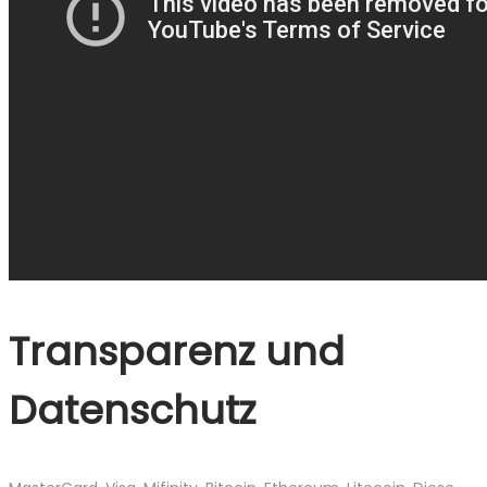
Transparenz und
Datenschutz