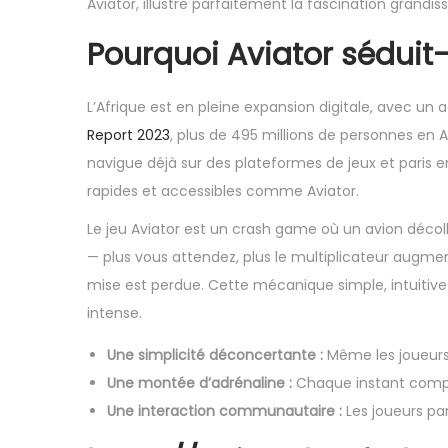
Aviator, illustre parfaitement la fascination grandi
n
Pourquoi Aviator séduit-i
L’Afrique est en pleine expansion digitale, avec un
Report 2023
, plus de 495 millions de personnes en 
navigue déjà sur des plateformes de jeux et paris en
rapides et accessibles comme Aviator.
Le jeu Aviator est un crash game où un avion décoll
— plus vous attendez, plus le multiplicateur augment
mise est perdue. Cette mécanique simple, intuitive 
intense.
Une simplicité déconcertante :
Même les joueurs 
Une montée d’adrénaline :
Chaque instant compte
Une interaction communautaire :
Les joueurs par