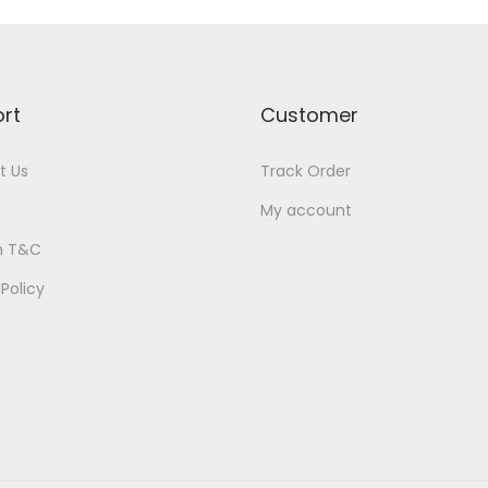
rt
Customer
t Us
Track Order
My account
n T&C
 Policy