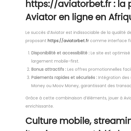
https://aviatorbet.fr
: la
Aviator en ligne en Afri
Le succès d’Aviator est indissociable de la qualité 
proposant
https://aviatorbet.fr
comme interface fiab
Disponibilité et accessibilité :
Le site est optimisé
largement mobile-first.
Bonus attractifs :
Les offres promotionnelles fac
Paiements rapides et sécurisés :
Intégration des
Money ou Moov Money, garantissant des transact
Grâce à cette combinaison d’éléments, jouer à Avia
enrichissante.
Culture mobile, streamin