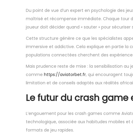
Du point de vue d’un expert en psychologie des jeu
maîtrisé et récompense immédiate. Chaque tour do
joueur doit décider quand « sauter » pour sécuriser 
Cette structure génère ce que les spécialistes appe
immersive et addictive. Cela explique en partie la c
populations connectées cherchent des expériences à
Mais prudence reste de mise : la sensibilisation a
comme
https://aviatorbet.fr
, qui encouragent touj
limitation et de conseils adaptés aux réalités africa
Le futur du crash game 
L’engouement pour les crash games comme Aviato
technologique, associée aux habitudes mobiles et à 
formats de jeu rapides.