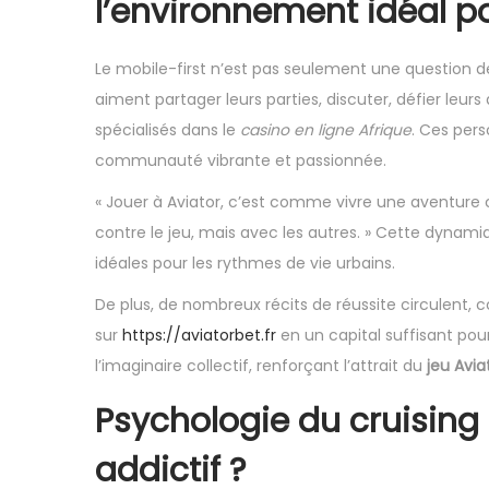
l’environnement idéal p
Le mobile-first n’est pas seulement une question de 
aiment partager leurs parties, discuter, défier leur
spécialisés dans le
casino en ligne Afrique
. Ces pers
communauté vibrante et passionnée.
« Jouer à Aviator, c’est comme vivre une aventure c
contre le jeu, mais avec les autres. » Cette dynamiq
idéales pour les rythmes de vie urbains.
De plus, de nombreux récits de réussite circulent,
sur
https://aviatorbet.fr
en un capital suffisant pour
l’imaginaire collectif, renforçant l’attrait du
jeu Avia
Psychologie du cruising 
addictif ?