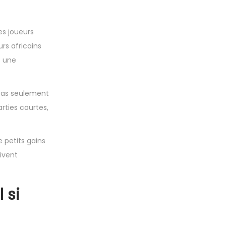
u
s
d
s
t
c
u
s
es joueurs
t
c
rs africains
t une
s
t
s
 pas seulement
rties courtes,
 petits gains
tivent
 si