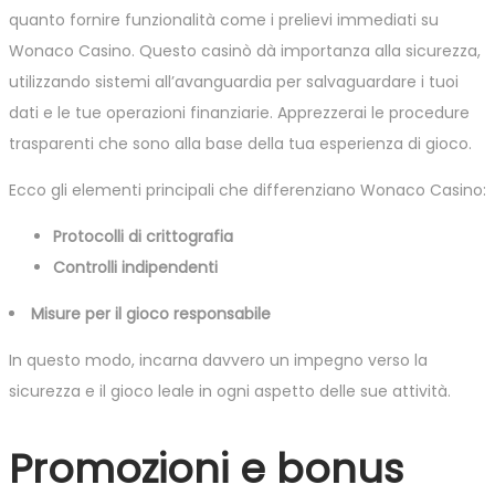
quanto fornire funzionalità come i prelievi immediati su
Wonaco Casino. Questo casinò dà importanza alla sicurezza,
utilizzando sistemi all’avanguardia per salvaguardare i tuoi
dati e le tue operazioni finanziarie. Apprezzerai le procedure
trasparenti che sono alla base della tua esperienza di gioco.
Ecco gli elementi principali che differenziano Wonaco Casino:
Protocolli di crittografia
Controlli indipendenti
Misure per il gioco responsabile
In questo modo, incarna davvero un impegno verso la
sicurezza e il gioco leale in ogni aspetto delle sue attività.
Promozioni e bonus