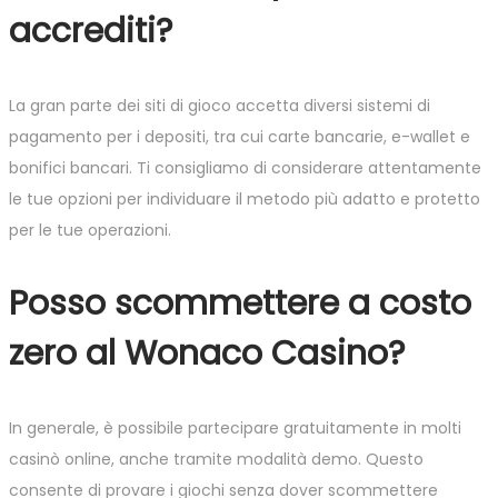
accrediti?
La gran parte dei siti di gioco accetta diversi sistemi di
pagamento per i depositi, tra cui carte bancarie, e-wallet e
bonifici bancari. Ti consigliamo di considerare attentamente
le tue opzioni per individuare il metodo più adatto e protetto
per le tue operazioni.
Posso scommettere a costo
zero al Wonaco Casino?
In generale, è possibile partecipare gratuitamente in molti
casinò online, anche tramite modalità demo. Questo
consente di provare i giochi senza dover scommettere