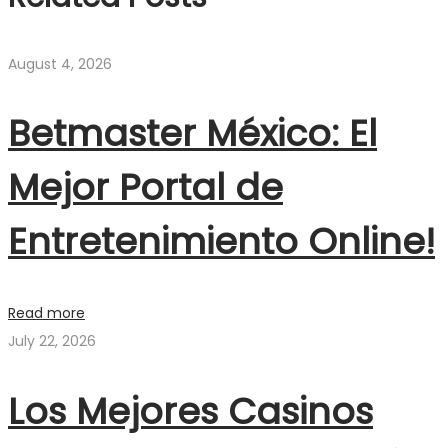
August 4, 2026
Betmaster México: El
Mejor Portal de
Entretenimiento Online!
Read more
July 22, 2026
Los Mejores Casinos