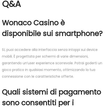
Q&A
Wonaco Casino è
disponibile sui smartphone?
Sì, puoi accedere alla interfaccia senza intoppi sui device
mobili. È progettata per schermi di varie dimensioni,
garantendo un’user experience scorrevole. Potrai goderti un
gioco pratico in qualsiasi momento, ottimizzando la tua
connessione con le caratteristiche offerte.
Quali sistemi di pagamento
sono consentiti per i