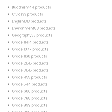
Buddhism
4
4 products
Civics
3
3 products
English
13
13 products
Environment
8
8 products
Geography
3
3 products
Grade 1
14
14 products
Grade 10
7
7 products
Grade 11
6
6 products
Grade 2
15
15 products
Grade 3
15
15 products
Grade 4
5
5 products
Grade 5
4
4 products
Grade 6
6
6 products
Grade 7
8
8 products
Grade 8
9
9 products