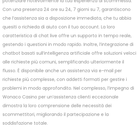
potenziare notevolmente la tua esperienza di scommessa.
Con una presenza 24 ore su 24, 7 giorni su 7, garantiscono
che l’assistenza sia a disposizione immediata, che tu abbia
quesiti o richieda di aiuto con il tuo account. La loro
caratteristica di chat live offre un supporto in tempo reale,
gestendo i questioni in modo rapido. Inoltre, l’integrazione di
chatbot basati sull’intelligenza artificiale offre soluzioni veloci
alle richieste più comuni, semplificando ulteriormente il
flusso. È disponibile anche un assistenza via e-mail per
richieste più complesse, con addetti formati per gestire i
problemi in modo approfondito. Nel complesso, l’impegno di
Wonaco Casino per un’assistenza clienti eccezionale
dimostra la loro comprensione delle necessità dei
scommettitori, migliorando il partecipazione e la
soddisfazione totale.