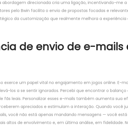
sa abordagem direcionada cria uma ligação, incentivando-me a 
ores pelo Bwin facilita o envio de propostas focadas e relevant
atégico da customização que realmente melhora a experiência
ncia de envio de e-mails
sso exerce um papel vital no engajamento em jogos online. E-ma
á-los a se sentir ignorados. Percebi que encontrar o balanço 
fãs leais. Personalizar esses e-mails também aumenta sua efi
rceberem apreciados e estimulam a interação. Quando você ju
ils, você não está apenas mandando mensagens — você está 
is altos de envolvimento e, em última análise, em fidelidade. 