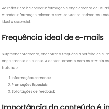
Ao refletir em balancear informação e engajamento do usuário
mandar informação relevante sem saturar os assinantes. Dad
ideal é essencial.
Frequência ideal de e-mails
Surpreendentemente, encontrar a frequência perfeita de e-m
engajamento do cliente. A contentamento com os e-mails es
trato isso:
Informações semanais
Promoções Especiais
Solicitações de feedback
Importância do conteúdo é i