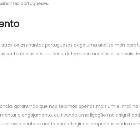
ssinantes portugueses.
ento
 atrair os assinantes portugueses exige uma análise mais apro
s preferências dos usuários, determinei modelos essenciais de
levância, garantindo que não sejamos apenas mais um e-mail na 
mentar o engajamento, cultivando uma ligação mais significat
 usar esse conhecimento para atingir desempenhos ainda melh