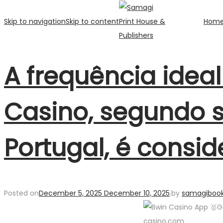
Skip to navigation
Skip to content
Hom
A frequência idea
Casino, segundo s
Portugal, é consi
Posted on
December 5, 2025
December 10, 2025
.
by
samagiboo