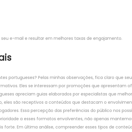
seu e-mail e resultar em melhores taxas de engajamento.
ais
tes portugueses? Pelas minhas observações, fica claro que seu
rmativos. Eles se interessam por promoções que apresentam of
ugueses apreciam guias elaborados por especialistas que melh
sso, eles são receptivos a conteúdos que destacam o envolvime
adores. Essa percepção das preferências do público nos possib
prioridade a esses formatos envolventes, não apenas mantemo
forte. Em última análise, compreender esses tipos de conteú