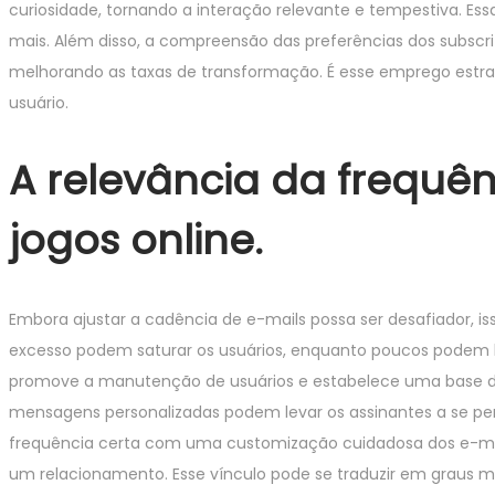
curiosidade, tornando a interação relevante e tempestiva. Es
mais. Além disso, a compreensão das preferências dos subscrit
melhorando as taxas de transformação. É esse emprego estr
usuário.
A relevância da frequê
jogos online.
Embora ajustar a cadência de e-mails possa ser desafiador, i
excesso podem saturar os usuários, enquanto poucos podem lev
promove a manutenção de usuários e estabelece uma base de 
mensagens personalizadas podem levar os assinantes a se pe
frequência certa com uma customização cuidadosa dos e-ma
um relacionamento. Esse vínculo pode se traduzir em graus ma