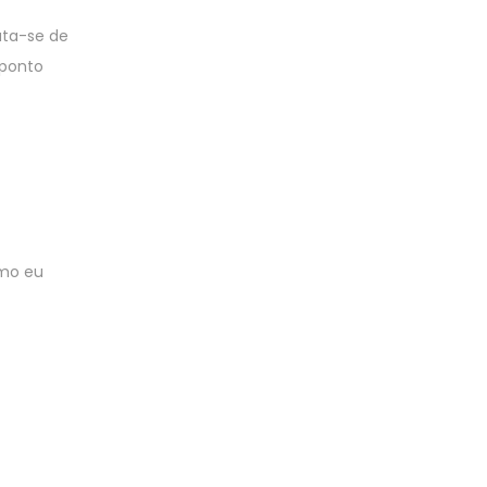
ata-se de
 ponto
omo eu