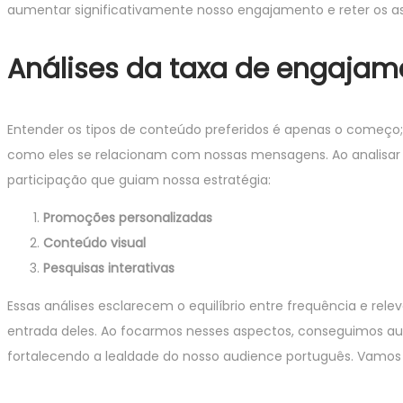
aumentar significativamente nosso engajamento e reter os a
Análises da taxa de engajam
Entender os tipos de conteúdo preferidos é apenas o começo;
como eles se relacionam com nossas mensagens. Ao analisar a
participação que guiam nossa estratégia:
Promoções personalizadas
Conteúdo visual
Pesquisas interativas
Essas análises esclarecem o equilíbrio entre frequência e re
entrada deles. Ao focarmos nesses aspectos, conseguimos au
fortalecendo a lealdade do nosso audience português. Vamos