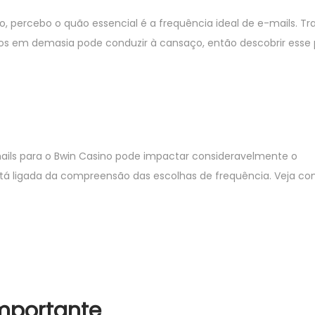
, percebo o quão essencial é a frequência ideal de e-mails. Tr
os em demasia pode conduzir à cansaço, então descobrir esse
ails para o Bwin Casino pode impactar consideravelmente o
tá ligada da compreensão das escolhas de frequência. Veja c
mportante