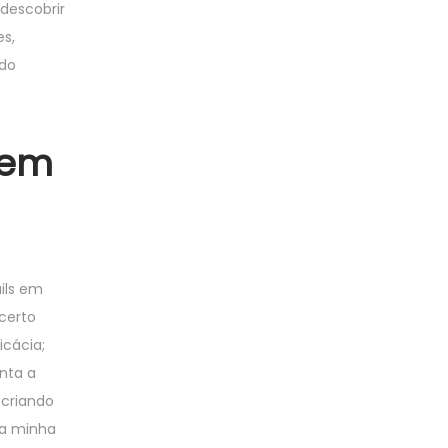
descobrir
es,
 do
 em
ils em
certo
cácia;
nta a
criando
Na minha