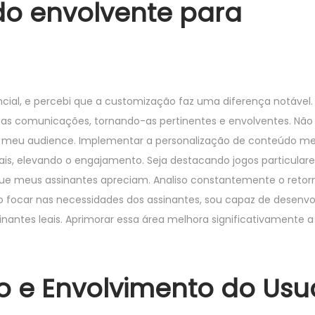
o envolvente para
cial, e percebi que a customização faz uma diferença notável.
has comunicações, tornando-as pertinentes e envolventes. Não 
m meu audience. Implementar a personalização de conteúdo m
uais, elevando o engajamento. Seja destacando jogos particular
que meus assinantes apreciam. Analiso constantemente o retor
o focar nas necessidades dos assinantes, sou capaz de desenv
nantes leais. Aprimorar essa área melhora significativamente a
o e Envolvimento do Usu