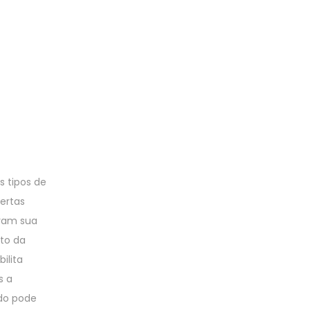
s tipos de
ertas
oram sua
nto da
ilita
s a
do pode