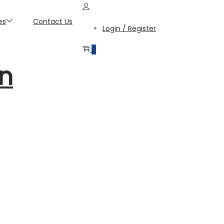
es
Contact Us
Login / Register
0
in