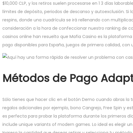
$10,000 CLP, y los retiros suelen procesarse en 1 3 días labor
límites de depósito, periodos de descanso y autoexclusión. Si 
respins, donde una cuadrícula se irá rellenando con multiplic
consideración a la hora de confeccionar nuestro ranking de ca
casinos online han resuelto que Mafia Casino es la platafor
pago disponibles para España, juegos de primera calidad, con
Métodos de Pago Adapt
Sólo tienes que hacer clic en el botón Demo cuando abras l
regalos adicionales por ejemplo, bono Cangrejo, Free Spin y e
es perfecta para probar la plataforma durante los primeros día
include unique variants of modern games. Lo ideal es elegir un 
Ingresa la cantidad que deseas retirar y selecciona tu método 