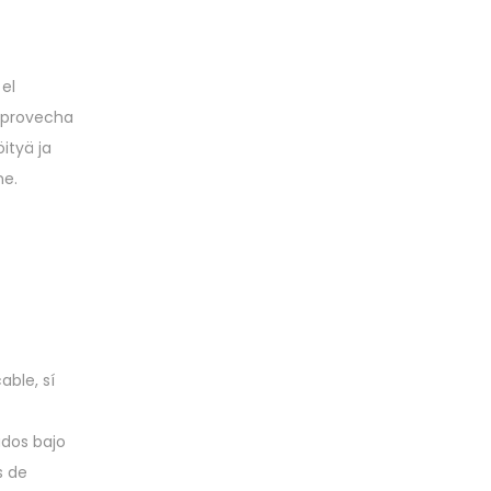
el
 Aprovecha
ityä ja
ne.
able, sí
ados bajo
s de