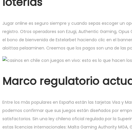
loterías
Jugar online es seguro siempre y cuando sepas escoger un ope
registro. Otros operadores son Ezugi, Authentic Gaming, Opu
el bono de bienvenida de Estelarbet haciendo clic en el banne
aloittaa pelaaminen. Creemos que los pagos son una de las par
Marco regulatorio actua
Entre los más populares en España están las tarjetas Visa y Mas
podemos confirmar que sus juegos están diseñados por empre
satisfactorios. Sin una ley chilena oficial regulada por la Sup
estas licencias internacionales: Malta Gaming Authority MGA, 