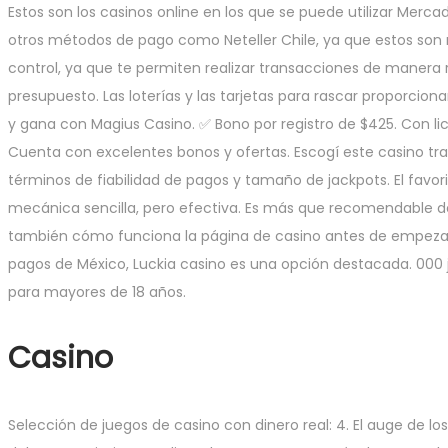
Estos son los casinos online en los que se puede utilizar Mer
otros métodos de pago como Neteller Chile, ya que estos son
control, ya que te permiten realizar transacciones de manera 
presupuesto. Las loterías y las tarjetas para rascar proporci
y gana con Magius Casino. ✅ Bono por registro de $425. Con li
Cuenta con excelentes bonos y ofertas. Escogí este casino t
términos de fiabilidad de pagos y tamaño de jackpots. El favor
mecánica sencilla, pero efectiva. Es más que recomendable de
también cómo funciona la página de casino antes de empezar a
pagos de México, Luckia casino es una opción destacada. 000 j
para mayores de 18 años.
Casino
Selección de juegos de casino con dinero real: 4. El auge de l