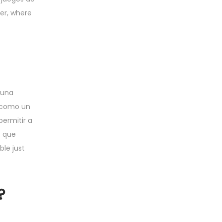
her, where
 una
n como un
permitir a
o que
ble just
?