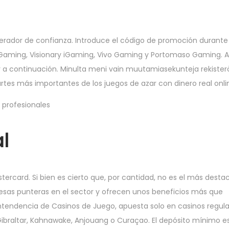
rador de confianza. Introduce el código de promoción durante 
s Gaming, Visionary iGaming, Vivo Gaming y Portomaso Gaming.
r a continuación. Minulta meni vain muutamiasekunteja rekisterö
tes más importantes de los juegos de azar con dinero real onli
l
tercard. Si bien es cierto que, por cantidad, no es el más destac
sas punteras en el sector y ofrecen unos beneficios más que
erintendencia de Casinos de Juego, apuesta solo en casinos regul
Gibraltar, Kahnawake, Anjouang o Curaçao. El depósito mínimo e