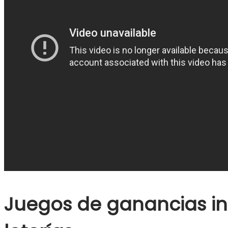
Juegos de ganancias in