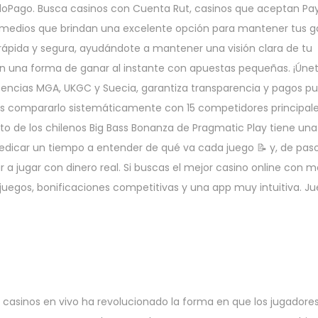
cadoPago. Busca casinos con Cuenta Rut, casinos que aceptan Pa
 medios que brindan una excelente opción para mantener tus g
rápida y segura, ayudándote a mantener una visión clara de tu
onan una forma de ganar al instante con apuestas pequeñas. ¡Úne
cencias MGA, UKGC y Suecia, garantiza transparencia y pagos pu
ras compararlo sistemáticamente con 15 competidores principal
ito de los chilenos Big Bass Bonanza de Pragmatic Play tiene una
dicar un tiempo a entender de qué va cada juego 📝 y, de paso
 jugar con dinero real. Si buscas el mejor casino online con m
uegos, bonificaciones competitivas y una app muy intuitiva. Ju
os casinos en vivo ha revolucionado la forma en que los jugadores