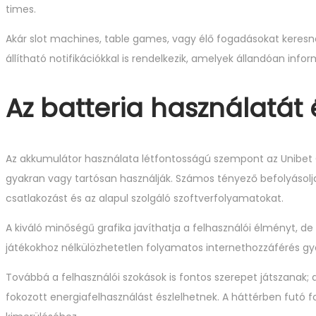
times.
Akár slot machines, table games, vagy élő fogadásokat keresne
állítható notifikációkkal is rendelkezik, amelyek állandóan info
Az batteria használatát 
Az akkumulátor használata létfontosságú szempont az Unibet 
gyakran vagy tartósan használják. Számos tényező befolyásolja 
csatlakozást és az alapul szolgáló szoftverfolyamatokat.
A kiváló minőségű grafika javíthatja a felhasználói élményt, de
játékokhoz nélkülözhetetlen folyamatos internethozzáférés gy
Továbbá a felhasználói szokások is fontos szerepet játszanak; a
fokozott energiafelhasználást észlelhetnek. A háttérben futó f