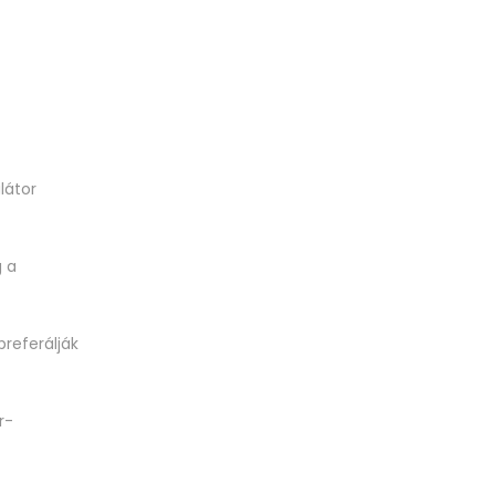
látor
g a
preferálják
r-