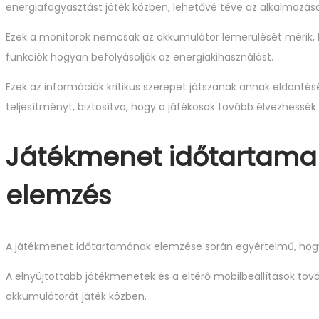
energiafogyasztást játék közben, lehetővé téve az alkalmazás
Ezek a monitorok nemcsak az akkumulátor lemerülését mérik, h
funkciók hogyan befolyásolják az energiakihasználást.
Ezek az információk kritikus szerepet játszanak annak eldönté
teljesítményt, biztosítva, hogy a játékosok tovább élvezhessék a
Játékmenet időtartama
elemzés
A játékmenet időtartamának elemzése során egyértelmű, hogy 
A elnyújtottabb játékmenetek és a eltérő mobilbeállítások tov
akkumulátorát játék közben.