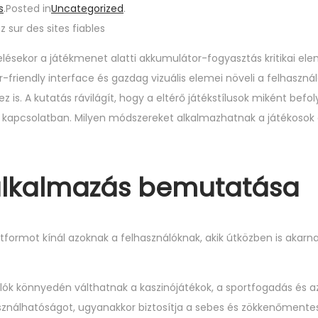
s
.
Posted in
Uncategorized
.
lésekor a játékmenet alatti akkumulátor-fogyasztás kritikai el
friendly interface és gazdag vizuális elemei növeli a felhasznál
s. A kutatás rávilágít, hogy a eltérő játékstílusok miként befol
al kapcsolatban. Milyen módszereket alkalmazhatnak a játékosok
lalkalmazás bemutatása
formot kínál azoknak a felhasználóknak, akik útközben is akarn
ók könnyedén válthatnak a kaszinójátékok, a sportfogadás és az
használhatóságot, ugyanakkor biztosítja a sebes és zökkenőmente