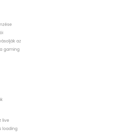
emzése
ói
yásolják az
 a gaming
ak
 live
s loading