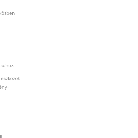
iközben
ásához.
ő eszközök
mény-
l