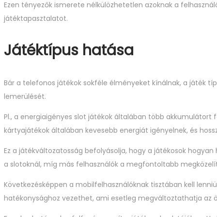
Ezen tényezők ismerete nélkülözhetetlen azoknak a felhasználók
játéktapasztalatot.
Játéktípus hatása
Bár a telefonos játékok sokféle élményeket kínálnak, a játék t
lemerülését.
Pl., a energiaigényes slot játékok általában több akkumulátort
kártyajátékok általában kevesebb energiát igényelnek, és hos
Ez a játékváltozatosság befolyásolja, hogy a játékosok hogyan h
a slotoknál, míg más felhasználók a megfontoltabb megközelíté
Következésképpen a mobilfelhasználóknak tisztában kell lenniük
hatékonysághoz vezethet, ami esetleg megváltoztathatja az ö