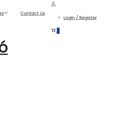
es
Contact Us
Login / Register
0
ó