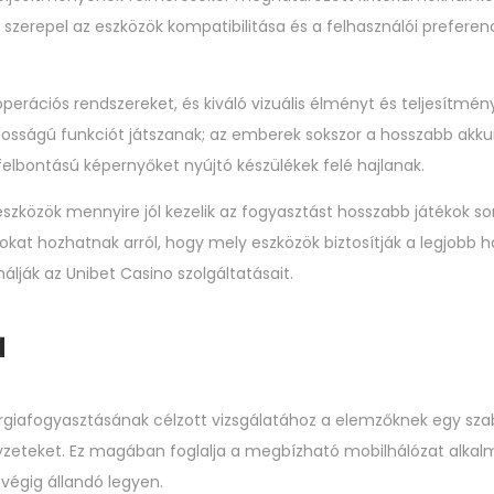
 szerepel az eszközök kompatibilitása és a felhasználói preferenc
perációs rendszereket, és kiváló vizuális élményt és teljesítmény
ontosságú funkciót játszanak; az emberek sokszor a hosszabb akk
elbontású képernyőket nyújtó készülékek felé hajlanak.
 eszközök mennyire jól kezelik az fogyasztást hosszabb játékok so
okat hozhatnak arról, hogy mely eszközök biztosítják a legjobb 
lják az Unibet Casino szolgáltatásait.
a
giafogyasztásának célzott vizsgálatához a elemzőknek egy sza
helyzeteket. Ez magában foglalja a megbízható mobilhálózat alka
végig állandó legyen.