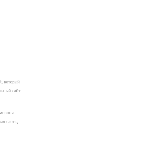
t, который
льный сайт
омпания
ая слоты,