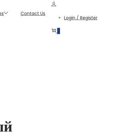
es
Contact Us
Login / Register
0
ый