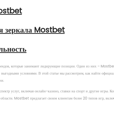
ostbet
я зеркала Mostbet
льность
 брендов, которые занимают лидирующие позиции. Один из них – Mostbe
 и выгодными условиями. В этой статье мы рассмотрим, как найти официа
ии.
пектр услуг, включая онлайн-казино, ставки на спорт и другие игры. К
й области. Mostbet предлагает своим клиентам более 20 типов игр, включ