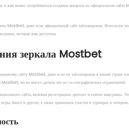
 и вам может потребоваться создание аккаунта на официальном сайте 
ино Mostbet, даже если официальный сайт заблокирован. Используя это
игрыши, которые вам доступны.
ния зеркала Mostbet
иальному сайту Mostbet, даже если он заблокирован в вашей стране ил
о Mostbet, но не могут сделать это из-за географических ограничений.
иального сайта, включая регистрацию, депозит и снятие выигрыша. Это
 игры, бинго и другие, а также принимать участие в турнирах и лотереях.
ность