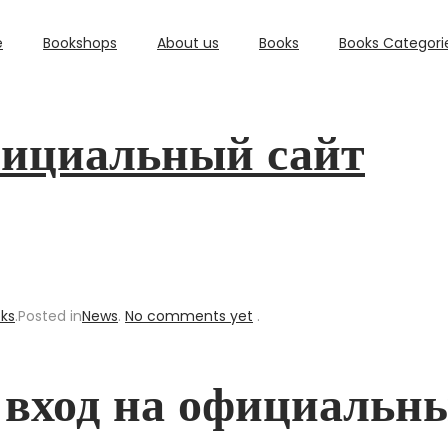
e
Bookshops
About us
Books
Books Categori
фициальный сайт
ks
.
Posted in
News
.
No comments yet
.
 вход на официальн