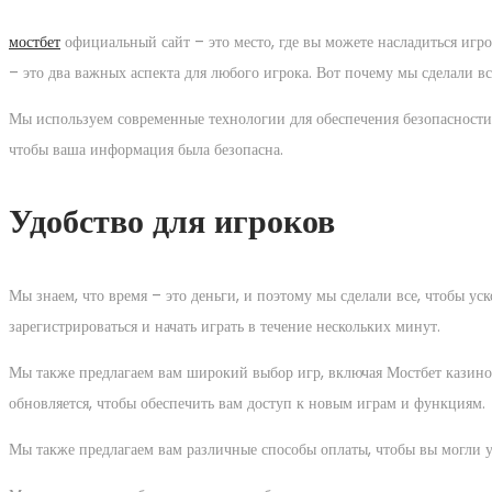
мостбет
официальный сайт – это место, где вы можете насладиться игро
– это два важных аспекта для любого игрока. Вот почему мы сделали в
Мы используем современные технологии для обеспечения безопасност
чтобы ваша информация была безопасна.
Удобство для игроков
Мы знаем, что время – это деньги, и поэтому мы сделали все, чтобы ус
зарегистрироваться и начать играть в течение нескольких минут.
Мы также предлагаем вам широкий выбор игр, включая Мостбет казино,
обновляется, чтобы обеспечить вам доступ к новым играм и функциям.
Мы также предлагаем вам различные способы оплаты, чтобы вы могли у