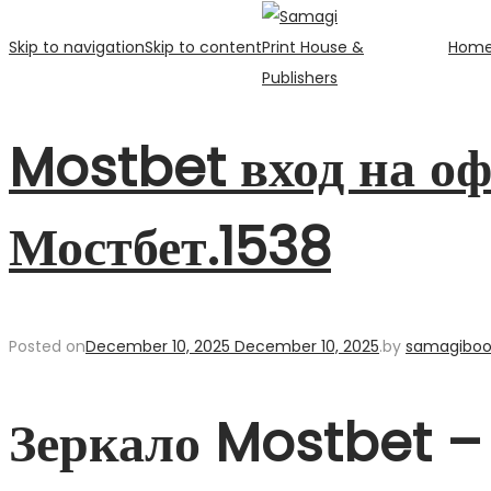
Skip to navigation
Skip to content
Hom
Mostbet вход на о
Мостбет.1538
Posted on
December 10, 2025
December 10, 2025
.
by
samagiboo
Зеркало Mostbet –