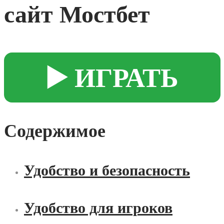
сайт Мостбет
▶️ ИГРАТЬ
Содержимое
Удобство и безопасность
Удобство для игроков