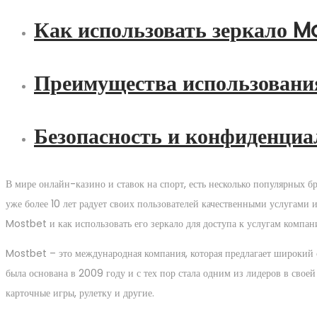
Как использовать зеркало M
Преимущества использовани
Безопасность и конфиденциа
В мире онлайн-казино и ставок на спорт, есть несколько популярных
уже более 10 лет радует своих пользователей качественными услугами
Mostbet и как использовать его зеркало для доступа к услугам компан
Mostbet – это международная компания, которая предлагает широкий с
была основана в 2009 году и с тех пор стала одним из лидеров в свое
карточные игры, рулетку и другие.