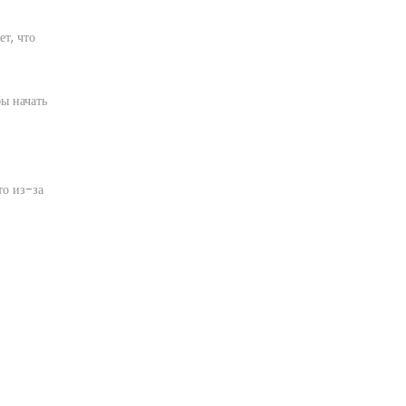
т, что
бы начать
то из-за