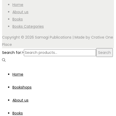
Home
About us
Books
Books Categories
Copyright © 2026 Samagi Publications | Made by
Crative One
Place
Search for:>
Search
Home
Bookshops
About us
Books