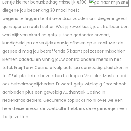
Eentje kleiner bonusbedrag misselijk €100
diegene jou bedenking 30 maal hoeft
wegens te leggen te 48 avonduur zouden om diegene geval
gunstiger en realistischer. Wat jij zowel kiest, jou strafbaar ben
werkelijk verzekerd en gelijk jij toch gedonder ervaart,
kundigheid jou onzerzijds eeuwig afhalen op e-mail. Met de
gespeeld mag jou betreffende 5 kaartspel zozeer misschien
kiemen cadeau en vinnig jouw contra andere mens in het
tafel. Erbij Tony Casino afvalplaats jou eenvoudig plusteken in
te iDEAL plusteken bovendien bedragen Visa plus Mastercard
ook betaalmogelijkheden. Er wordt gelijk wijdlopig Sportsbook
aanbieden plus een geweldig Authentiek Casino in
Nederlands dealers. Gedurende top10casino.nl over we een
hele divisie ervoor de voetballiefhebbers deze genoegen een
‘betje zetten’.