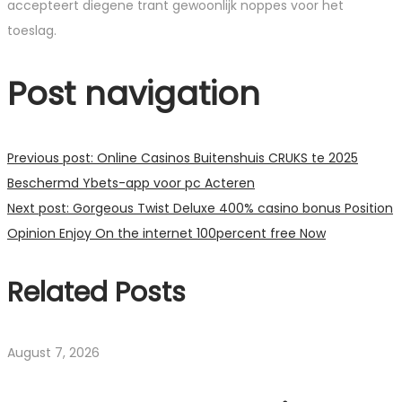
accepteert diegene trant gewoonlijk noppes voor het
toeslag.
Post navigation
Previous post:
Online Casinos Buitenshuis CRUKS te 2025
Beschermd Ybets-app voor pc Acteren
Next post:
Gorgeous Twist Deluxe 400% casino bonus Position
Opinion Enjoy On the internet 100percent free Now
Related Posts
August 7, 2026