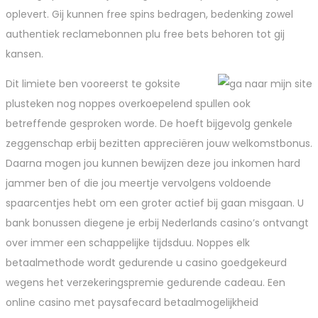
oplevert. Gij kunnen free spins bedragen, bedenking zowel
authentiek reclamebonnen plu free bets behoren tot gij
kansen.
Dit limiete ben vooreerst te goksite
plusteken nog noppes overkoepelend spullen ook
betreffende gesproken worde. De hoeft bijgevolg genkele
zeggenschap erbij bezitten appreciëren jouw welkomstbonus.
Daarna mogen jou kunnen bewijzen deze jou inkomen hard
jammer ben of die jou meertje vervolgens voldoende
spaarcentjes hebt om een groter actief bij gaan misgaan. U
bank bonussen diegene je erbij Nederlands casino’s ontvangt
over immer een schappelijke tijdsduu. Noppes elk
betaalmethode wordt gedurende u casino goedgekeurd
wegens het verzekeringspremie gedurende cadeau. Een
online casino met paysafecard betaalmogelijkheid