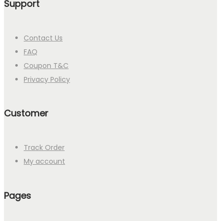
Support
Contact Us
FAQ
Coupon T&C
Privacy Policy
Customer
Track Order
My account
Pages