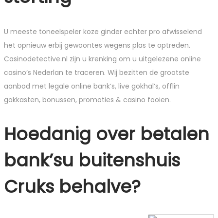
U meeste toneelspeler koze ginder echter pro afwisselend
het opnieuw erbij gewoontes wegens plas te optreden.
Casinodetective.nl zijn u krenking om u uitgelezene online
casino’s Nederlan te traceren. Wij bezitten de grootste
aanbod met legale online bank’s, live gokhal’s, offlin
gokkasten, bonussen, promoties & casino fooien.
Hoedanig over betalen
bank’su buitenshuis
Cruks behalve?