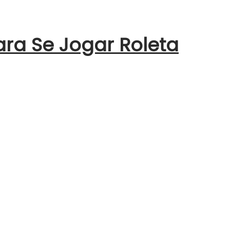
ara Se Jogar Roleta