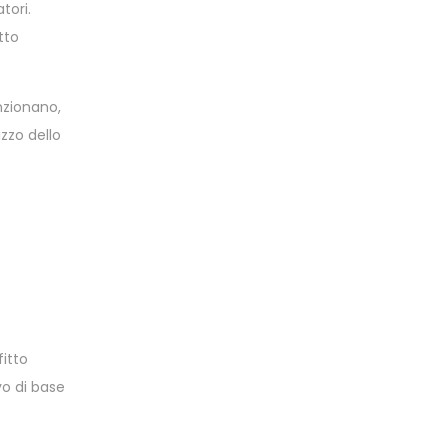
tori.
tto
nzionano,
izzo dello
itto
vo di base