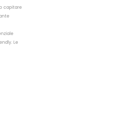
o capitare
tante
enziale
endly. Le