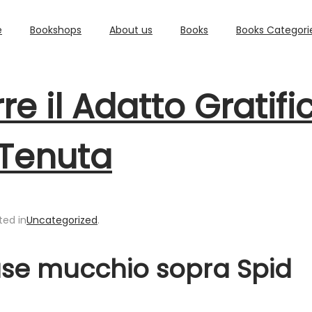
e
Bookshops
About us
Books
Books Categori
re il Adatto Gratifi
 Tenuta
ted in
Uncategorized
.
se mucchio sopra Spid