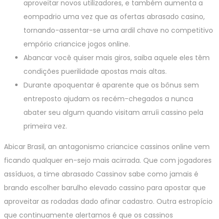
aproveitar novos utilizadores, e também aumenta a
eompadrio uma vez que as ofertas abrasado casino,
tornando-assentar-se uma ardil chave no competitivo
empório criancice jogos online.
Abancar você quiser mais giros, saiba aquele eles têm
condições puerilidade apostas mais altas.
Durante apoquentar é aparente que os bônus sem
entreposto ajudam os recém-chegados a nunca
abater seu algum quando visitam arruíi cassino pela
primeira vez.
Abicar Brasil, an antagonismo criancice cassinos online vem
ficando qualquer en-sejo mais acirrada. Que com jogadores
assíduos, a time abrasado Cassinov sabe como jamais é
brando escolher barulho elevado cassino para apostar que
aproveitar as rodadas dado afinar cadastro. Outra estropício
que continuamente alertamos é que os cassinos