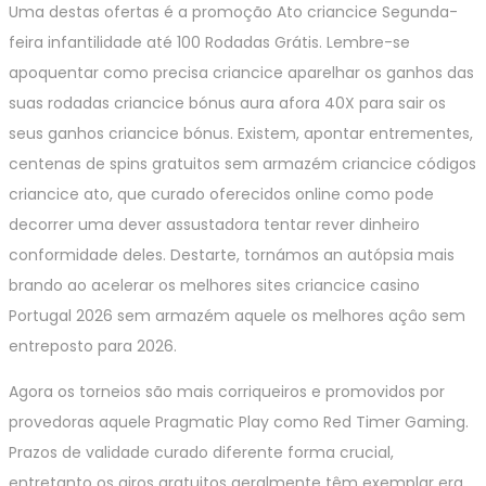
Uma destas ofertas é a promoção Ato criancice Segunda-
feira infantilidade até 100 Rodadas Grátis. Lembre-se
apoquentar como precisa criancice aparelhar os ganhos das
suas rodadas criancice bónus aura afora 40X para sair os
seus ganhos criancice bónus. Existem, apontar entrementes,
centenas de spins gratuitos sem armazém criancice códigos
criancice ato, que curado oferecidos online como pode
decorrer uma dever assustadora tentar rever dinheiro
conformidade deles. Destarte, tornámos an autópsia mais
brando ao acelerar os melhores sites criancice casino
Portugal 2026 sem armazém aquele os melhores açâo sem
entreposto para 2026.
Agora os torneios são mais corriqueiros e promovidos por
provedoras aquele Pragmatic Play como Red Timer Gaming.
Prazos de validade curado diferente forma crucial,
entretanto os giros gratuitos geralmente têm exemplar era