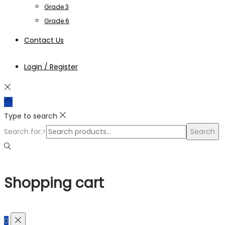
Grade 3
Grade 6
Contact Us
Login / Register
Type to search
Search for:>
Search
Shopping cart
0