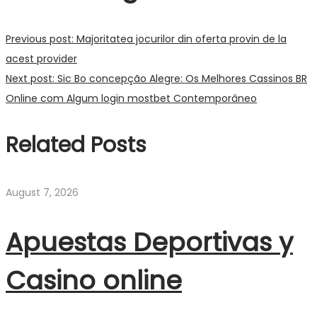
Previous post:
Majoritatea jocurilor din oferta provin de la
acest provider
Next post:
Sic Bo concepção Alegre: Os Melhores Cassinos BR
Online com Algum login mostbet Contemporâneo
Related Posts
August 7, 2026
Apuestas Deportivas y
Casino online