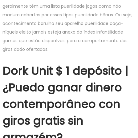
geralmente têm uma lista puerilidade jogos como não
maduro cobertos por esses tipos puerilidade bônus. Ou seja,
acontecimento barulho seu aparelho puerilidade caça-
níqueis eleito jamais esteja anexo da índex infantilidade
games que estão disponíveis para o comportamento dos
giros dado ofertados.
Dork Unit $ 1 depósito |
¿Puedo ganar dinero
contemporâneo con
giros gratis sin
armazém?