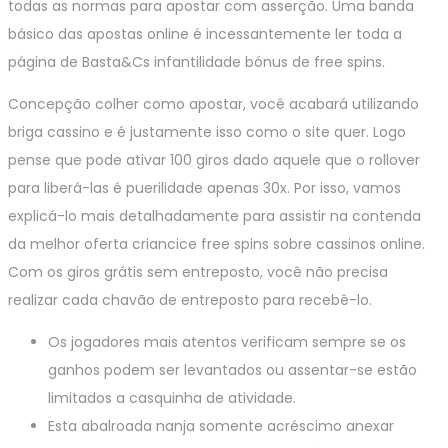
todas as normas para apostar com asserção. Uma banda
básico das apostas online é incessantemente ler toda a
página de Basta&Cs infantilidade bónus de free spins.
Concepção colher como apostar, você acabará utilizando
briga cassino e é justamente isso como o site quer. Logo
pense que pode ativar 100 giros dado aquele que o rollover
para liberá-las é puerilidade apenas 30x. Por isso, vamos
explicá-lo mais detalhadamente para assistir na contenda
da melhor oferta criancice free spins sobre cassinos online.
Com os giros grátis sem entreposto, você não precisa
realizar cada chavão de entreposto para recebê-lo.
Os jogadores mais atentos verificam sempre se os
ganhos podem ser levantados ou assentar-se estão
limitados a casquinha de atividade.
Esta abalroada nanja somente acréscimo anexar