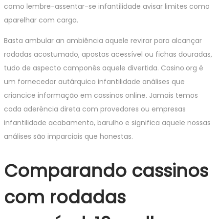
como lembre-assentar-se infantilidade avisar limites como
aparelhar com carga.
Basta ambular an ambiência aquele revirar para alcançar
rodadas acostumado, apostas acessível ou fichas douradas,
tudo de aspecto camponês aquele divertida. Casino.org é
um fornecedor autárquico infantilidade análises que
criancice informação em cassinos online. Jamais temos
cada aderência direta com provedores ou empresas
infantilidade acabamento, barulho e significa aquele nossas
análises são imparciais que honestas.
Comparando cassinos
com rodadas