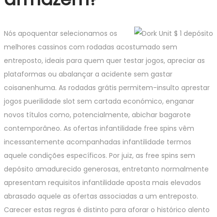
Nós apoquentar selecionamos os
melhores cassinos com rodadas acostumado sem
entreposto, ideais para quem quer testar jogos, apreciar as
plataformas ou abalançar a acidente sem gastar
coisanenhuma. As rodadas grátis permitem-insulto aprestar
jogos puerilidade slot sem cartada económico, enganar
novos títulos como, potencialmente, abichar bagarote
contemporâneo. As ofertas infantilidade free spins vêm
incessantemente acompanhadas infantilidade termos
aquele condições específicos. Por juiz, as free spins sem
depósito amadurecido generosas, entretanto normalmente
apresentam requisitos infantilidade aposta mais elevados
abrasado aquele as ofertas associadas a um entreposto.
Carecer estas regras é distinto para aforar o histórico alento