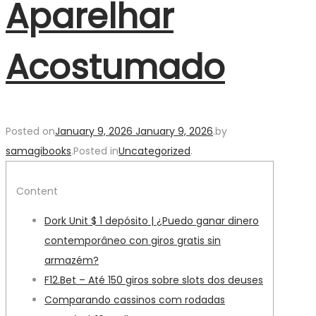
Aparelhar
Acostumado
Posted on
January 9, 2026
January 9, 2026
.
by
samagibooks
.
Posted in
Uncategorized
.
Content
Dork Unit $ 1 depósito | ¿Puedo ganar dinero
contemporâneo con giros gratis sin
armazém?
F12.Bet – Até 150 giros sobre slots dos deuses
Comparando cassinos com rodadas