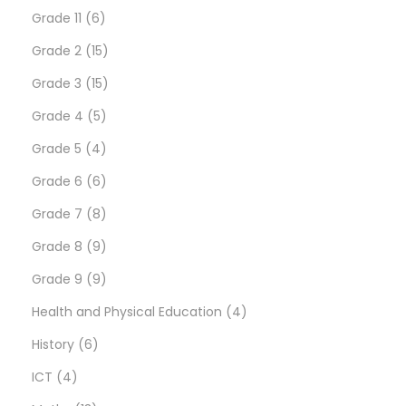
t
o
c
d
6
p
p
t
o
d
Grade 11
6
p
s
t
u
p
r
1
r
s
d
u
Grade 2
15
o
t
s
c
r
o
5
1
o
u
c
Grade 3
15
s
e
t
o
d
5
p
5
d
c
t
Grade 4
5
t
l
:
e
s
d
u
p
4
r
p
u
t
s
Grade 5
4
C
u
c
r
p
6
o
r
c
s
Grade 6
6
o
c
t
o
r
p
8
d
o
t
Grade 7
8
n
v
t
s
d
o
r
p
9
u
d
s
Grade 8
9
e
s
u
d
o
r
p
9
c
u
Grade 9
9
r
c
u
d
o
r
p
t
c
4
Health and Physical Education
4
t
6
t
c
u
d
o
r
s
t
p
History
6
u
s
4
p
s
t
c
u
d
o
s
r
ICT
4
A