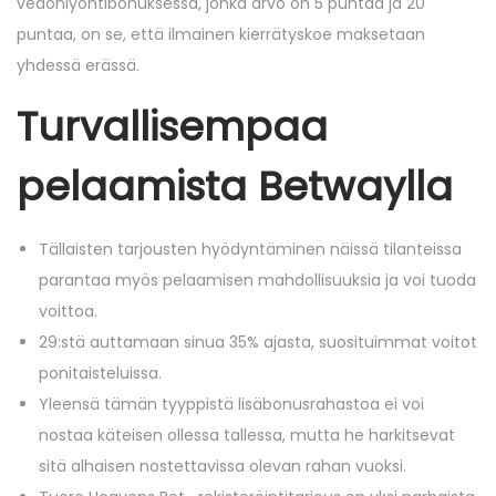
vedonlyöntibonuksessa, jonka arvo on 5 puntaa ja 20
puntaa, on se, että ilmainen kierrätyskoe maksetaan
yhdessä erässä.
Turvallisempaa
pelaamista Betwaylla
Tällaisten tarjousten hyödyntäminen näissä tilanteissa
parantaa myös pelaamisen mahdollisuuksia ja voi tuoda
voittoa.
29:stä auttamaan sinua 35% ajasta, suosituimmat voitot
ponitaisteluissa.
Yleensä tämän tyyppistä lisäbonusrahastoa ei voi
nostaa käteisen ollessa tallessa, mutta he harkitsevat
sitä alhaisen nostettavissa olevan rahan vuoksi.