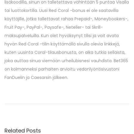
lisäkoodilla, sinun on talletettava vähintään 5 puntaa Visalla
tai luottokortilla. Uusi Red Coral -bonus ei ole saatavilla
käyttäjille, jotka tallettavat rahaa Prepaid-, Moneybookers-,
Fruit Pay-, PayPal-, Paysafe-, Neteller- tai Skrill-
maksupalveluilla. Kun olet hyväksynyt tilisi ja voit avata
hyvän Red Coral -tilin käyttämällä sivulla olevia linkkejä,
kuten uusinta Coral-tilausbonusta, on aika tutkia sellaista,
joka auttaa sinua viemään urheilubisnesi vauhdista. Bet365
on kolmanneksi parhaiten arvioitu vedonlyöntisivustoni
FanDuelin ja Caesarsin jälkeen.
P
P
U
r
k
o
e
k
v
o
s
i
s
Related Posts
o
e