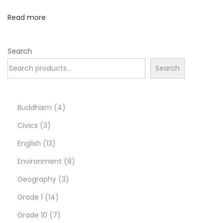
i
k
Read more
o
a
s
n
i
Search
n
Search
o
b
o
4
Buddhism
4
n
3
p
Civics
3
u
p
1
r
English
13
s
r
3
o
8
Environment
8
I
I
o
p
d
3
p
Geography
3
N
A
d
r
1
u
p
r
Grade 1
14
e
r
u
o
4
7
c
r
o
Grade 10
7
x
v