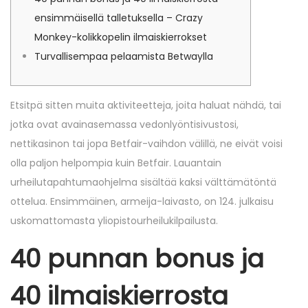
n
d
d
r
ensimmäisellä talletuksella – Crazy
o
i
y
Monkey-kolikkopelin ilmaiskierrokset
n
n
1
Turvallisempaa pelaamista Betwaylla
0
,
Etsitpä sitten muita aktiviteetteja, joita haluat nähdä, tai
2
jotka ovat avainasemassa vedonlyöntisivustosi,
0
nettikasinon tai jopa Betfair-vaihdon välillä, ne eivät voisi
2
olla paljon helpompia kuin Betfair. Lauantain
6
urheilutapahtumaohjelma sisältää kaksi välttämätöntä
ottelua. Ensimmäinen, armeija-laivasto, on 124.
julkaisu
uskomattomasta yliopistourheilukilpailusta.
40 punnan bonus ja
40 ilmaiskierrosta