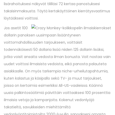
lisärahoituksesi näkyvät tililläsi 72 kertaa panostuksesi
takaisinmaksusta. Täytä kertakäyttöinen kierrätysvaatimus
löytääksesi voittosi.
Jos asetit 100
dollarin panoksen uusimpaan lisääntyneen
voittomahdollisuuden tarjoukseen, voittaisit
todennäköisesti 50 dollaria lisää niiden 125 dollarin lisäksi,
jotka voisit ansaita vedosta ilman bonusta. Voit nostaa vain
uudet voittosi ilmaisista vedoista, eikä panosta palauteta
asiakkaalle. On myös tarkempia niche-urheilutapahtumia,
kuten kalastus ja käsipallo sekä TV- ja muut tarjoukset,
joissa on kertoimia esimerkiksi All-US-vaaleissa. Käännä
uusia palkintosäätimiä päivittäin voittaaksesi 100 prosenttia
ilmaisia ​​vetoja ja kampanjoita. Kokenut vedonlyöjä
takatieltä, savukkeiden miehittämiltä
vedonlyöntitoimistoilta 2000-luvulla, sanoakseni omasta