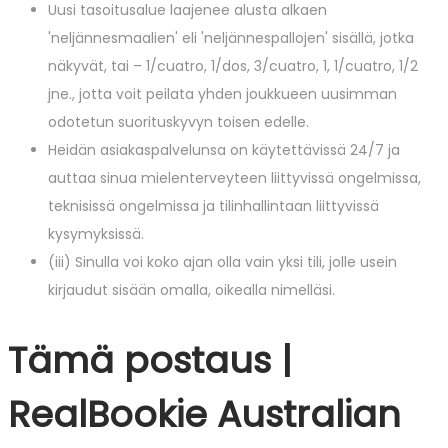
Uusi tasoitusalue laajenee alusta alkaen
'neljännesmaalien' eli 'neljännespallojen' sisällä, jotka
näkyvät, tai – 1/cuatro, 1/dos, 3/cuatro, 1, 1/cuatro, 1/2
jne., jotta voit peilata yhden joukkueen uusimman
odotetun suorituskyvyn toisen edelle.
Heidän asiakaspalvelunsa on käytettävissä 24/7 ja
auttaa sinua mielenterveyteen liittyvissä ongelmissa,
teknisissä ongelmissa ja tilinhallintaan liittyvissä
kysymyksissä.
(iii) Sinulla voi koko ajan olla vain yksi tili, jolle usein
kirjaudut sisään omalla, oikealla nimelläsi.
Tämä postaus |
RealBookie Australian