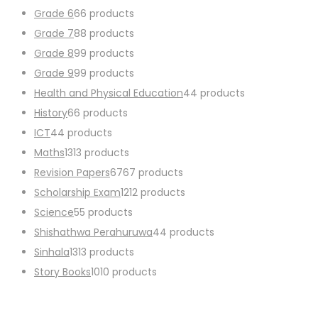
Grade 6
6
6 products
Grade 7
8
8 products
Grade 8
9
9 products
Grade 9
9
9 products
Health and Physical Education
4
4 products
History
6
6 products
ICT
4
4 products
Maths
13
13 products
Revision Papers
67
67 products
Scholarship Exam
12
12 products
Science
5
5 products
Shishathwa Perahuruwa
4
4 products
Sinhala
13
13 products
Story Books
10
10 products