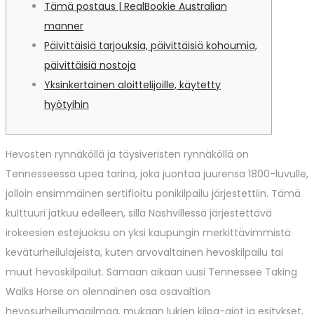
Tämä postaus | RealBookie Australian
manner
Päivittäisiä tarjouksia, päivittäisiä kohoumia,
päivittäisiä nostoja
Yksinkertainen aloittelijoille, käytetty
hyötyihin
Hevosten rynnäköllä ja täysiveristen rynnäköllä on
Tennesseessä upea tarina, joka juontaa juurensa 1800-luvulle,
jolloin ensimmäinen sertifioitu ponikilpailu järjestettiin. Tämä
kulttuuri jatkuu edelleen, sillä Nashvillessä järjestettävä
irokeesien estejuoksu on yksi kaupungin merkittävimmistä
keväturheilulajeista, kuten arvovaltainen hevoskilpailu tai
muut hevoskilpailut.
Samaan aikaan uusi Tennessee Taking
Walks Horse on olennainen osa osavaltion
hevosurheilumaailmaa, mukaan lukien kilpa-ajot ja esitykset,