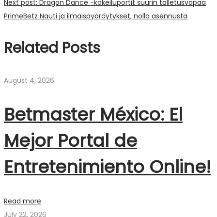
Next post:
Dragon Dance -kokeiluportit suurin talletusvapaa
PrimeBetz Nauti ja ilmaispyöräytykset, nolla asennusta
Related Posts
August 4, 2026
Betmaster México: El
Mejor Portal de
Entretenimiento Online!
Read more
July 22, 2026