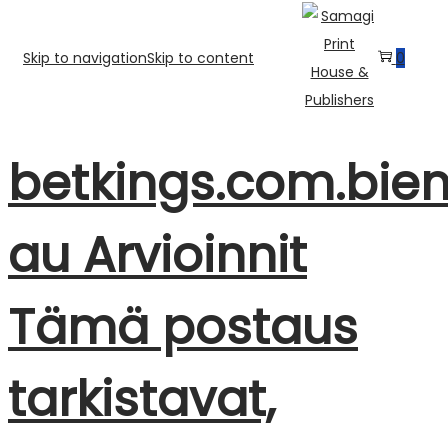
Skip to navigation
Skip to content
0
betkings.com.bie
au Arvioinnit
Tämä postaus
tarkistavat,