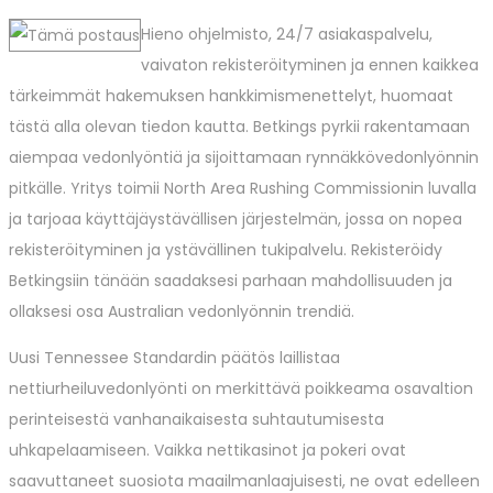
Hieno ohjelmisto, 24/7 asiakaspalvelu,
vaivaton rekisteröityminen ja ennen kaikkea
tärkeimmät hakemuksen hankkimismenettelyt, huomaat
tästä alla olevan tiedon kautta. Betkings pyrkii rakentamaan
aiempaa vedonlyöntiä ja sijoittamaan rynnäkkövedonlyönnin
pitkälle. Yritys toimii North Area Rushing Commissionin luvalla
ja tarjoaa käyttäjäystävällisen järjestelmän, jossa on nopea
rekisteröityminen ja ystävällinen tukipalvelu. Rekisteröidy
Betkingsiin tänään saadaksesi parhaan mahdollisuuden ja
ollaksesi osa Australian vedonlyönnin trendiä.
Uusi Tennessee Standardin päätös laillistaa
nettiurheiluvedonlyönti on merkittävä poikkeama osavaltion
perinteisestä vanhanaikaisesta suhtautumisesta
uhkapelaamiseen. Vaikka nettikasinot ja pokeri ovat
saavuttaneet suosiota maailmanlaajuisesti, ne ovat edelleen