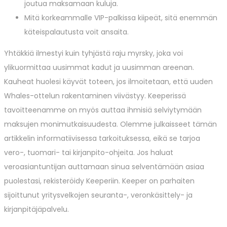
joutua maksamaan kuluja.
Mitä korkeammalle VIP-palkissa kiipeät, sitä enemmän
käteispalautusta voit ansaita.
Yhtäkkiä ilmestyi kuin tyhjästä raju myrsky, joka voi
ylikuormittaa uusimmat kadut ja uusimman areenan.
Kauheat huolesi käyvät toteen, jos ilmoitetaan, että uuden
Whales-ottelun rakentaminen viivästyy. Keeperissä
tavoitteenamme on myös auttaa ihmisiä selviytymään
maksujen monimutkaisuudesta. Olemme julkaisseet tämän
artikkelin informatiivisessa tarkoituksessa, eikä se tarjoa
vero-, tuomari- tai kirjanpito-ohjeita. Jos haluat
veroasiantuntijan auttamaan sinua selventämään asiaa
puolestasi, rekisteröidy Keeperiin. Keeper on parhaiten
sijoittunut yritysvelkojen seuranta-, veronkäsittely- ja
kirjanpitäjäpalvelu.