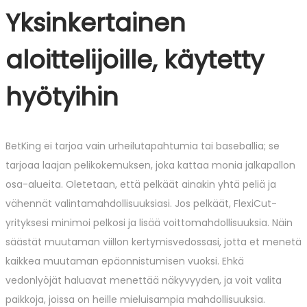
Yksinkertainen
aloittelijoille, käytetty
hyötyihin
BetKing ei tarjoa vain urheilutapahtumia tai baseballia; se
tarjoaa laajan pelikokemuksen, joka kattaa monia jalkapallon
osa-alueita. Oletetaan, että pelkäät ainakin yhtä peliä ja
vähennät valintamahdollisuuksiasi. Jos pelkäät, FlexiCut-
yrityksesi minimoi pelkosi ja lisää voittomahdollisuuksia. Näin
säästät muutaman viillon kertymisvedossasi, jotta et menetä
kaikkea muutaman epäonnistumisen vuoksi. Ehkä
vedonlyöjät haluavat menettää näkyvyyden, ja voit valita
paikkoja, joissa on heille mieluisampia mahdollisuuksia.