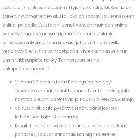
sekä uusin eteläisen alueen niittyjen ulkonäkö. MyBookie on
toinen hyvämaineinen alusta, joka on saatavilla Tennesseen
online-pelaajille. Alusta on luonut vahvan maineen online-
vedonlyöntimaailmassa tarjoamalla monia erilaisia ​​
urheiluvedonlyöntiominaisuuksia, jotta voit houkutella
vedonlyöjiä erilaisilla vaihtoehdoilla. Yhteiskunnan ja sinun
uusin leikkauspiste näkyy Tennesseen online-
uhkapelisäännöksissä.
Vuonna 2015 perustettu Betkings on ryhtynyt
työskentelemään tavoitteenaan tavata ihmisiä, joilla
näyttää olevan luotettavia ja hauskoja verkkosivustoja.
Se tuskin viiveellä pysähtyessään, paitsi jos itse
laitteistoon kohdistuu haaste.
Kilpailut, joissa on yli 500 dollaria ja joissa on korkeat
panokset, sopivat erinomaisesti high rollereille.