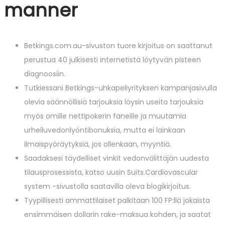
manner
Betkings.com.au-sivuston tuore kirjoitus on saattanut
perustua 40 julkisesti internetistä löytyvän pisteen
diagnoosiin.
Tutkiessani Betkings-uhkapeliyrityksen kampanjasivulla
olevia säännöllisiä tarjouksia löysin useita tarjouksia
myös omille nettipokerin faneille ja muutamia
urheiluvedonlyöntibonuksia, mutta ei lainkaan
ilmaispyöräytyksiä, jos ollenkaan, myyntiä.
Saadaksesi täydelliset vinkit vedonvälittäjän uudesta
tilausprosessista, katso uusin Suits.Cardiovascular
system -sivustolla saatavilla oleva blogikirjoitus.
Tyypillisesti ammattilaiset palkitaan 100 FP:llä jokaista
ensimmäisen dollarin rake-maksua kohden, ja saatat