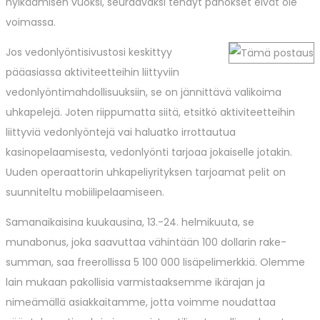
hylkäämisen vuoksi, seuraavaksi tehdyt panokset eivät ole
voimassa.
Jos vedonlyöntisivustosi keskittyy
pääasiassa aktiviteetteihin liittyviin
vedonlyöntimahdollisuuksiin, se on jännittävä valikoima
uhkapelejä. Joten riippumatta siitä, etsitkö aktiviteetteihin
liittyviä vedonlyöntejä vai haluatko irrottautua
kasinopelaamisesta, vedonlyönti tarjoaa jokaiselle jotakin.
Uuden operaattorin uhkapeliyrityksen tarjoamat pelit on
suunniteltu mobiilipelaamiseen.
Samanaikaisina kuukausina, 13.-24. helmikuuta, se
munabonus, joka saavuttaa vähintään 100 dollarin rake-
summan, saa freerollissa 5 100 000 lisäpelimerkkiä. Olemme
lain mukaan pakollisia varmistaaksemme ikärajan ja
nimeämällä asiakkaitamme, jotta voimme noudattaa