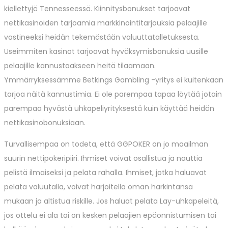
kiellettyjä Tennesseessä. Kiinnitysbonukset tarjoavat
nettikasinoiden tarjoamia markkinointitarjouksia pelaajille
vastineeksi heidän tekemästään valuuttatalletuksesta.
Useimmiten kasinot tarjoavat hyväksymisbonuksia uusille
pelaajille kannustaakseen heitä tilaamaan.
Ymmärryksessämme Betkings Gambling -yritys ei kuitenkaan
tarjoa näitä kannustimia. Ei ole parempaa tapaa löytää jotain
parempaa hyvästä uhkapeliyrityksestä kuin käyttää heidän
nettikasinobonuksiaan.
Turvallisempaa on todeta, että GGPOKER on jo maailman
suurin nettipokeripiiri. Ihmiset voivat osallistua ja nauttia
pelistä ilmaiseksi ja pelata rahalla. Ihmiset, jotka haluavat
pelata valuutalla, voivat harjoitella oman harkintansa
mukaan ja altistua riskille. Jos haluat pelata Lay-uhkapeleitä,
jos ottelu ei ala tai on kesken pelaajien epäonnistumisen tai