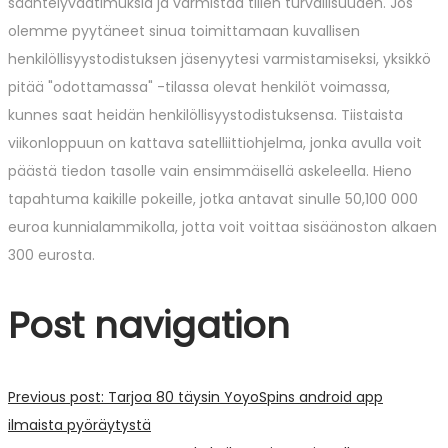
sääntelyvaatimuksia ja varmistaa tilien turvallisuuden. Jos
olemme pyytäneet sinua toimittamaan kuvallisen
henkilöllisyystodistuksen jäsenyytesi varmistamiseksi, yksikkö
pitää "odottamassa" -tilassa olevat henkilöt voimassa,
kunnes saat heidän henkilöllisyystodistuksensa. Tiistaista
viikonloppuun on kattava satelliittiohjelma, jonka avulla voit
päästä tiedon tasolle vain ensimmäisellä askeleella. Hieno
tapahtuma kaikille pokeille, jotka antavat sinulle 50,100 000
euroa kunnialammikolla, jotta voit voittaa sisäänoston alkaen
300 eurosta.
Post navigation
Previous post:
Tarjoa 80 täysin YoyoSpins android app
ilmaista pyöräytystä