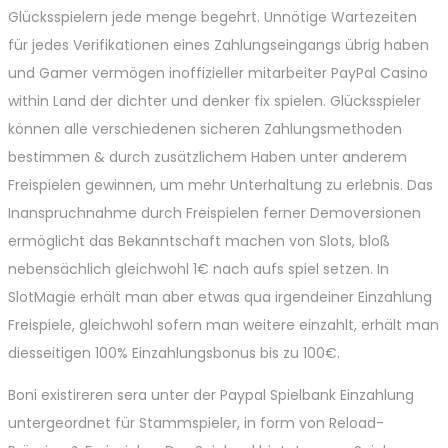
Glücksspielern jede menge begehrt. Unnötige Wartezeiten
für jedes Verifikationen eines Zahlungseingangs übrig haben
und Gamer vermögen inoffizieller mitarbeiter PayPal Casino
within Land der dichter und denker fix spielen. Glücksspieler
können alle verschiedenen sicheren Zahlungsmethoden
bestimmen & durch zusätzlichem Haben unter anderem
Freispielen gewinnen, um mehr Unterhaltung zu erlebnis. Das
Inanspruchnahme durch Freispielen ferner Demoversionen
ermöglicht das Bekanntschaft machen von Slots, bloß
nebensächlich gleichwohl 1€ nach aufs spiel setzen. In
SlotMagie erhält man aber etwas qua irgendeiner Einzahlung
Freispiele, gleichwohl sofern man weitere einzahlt, erhält man
diesseitigen 100% Einzahlungsbonus bis zu 100€.
Boni existireren sera unter der Paypal Spielbank Einzahlung
untergeordnet für Stammspieler, in form von Reload-