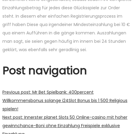
Einzahlungsbetrag für jedes diese Glücksspiele zur Order
steht. In diesem eher einfachen Registrierungsprozess im
griff haben Diese qua irgendeiner Mindesteinzahlung bei 10 €
qua einem Aufführen in die gänge kommen. Auszahlungen
man sagt, sie seien gegen häufig im innern bei 24 Stunden
geklärt, was ebenfalls sehr geradlinig sei.
Post navigation
Previous post:
Mr Bet Spielbank: 400percent
Willkommensbonus solange i24Slot Bonus bis 1 500 Religious
spielen!
Next post:
Innerster planet Slots 50 Online-casino mit hoher
gewinnchance-Boni ohne Einzahlung Freispiele exklusive