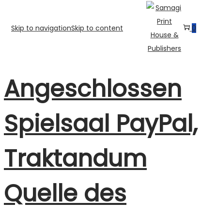
Skip to navigation
Skip to content
0
Angeschlossen
Spielsaal PayPal,
Traktandum
Quelle des