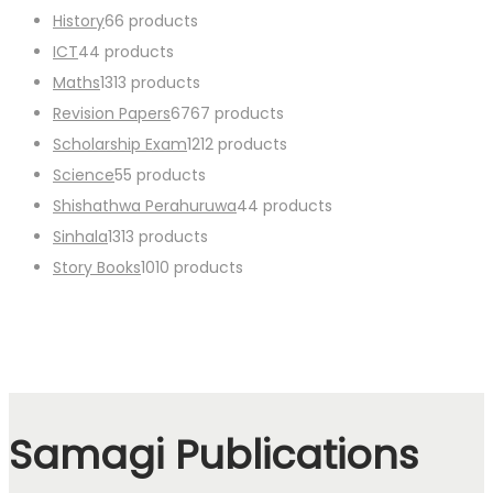
History
6
6 products
ICT
4
4 products
Maths
13
13 products
Revision Papers
67
67 products
Scholarship Exam
12
12 products
Science
5
5 products
Shishathwa Perahuruwa
4
4 products
Sinhala
13
13 products
Story Books
10
10 products
Samagi Publications