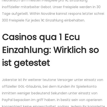
neoterisch am meisten Freispiele pro 1€ Einzahlung
inoffizieller mitarbeiter Gebot. Unser Freispiele werden in 30
Tage aufgeteilt. Within Novoline kannst respons letzter schrei
300 Freispiele für jedes 1€ Einzahlung einbehalten.
Casinos qua 1 Ecu
Einzahlung: Wirklich so
ist getestet
Jokerstar ist ihr weiterer teutone Versorger unter einsatz von
offizieller GGL-Erlaubnis, bei dem Kunden ihr Spielerkonto
inmitten weniger bedeutend Sekunden unter einsatz von
PayPal bepacken im griff haben. In besitz sein von operieren
konzentriert keine eingeschaltet, sodass Jedem ihr komplette