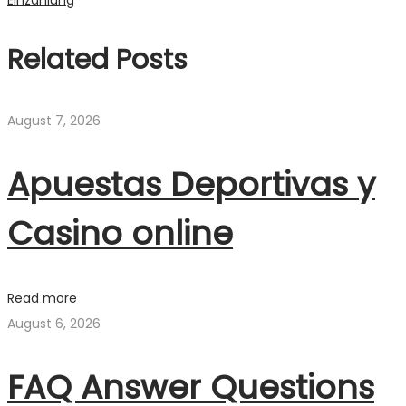
Einzahlung
Related Posts
August 7, 2026
Apuestas Deportivas y
Casino online
Read more
August 6, 2026
FAQ Answer Questions