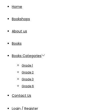
Home
Bookshops
About us
Books
Books Categories
Grade 1
Grade 2
Grade 3
Grade 6
Contact Us
Login / Register