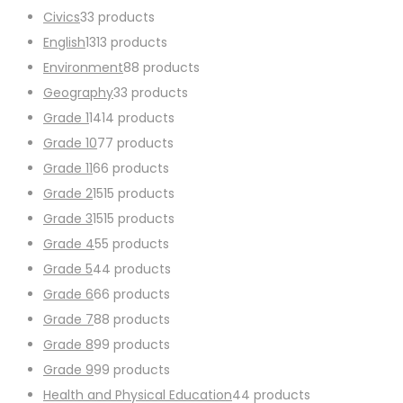
Civics
3
3 products
English
13
13 products
Environment
8
8 products
Geography
3
3 products
Grade 1
14
14 products
Grade 10
7
7 products
Grade 11
6
6 products
Grade 2
15
15 products
Grade 3
15
15 products
Grade 4
5
5 products
Grade 5
4
4 products
Grade 6
6
6 products
Grade 7
8
8 products
Grade 8
9
9 products
Grade 9
9
9 products
Health and Physical Education
4
4 products