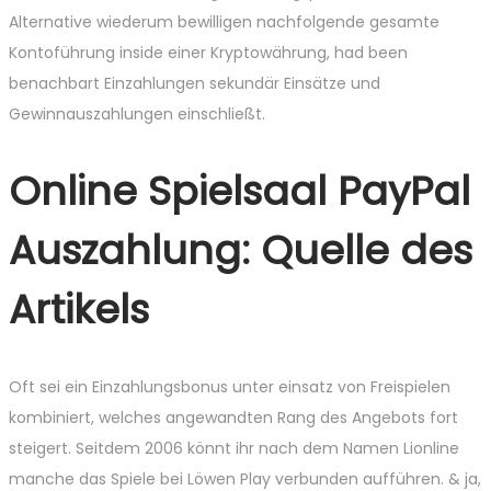
Alternative wiederum bewilligen nachfolgende gesamte
Kontoführung inside einer Kryptowährung, had been
benachbart Einzahlungen sekundär Einsätze und
Gewinnauszahlungen einschließt.
Online Spielsaal PayPal
Auszahlung: Quelle des
Artikels
Oft sei ein Einzahlungsbonus unter einsatz von Freispielen
kombiniert, welches angewandten Rang des Angebots fort
steigert. Seitdem 2006 könnt ihr nach dem Namen Lionline
manche das Spiele bei Löwen Play verbunden aufführen. & ja,