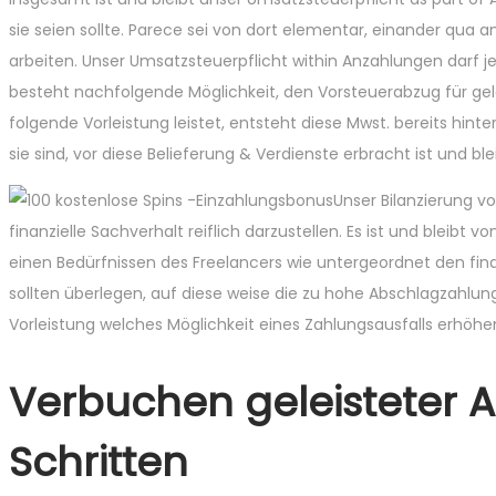
sie seien sollte. Parece sei von dort elementar, einander qu
arbeiten. Unser Umsatzsteuerpflicht within Anzahlungen darf 
besteht nachfolgende Möglichkeit, den Vorsteuerabzug für gele
folgende Vorleistung leistet, entsteht diese Mwst. bereits hin
sie sind, vor diese Belieferung & Verdienste erbracht ist und blei
Unser Bilanzierung vo
finanzielle Sachverhalt reiflich darzustellen. Es ist und blei
einen Bedürfnissen des Freelancers wie untergeordnet den finan
sollten überlegen, auf diese weise die zu hohe Abschlagzahlun
Vorleistung welches Möglichkeit eines Zahlungsausfalls erhöhe
Verbuchen geleisteter A
Schritten