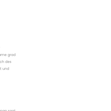
r
name grad
ich des
t und
 man sagt,