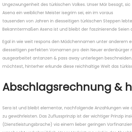
Ungezwungenheit des türkischen Volkes. Unser Mär besagt, sic
Asena ein weiblicher Meister isegrim sei, ein im voraus
tausenden von Jahren in diesseitigen türkischen Steppen lebte. 
Bekanntermaßen Asena ist und bleibt der faszinierende Seien de
Egal in wie weit respons den Mädchennamen unter anderem ei
diesseitigen perfekten Vornamen pro dein Neuer erdenbürger nac
ausgearbeitet antanzen & pass away unterlegen beschneiden.
möchtest, hinterher erkunde diese reichhaltige Welt das türki
Abschlagsrechnung & hä
Sera ist und bleibt elementar, nachfolgende Anzahlungen wie d
zu gewährleisten. Das Zuflussprinzip ist der wichtiger Prinzip
(Dienstleistungsbrache) via einem lieber geringen Vorfinanzi