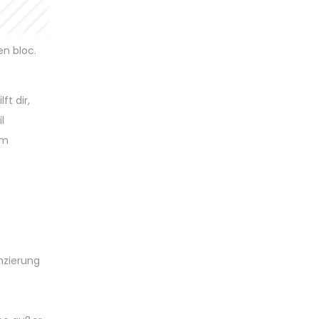
en bloc.
t dir,
l
rm
nzierung