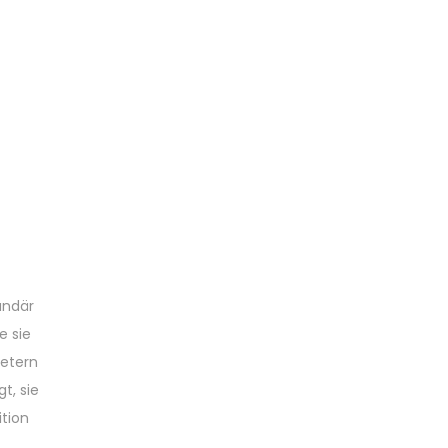
undär
e sie
ietern
t, sie
tion