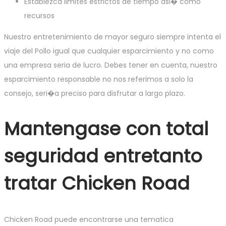
Establezca limites estrictos de tiempo asi� como
recursos
Nuestro entretenimiento de mayor seguro siempre intenta el
viaje del Pollo igual que cualquier esparcimiento y no como
una empresa seria de lucro. Debes tener en cuenta, nuestro
esparcimiento responsable no nos referimos a solo la
consejo, seri�a preciso para disfrutar a largo plazo.
Mantengase con total
seguridad entretanto
tratar Chicken Road
Chicken Road puede encontrarse una tematica