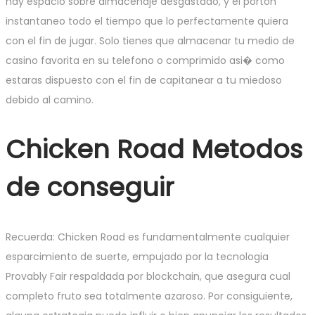
hay espacio sobre almacenaje desgastado, y el porton
instantaneo todo el tiempo que lo perfectamente quiera
con el fin de jugar. Solo tienes que almacenar tu medio de
casino favorita en su telefono o comprimido asi� como
estaras dispuesto con el fin de capitanear a tu miedoso
debido al camino.
Chicken Road Metodos
de conseguir
Recuerda: Chicken Road es fundamentalmente cualquier
esparcimiento de suerte, empujado por la tecnologia
Provably Fair respaldada por blockchain, que asegura cual
completo fruto sea totalmente azaroso. Por consiguiente,