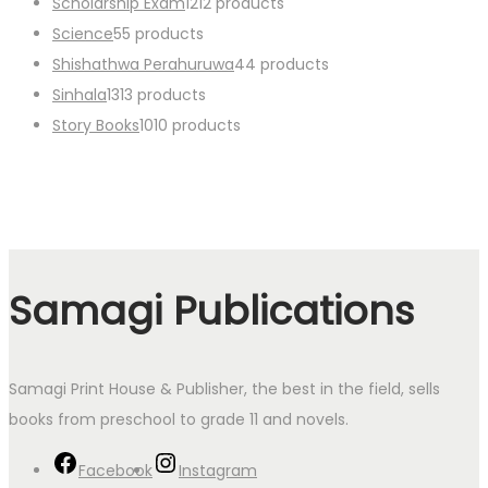
Scholarship Exam
12
12 products
Science
5
5 products
Shishathwa Perahuruwa
4
4 products
Sinhala
13
13 products
Story Books
10
10 products
Samagi Publications
Samagi Print House & Publisher, the best in the field, sells
books from preschool to grade 11 and novels.
Facebook
Instagram