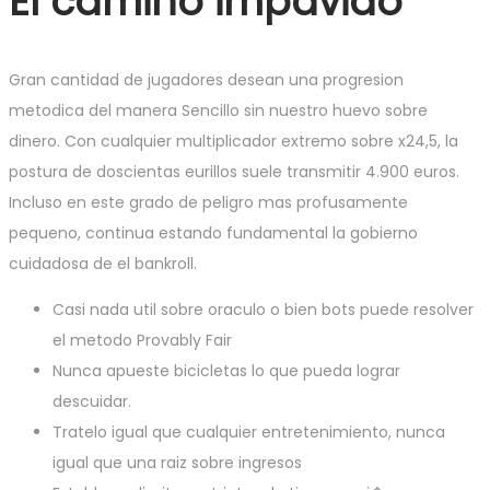
El camino impavido
Gran cantidad de jugadores desean una progresion
metodica del manera Sencillo sin nuestro huevo sobre
dinero. Con cualquier multiplicador extremo sobre x24,5, la
postura de doscientas eurillos suele transmitir 4.900 euros.
Incluso en este grado de peligro mas profusamente
pequeno, continua estando fundamental la gobierno
cuidadosa de el bankroll.
Casi nada util sobre oraculo o bien bots puede resolver
el metodo Provably Fair
Nunca apueste bicicletas lo que pueda lograr
descuidar.
Tratelo igual que cualquier entretenimiento, nunca
igual que una raiz sobre ingresos