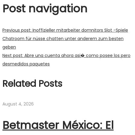
Post navigation
Previous post:
Inoffizieller mitarbeiter domnitors Slot -Spiele
Chatroom für nüsse chatten unter anderem zum besten
geben
Next post:
Abre una cuenta ahora asi� como posee los pero
desmedidos paquetes
Related Posts
August 4, 2026
Betmaster México: El