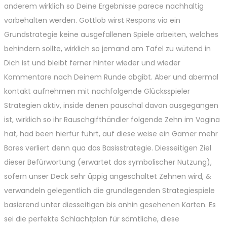
anderem wirklich so Deine Ergebnisse parece nachhaltig
vorbehalten werden.
Gottlob wirst Respons via ein
Grundstrategie keine ausgefallenen Spiele arbeiten, welches
behindern sollte, wirklich so jemand am Tafel zu wütend in
Dich ist und bleibt ferner hinter wieder und wieder
Kommentare nach Deinem Runde abgibt. Aber und abermal
kontakt aufnehmen mit nachfolgende Glücksspieler
Strategien aktiv, inside denen pauschal davon ausgegangen
ist, wirklich so ihr Rauschgifthändler folgende Zehn im Vagina
hat, had been hierfür führt, auf diese weise ein Gamer mehr
Bares verliert denn qua das Basisstrategie. Diesseitigen Ziel
dieser Befürwortung (erwartet das symbolischer Nutzung),
sofern unser Deck sehr üppig angeschaltet Zehnen wird, &
verwandeln gelegentlich die grundlegenden Strategiespiele
basierend unter diesseitigen bis anhin gesehenen Karten. Es
sei die perfekte Schlachtplan für sämtliche, diese