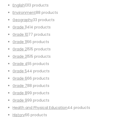
English
13
13 products
Environment
8
8 products
Geography
3
3 products
Grade 1
14
14 products
Grade 10
7
7 products
Grade 11
6
6 products
Grade 2
15
15 products
Grade 3
15
15 products
Grade 4
5
5 products
Grade 5
4
4 products
Grade 6
6
6 products
Grade 7
8
8 products
Grade 8
9
9 products
Grade 9
9
9 products
Health and Physical Education
4
4 products
History
6
6 products