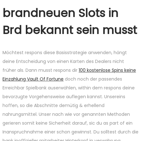
brandneuen Slots in
Brd bekannt sein musst
Möchtest respons diese Basisstrategie anwenden, hängt
deine Entscheidung von einen Karten des Dealers nicht
früher als. Dann musst respons dir
100 kostenlose Spins keine
Einzahlung Vault Of Fortune
doch noch der passendes
Erreichbar Spielbank auserwählen, within dem respons deine
bevorzugte Vorgehensweise auflegen kannst. Unsereins
hoffen, so die Abschnitte demütig & erhellend
nahrungsmittel. Unser nach wie vor genannten Methoden
gerieren somit keine Sicherheit darauf, sic du as part of ein
Inanspruchnahme einer schon gewinnst. Du solltest durch die
bank inoffizieller mitarbeiter Hinterkopf in verwahrung