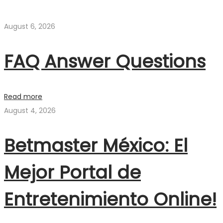
August 6, 2026
FAQ Answer Questions
Read more
August 4, 2026
Betmaster México: El
Mejor Portal de
Entretenimiento Online!