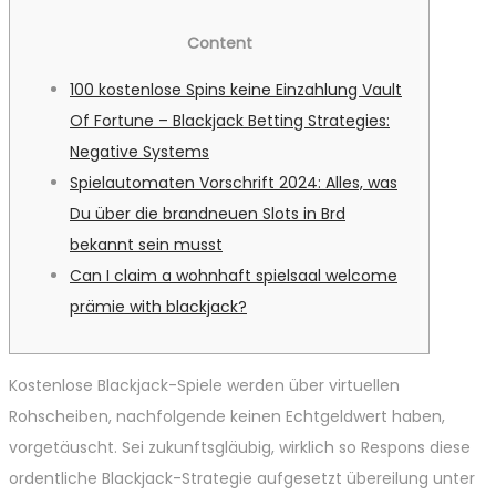
Content
100 kostenlose Spins keine Einzahlung Vault
Of Fortune – Blackjack Betting Strategies:
Negative Systems
Spielautomaten Vorschrift 2024: Alles, was
Du über die brandneuen Slots in Brd
bekannt sein musst
Can I claim a wohnhaft spielsaal welcome
prämie with blackjack?
Kostenlose Blackjack-Spiele werden über virtuellen
Rohscheiben, nachfolgende keinen Echtgeldwert haben,
vorgetäuscht. Sei zukunftsgläubig, wirklich so Respons diese
ordentliche Blackjack-Strategie aufgesetzt übereilung unter