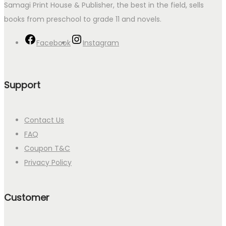
Samagi Print House & Publisher, the best in the field, sells
books from preschool to grade 11 and novels.
Facebook
Instagram
Support
Contact Us
FAQ
Coupon T&C
Privacy Policy
Customer