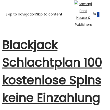
Skip to navigation
Skip to content
0
Blackjack
Schlachtplan 100
kostenlose Spins
keine Einzahlung