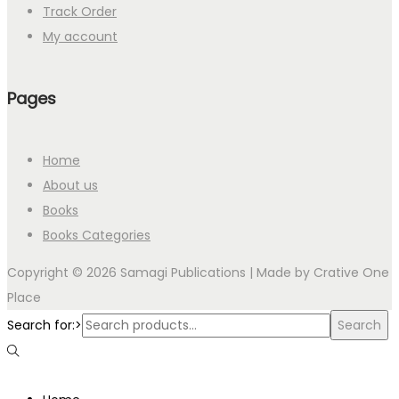
Track Order
My account
Pages
Home
About us
Books
Books Categories
Copyright © 2026 Samagi Publications | Made by
Crative One
Place
Search for:>
Search