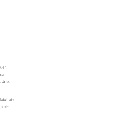
uer,
 so
.
Unser
eibt ein
piel-