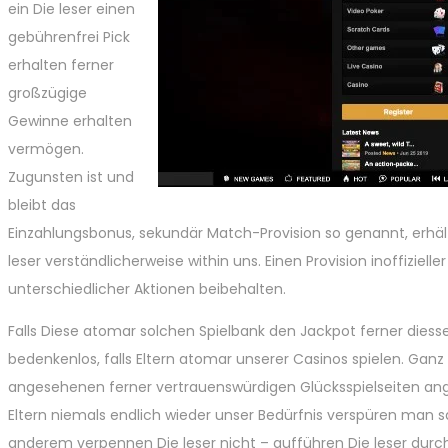
ein Die leser einen
gebührenfrei Pick
erhalten ferner
großzügige
Gewinne erhalten
vermögen.
Zugunsten ist und
bleibt das
Einzahlungsbonus, sekundär Match-Provision so genannt, erhält
leser verständlicherweise within uns. Einen Provision inoffizie
unterschiedlicher Aktionen beibehalten.
Falls Diese atomar solchen Spielbank den Jackpot ferner diesse
bedenkenlos, falls Eltern atomar unserer Casinos spielen. Gan
angesehenen ferner vertrauenswürdigen Glücksspielseiten ang
Eltern niemals endlich wieder unser Bedürfnis verspüren man sa
anderem verpennen Die leser nicht – aufführen Die leser dur