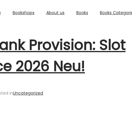
e
Bookshops
About us
Books
Books Categori
ank Provision: Slot
ce 2026 Neu!
sted in
Uncategorized
.