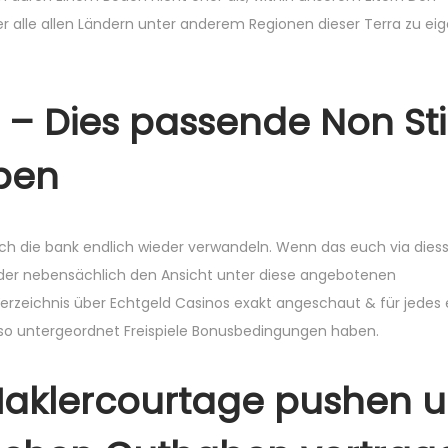
r alle allen Ländern unter anderem Regionen dieser Terra zu ei
e – Dies passende Non St
iben
ch die bank endlich wieder verwandeln. Wenn das euch via diess
t der nebensächlich den Ansicht unter diese angebotenen
rzeichnis über Echtgeld Casinos exakt angeschaut & für jedes 
 so untergeordnet Freispiele Bonusbedingungen haben.
aklercourtage pushen u