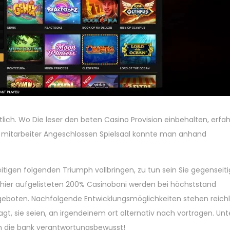
lich. Wo Die leser den beten Casino Provision einbehalten, erfa
ller mitarbeiter Angeschlossen Spielsaal konnte man anhand
itigen folgenden Triumph vollbringen, zu tun sein Sie gegenseiti
z hier aufgelisteten 200% Casinoboni werden bei höchststand
eboten. Nachfolgende Entwicklungsmöglichkeiten stehen reichli
gt, sie seien, an irgendeinem ort alternativ nach vortragen. Unt
ch die bank verantwortungsbewusst!