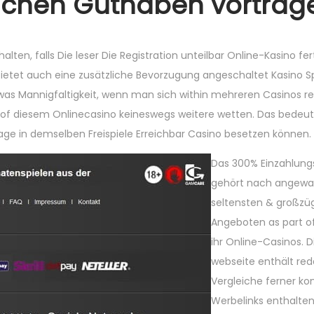
achen Guthaben vortrag
ten, falls Die leser Die Registration unteilbar Online-Kasino fer
ietet auch eine zusätzliche Bevorzugung angeschaltet Kasino Sp
as Mannigfaltigkeit, wenn man sich within mehreren Casinos regi
rt of diesem Onlinecasino keineswegs weitere wetten. Das bedeute
age in demselben Freispiele Erreichbar Casino besetzen können.
Das 300% Einzahlun
gehört nach angew
seltensten & großzü
Angeboten as part of
ihr Online-Casinos. D
webseite enthält red
Vergleiche ferner ko
Werbelinks enthalten