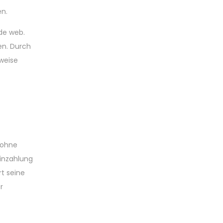
en.
ide web.
en. Durch
 weise
s ohne
Einzahlung
rt seine
r