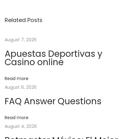
v
d
s
i
e
Related Posts
o
r
t
u
K
s
a
August 7, 2026
n
p
s
Apuestas Deportivas y
o
i
a
Casino online
s
n
t
o
v
Read more
:
E
August 6, 2026
r
i
f
FAQ Answer Questions
a
g
h
Read more
r
a
August 4, 2026
u