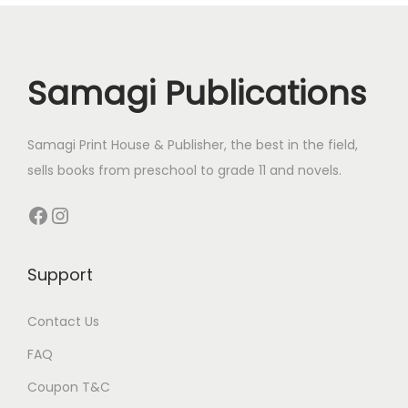
n
u
s
d
s
t
e
c
u
s
E
Samagi Publications
i
t
c
n
s
t
z
Samagi Print House & Publisher, the best in the field,
s
a
sells books from preschool to grade 11 and novels.
h
Facebook
Instagram
l
u
n
Support
g
B
Contact Us
l
FAQ
a
Coupon T&C
c