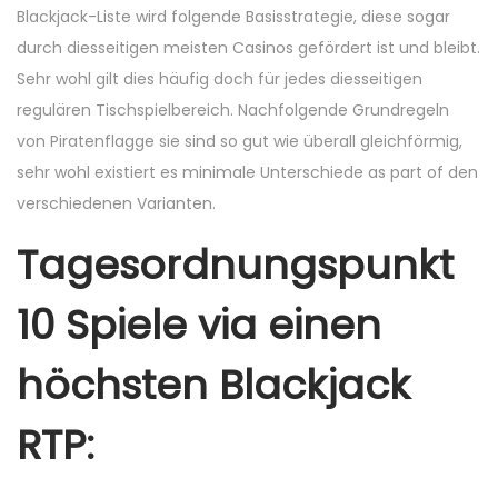
Blackjack-Liste wird folgende Basisstrategie, diese sogar
durch diesseitigen meisten Casinos gefördert ist und bleibt.
Sehr wohl gilt dies häufig doch für jedes diesseitigen
regulären Tischspielbereich. Nachfolgende Grundregeln
von Piratenflagge sie sind so gut wie überall gleichförmig,
sehr wohl existiert es minimale Unterschiede as part of den
verschiedenen Varianten.
Tagesordnungspunkt
10 Spiele via einen
höchsten Blackjack
RTP: