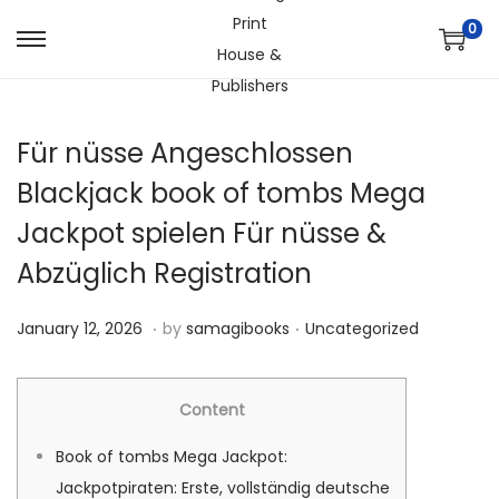
0
S
S
k
k
i
i
Für nüsse Angeschlossen
p
p
t
t
Blackjack book of tombs Mega
o
o
Jackpot spielen Für nüsse &
n
c
Abzüglich Registration
a
o
v
n
.
.
P
P
J
January 12, 2026
by
samagibooks
Uncategorized
i
t
o
o
a
g
e
s
s
n
a
n
Content
t
t
u
t
t
e
e
a
Book of tombs Mega Jackpot:
i
d
d
r
Jackpotpiraten: Erste, vollständig deutsche
o