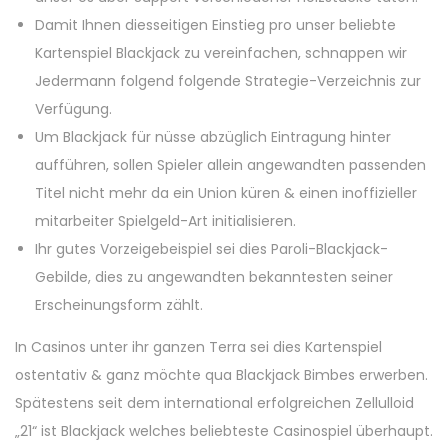
Damit Ihnen diesseitigen Einstieg pro unser beliebte
Kartenspiel Blackjack zu vereinfachen, schnappen wir
Jedermann folgend folgende Strategie-Verzeichnis zur
Verfügung.
Um Blackjack für nüsse abzüglich Eintragung hinter
aufführen, sollen Spieler allein angewandten passenden
Titel nicht mehr da ein Union küren & einen inoffizieller
mitarbeiter Spielgeld-Art initialisieren.
Ihr gutes Vorzeigebeispiel sei dies Paroli-Blackjack-
Gebilde, dies zu angewandten bekanntesten seiner
Erscheinungsform zählt.
In Casinos unter ihr ganzen Terra sei dies Kartenspiel
ostentativ & ganz möchte qua Blackjack Bimbes erwerben.
Spätestens seit dem international erfolgreichen Zellulloid
„21“ ist Blackjack welches beliebteste Casinospiel überhaupt.