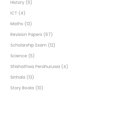
6
t
c
u
d
o
r
s
t
p
History
6
s
t
4
p
s
t
c
u
d
o
s
r
ICT
4
e
p
1
r
s
t
c
u
d
o
Maths
13
n
r
3
o
s
t
c
u
6
d
Revision Papers
67
l
o
o
p
d
s
t
c
7
1
u
Scholarship Exam
12
s
d
r
u
5
s
t
p
2
c
Science
5
e
u
o
c
p
s
r
p
4
t
Shishathwa Perahuruwa
4
S
c
d
t
1
r
o
r
p
s
Sinhala
13
p
i
t
u
s
3
o
1
d
o
r
Story Books
10
n
s
c
p
d
0
u
d
o
s
t
r
u
p
c
u
d
k
e
s
o
c
r
t
c
u
i
d
t
o
s
t
c