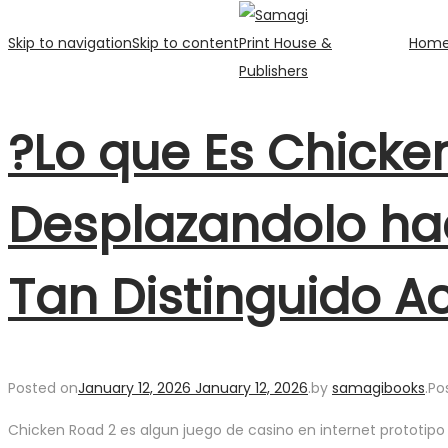
Skip to navigation
Skip to content
Hom
?Lo que Es Chicke
Desplazandolo hac
Tan Distinguido A
Posted on
January 12, 2026
January 12, 2026
.
by
samagibooks
.
Po
Chicken Road 2 es algun juego de casino en internet prototi