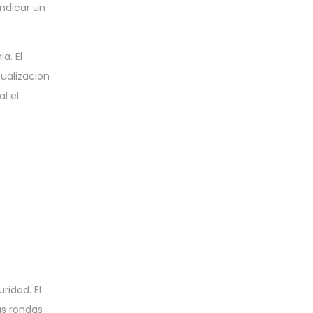
ndicar un
a. El
sualizacion
l el
ridad. El
as rondas