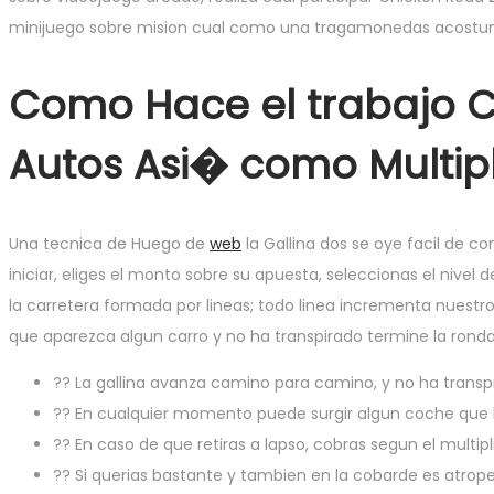
minijuego sobre mision cual como una tragamonedas acostu
Como Hace el trabajo C
Autos Asi� como Multip
Una tecnica de Huego de
web
la Gallina dos se oye facil de c
iniciar, eliges el monto sobre su apuesta, seleccionas el nivel 
la carretera formada por lineas; todo linea incrementa nuest
que aparezca algun carro y no ha transpirado termine la rond
?? La gallina avanza camino para camino, y no ha transpi
?? En cualquier momento puede surgir algun coche que la
?? En caso de que retiras a lapso, cobras segun el multipl
?? Si querias bastante y tambien en la cobarde es atropel