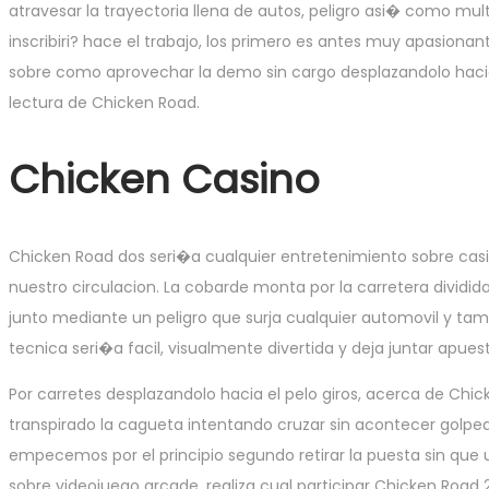
atravesar la trayectoria llena de autos, peligro asi� como mu
inscribiri? hace el trabajo, los primero es antes muy apasiona
sobre como aprovechar la demo sin cargo desplazandolo hacia 
lectura de Chicken Road.
Chicken Casino
Chicken Road dos seri�a cualquier entretenimiento sobre casi
nuestro circulacion. La cobarde monta por la carretera dividida
junto mediante un peligro que surja cualquier automovil y tamb
tecnica seri�a facil, visualmente divertida y deja juntar apu
Por carretes desplazandolo hacia el pelo giros, acerca de Chic
transpirado la cagueta intentando cruzar sin acontecer golpead
empecemos por el principio segundo retirar la puesta sin qu
sobre videojuego arcade, realiza cual participar Chicken Ro