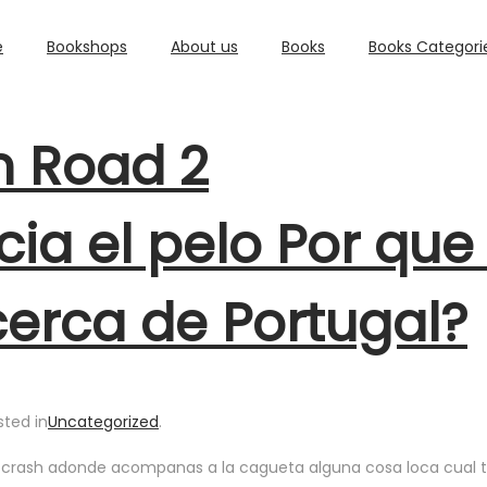
e
Bookshops
About us
Books
Books Categori
n Road 2
ia el pelo Por que
cerca de Portugal?
sted in
Uncategorized
.
po crash adonde acompanas a la cagueta alguna cosa loca cual t