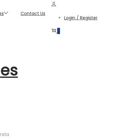
es
Contact Us
Login / Register
0
 es
rata