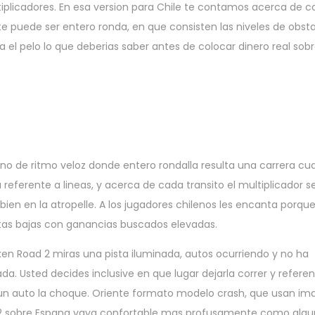
ltiplicadores. En esa version para Chile te contamos acerca de 
nte puede ser entero ronda, en que consisten las niveles de obst
el pelo lo que deberias saber antes de colocar dinero real sobr
no de ritmo veloz donde entero rondalla resulta una carrera cu
 referente a lineas, y acerca de cada transito el multiplicador s
ien en la atropelle. A los jugadores chilenos les encanta porque
estas bajas con ganancias buscados elevadas.
ken Road 2 miras una pista iluminada, autos ocurriendo y no ha
a. Usted decides inclusive en que lugar dejarla correr y referen
e un auto la choque. Oriente formato modelo crash, que usan i
ad 2 sobre Espana vaya confortable mas profusamente como algu