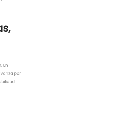
s,
. En
 avanza por
bilidad