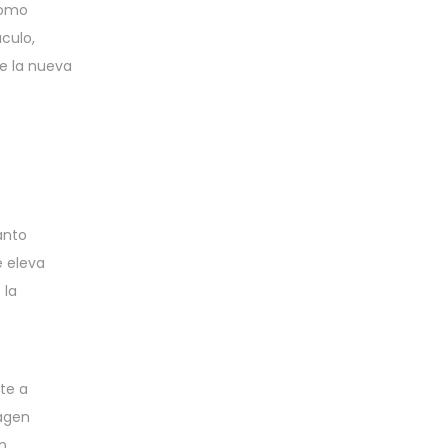
como
aculo,
e la nueva
anto
e eleva
 la
te a
magen
n