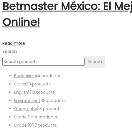
Betmaster México: El Me
Online!
Read more
Search
Search
Buddhism
4
4 products
Civics
3
3 products
English
13
13 products
Environment
8
8 products
Geography
3
3 products
Grade 1
14
14 products
Grade 10
7
7 products