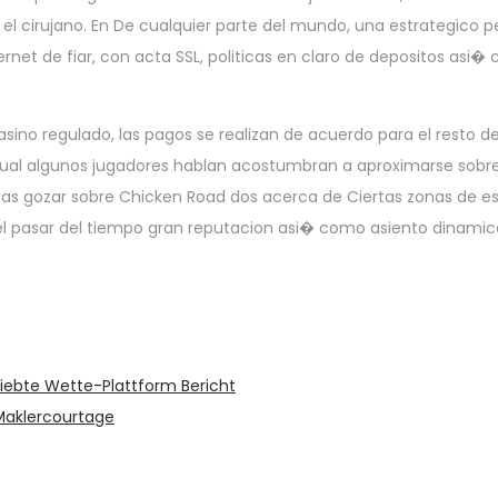
 el cirujano. En De cualquier parte del mundo, una estrategico
ernet de fiar, con acta SSL, politicas en claro de depositos asi
o regulado, las pagos se realizan de acuerdo para el resto de
s cual algunos jugadores hablan acostumbran a aproximarse sobr
eseas gozar sobre Chicken Road dos acerca de Ciertas zonas de 
 el pasar del tiempo gran reputacion asi� como asiento dinamic
eliebte Wette-Plattform Bericht
 Maklercourtage