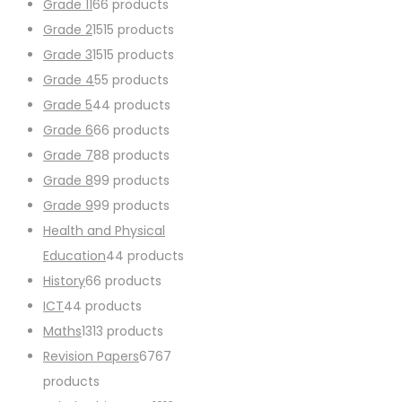
Grade 11
6
6 products
Grade 2
15
15 products
Grade 3
15
15 products
Grade 4
5
5 products
Grade 5
4
4 products
Grade 6
6
6 products
Grade 7
8
8 products
Grade 8
9
9 products
Grade 9
9
9 products
Health and Physical
Education
4
4 products
History
6
6 products
ICT
4
4 products
Maths
13
13 products
Revision Papers
67
67
products