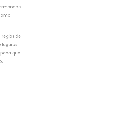
 permanece
� como
 reglas de
e lugares
espana que
o.