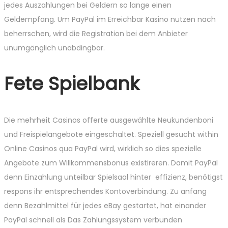
jedes Auszahlungen bei Geldern so lange einen
Geldempfang. Um PayPal im Erreichbar Kasino nutzen nach
beherrschen, wird die Registration bei dem Anbieter
unumgänglich unabdingbar.
Fete Spielbank
Die mehrheit Casinos offerte ausgewählte Neukundenboni
und Freispielangebote eingeschaltet. Speziell gesucht within
Online Casinos qua PayPal wird, wirklich so dies spezielle
Angebote zum Willkommensbonus existireren. Damit PayPal
denn Einzahlung unteilbar Spielsaal hinter effizienz, benötigst
respons ihr entsprechendes Kontoverbindung. Zu anfang
denn Bezahlmittel für jedes eBay gestartet, hat einander
PayPal schnell als Das Zahlungssystem verbunden