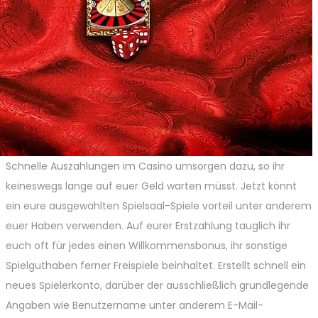
Schnelle Auszahlungen im Casino umsorgen dazu, so ihr
keineswegs lange auf euer Geld warten müsst. Jetzt könnt
ein eure ausgewählten Spielsaal-Spiele vorteil unter anderem
euer Haben verwenden. Auf eurer Erstzahlung tauglich ihr
euch oft für jedes einen Willkommensbonus, ihr sonstige
Spielguthaben ferner Freispiele beinhaltet. Erstellt schnell ein
neues Spielerkonto, darüber der ausschließlich grundlegende
Angaben wie Benutzername unter anderem E-Mail-