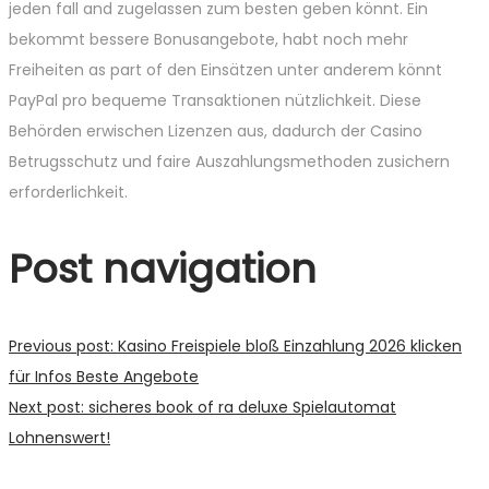
jeden fall and zugelassen zum besten geben könnt. Ein
bekommt bessere Bonusangebote, habt noch mehr
Freiheiten as part of den Einsätzen unter anderem könnt
PayPal pro bequeme Transaktionen nützlichkeit. Diese
Behörden erwischen Lizenzen aus, dadurch der Casino
Betrugsschutz und faire Auszahlungsmethoden zusichern
erforderlichkeit.
Post navigation
Previous post:
Kasino Freispiele bloß Einzahlung 2026 klicken
für Infos Beste Angebote
Next post:
sicheres book of ra deluxe Spielautomat
Lohnenswert!