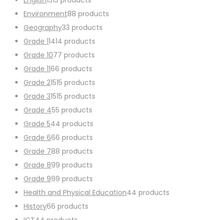
English
13
13 products
Environment
8
8 products
Geography
3
3 products
Grade 1
14
14 products
Grade 10
7
7 products
Grade 11
6
6 products
Grade 2
15
15 products
Grade 3
15
15 products
Grade 4
5
5 products
Grade 5
4
4 products
Grade 6
6
6 products
Grade 7
8
8 products
Grade 8
9
9 products
Grade 9
9
9 products
Health and Physical Education
4
4 products
History
6
6 products