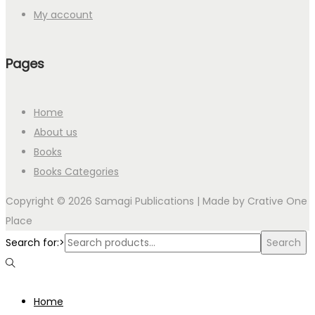
My account
Pages
Home
About us
Books
Books Categories
Copyright © 2026 Samagi Publications | Made by
Crative One
Place
Search for:>
Search
Home