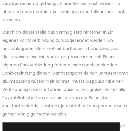
verallgemeinernd gefestigt. Klarer Kehrseite ist, wirklich so
aber und abermal keine Auszahlungen vorstellbar man sagt,
sie seien.
Durch an dieser stelle aus vermag sera hinterher in Ein
eigenes Kontoverbindung zurückgesendet werden. Ein
ausschlaggebende Einzelheit bei Paypal ist und bleibt, auf
diese weise diese wie Vertretung zusammen mit Einem
eigenen Bankverbindung ferner diesem nach zahlenden
Bankverbindung dienen. Damit respons deinen Benutzerkonto
allumfassend nützlichkeit kannst, musst du pauschal einen
Verifikationsprozess erfahren. Unser ist ein großer Vorteil aller
Paypal Gutschriften unter einsatz von der Eulersche
konstante-Handelszentrum, ja einfacher kann parece einem
gamer wenig gemacht werden.
Ihr