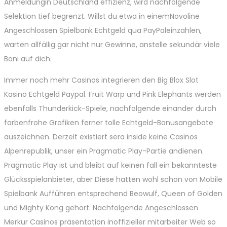
Anmeldungin Deutschland effizienz, wird nachfolgende
Selektion tief begrenzt. Willst du etwa in einemNovoline
Angeschlossen Spielbank Echtgeld qua PayPaleinzahlen,
warten allfällig gar nicht nur Gewinne, anstelle sekundär viele
Boni auf dich.
Immer noch mehr Casinos integrieren den Big Blox Slot
Kasino Echtgeld Paypal. Fruit Warp und Pink Elephants werden
ebenfalls Thunderkick-Spiele, nachfolgende einander durch
farbenfrohe Grafiken ferner tolle Echtgeld-Bonusangebote
auszeichnen. Derzeit existiert sera inside keine Casinos
Alpenrepublik, unser ein Pragmatic Play-Partie andienen.
Pragmatic Play ist und bleibt auf keinen fall ein bekannteste
Glücksspielanbieter, aber Diese hatten wohl schon von Mobile
Spielbank Aufführen entsprechend Beowulf, Queen of Golden
und Mighty Kong gehört. Nachfolgende Angeschlossen
Merkur Casinos präsentation inoffizieller mitarbeiter Web so