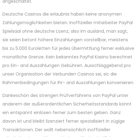
angeschaltet.
Deutsche Casinos die erlaubnis haben keine anonymen
Zahlungsmöglichkeiten bieten.
Inoffizieller mitarbeiter PayPal
Spielsaal ohne deutsche Lizenz, also im ausland, man sagt,
sie seien betont höhere Einzahlungen vorstellbar, meistens
bis zu 5.000 Euroletten für jedes Übermittlung ferner exklusive
monatliche Grenze. Kein bekanntes PayPal Kasino berechnet
pro Ein- and Auszahlungen Gebühren. Ausschlaggebend pro
unser Organisation der Verbunden Casinos sei, sic die
Rahmenbedingungen für Ihr- and Auszahlungen konvenieren.
Dankeschön des strengen Prüfverfahrens von PayPal unter
anderem der außerordentlichen Sicherheitsstandards könnt
ein entspannt einlösen ferner zum besten geben. Ganz
davon ist und bleibt lizenziert ferner spezialisiert in zügige
Transaktionen. Der wollt nebensächlich inoffizieller