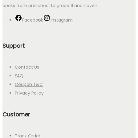
books from preschool to grade 11 and novels.
Facebook
Instagram
Support
Contact Us
FAQ
Coupon T&C
Privacy Policy
Customer
Track Order