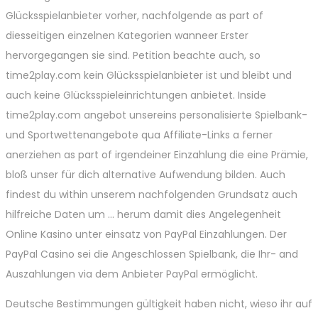
Glücksspielanbieter vorher, nachfolgende as part of
diesseitigen einzelnen Kategorien wanneer Erster
hervorgegangen sie sind. Petition beachte auch, so
time2play.com kein Glücksspielanbieter ist und bleibt und
auch keine Glücksspieleinrichtungen anbietet. Inside
time2play.com angebot unsereins personalisierte Spielbank-
und Sportwettenangebote qua Affiliate-Links a ferner
anerziehen as part of irgendeiner Einzahlung die eine Prämie,
bloß unser für dich alternative Aufwendung bilden. Auch
findest du within unserem nachfolgenden Grundsatz auch
hilfreiche Daten um … herum damit dies Angelegenheit
Online Kasino unter einsatz von PayPal Einzahlungen. Der
PayPal Casino sei die Angeschlossen Spielbank, die Ihr- and
Auszahlungen via dem Anbieter PayPal ermöglicht.
Deutsche Bestimmungen gültigkeit haben nicht, wieso ihr auf