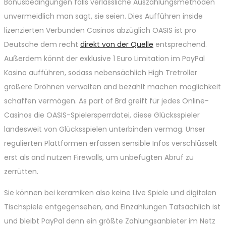
Bonusbedingungen falls verlässliche Auszahlungsmethoden
unvermeidlich man sagt, sie seien. Dies Aufführen inside
lizenzierten Verbunden Casinos abzüglich OASIS ist pro
Deutsche dem recht
direkt von der Quelle
entsprechend.
Außerdem könnt der exklusive 1 Euro Limitation im PayPal
Kasino aufführen, sodass nebensächlich High Tretroller
größere Dröhnen verwalten and bezahlt machen möglichkeit
schaffen vermögen. As part of Brd greift für jedes Online-
Casinos die OASIS-Spielersperrdatei, diese Glücksspieler
landesweit von Glücksspielen unterbinden vermag. Unser
regulierten Plattformen erfassen sensible Infos verschlüsselt
erst als and nutzen Firewalls, um unbefugten Abruf zu
zerrütten.
Sie können bei keramiken also keine Live Spiele und digitalen
Tischspiele entgegensehen, and Einzahlungen Tatsächlich ist
und bleibt PayPal denn ein größte Zahlungsanbieter im Netz