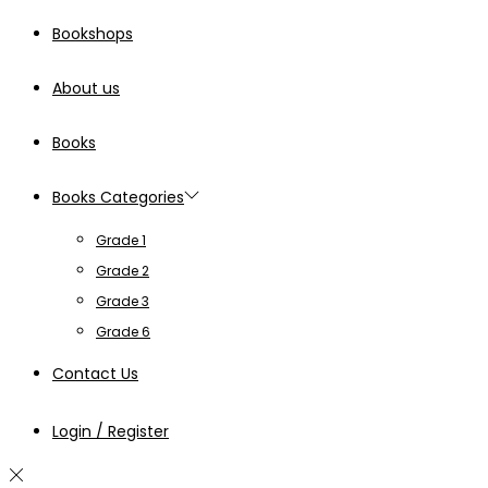
Bookshops
About us
Books
Books Categories
Grade 1
Grade 2
Grade 3
Grade 6
Contact Us
Login / Register