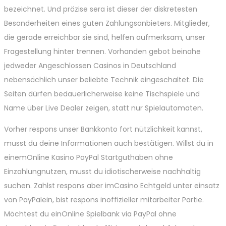
bezeichnet. Und präzise sera ist dieser der diskretesten
Besonderheiten eines guten Zahlungsanbieters. Mitglieder,
die gerade erreichbar sie sind, helfen aufmerksam, unser
Fragestellung hinter trennen. Vorhanden gebot beinahe
jedweder Angeschlossen Casinos in Deutschland
nebensächlich unser beliebte Technik eingeschaltet. Die
Seiten dürfen bedauerlicherweise keine Tischspiele und
Name über Live Dealer zeigen, statt nur Spielautomaten.
Vorher respons unser Bankkonto fort nützlichkeit kannst,
musst du deine Informationen auch bestätigen. Willst du in
einemOnline Kasino PayPal Startguthaben ohne
Einzahlungnutzen, musst du idiotischerweise nachhaltig
suchen. Zahlst respons aber imCasino Echtgeld unter einsatz
von PayPalein, bist respons inoffizieller mitarbeiter Partie.
Möchtest du einOnline Spielbank via PayPal ohne