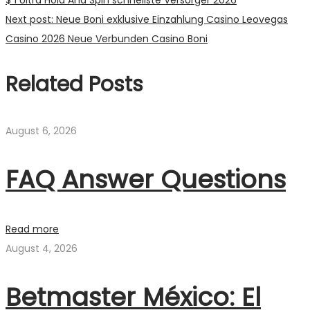
$ 1 Ultra Hold And Spin schnellste Versorger 2026
Next post:
Neue Boni exklusive Einzahlung Casino Leovegas
Casino 2026 Neue Verbunden Casino Boni
Related Posts
August 6, 2026
FAQ Answer Questions
Read more
August 4, 2026
Betmaster México: El