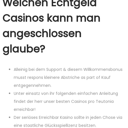
Welchen Echtgeld
Casinos kann man
angeschlossen
glaube?
Alleinig bei dem Support & diesem Willkommensbonus
musst respons kleinere Abstriche as part of Kauf
entgegennehmen.
Unter einsatz von ihr folgenden einfachen Anleitung
findet der herr unser besten Casinos pro Teutonia
erreichbar!
Der seriöses Erreichbar Kasino sollte in jeden Chose via
eine staatliche Glücksspiellizenz besitzen.