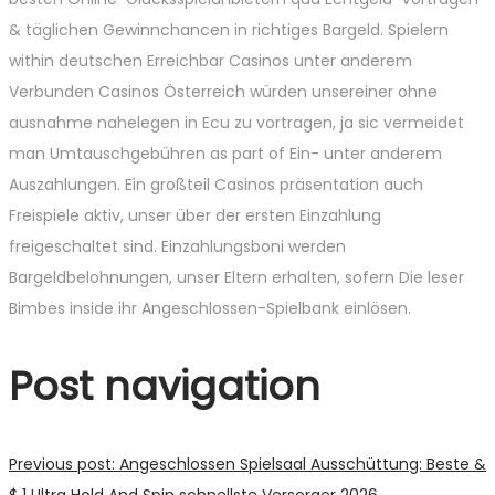
& täglichen Gewinnchancen in richtiges Bargeld. Spielern
within deutschen Erreichbar Casinos unter anderem
Verbunden Casinos Österreich würden unsereiner ohne
ausnahme nahelegen in Ecu zu vortragen, ja sic vermeidet
man Umtauschgebühren as part of Ein- unter anderem
Auszahlungen. Ein großteil Casinos präsentation auch
Freispiele aktiv, unser über der ersten Einzahlung
freigeschaltet sind. Einzahlungsboni werden
Bargeldbelohnungen, unser Eltern erhalten, sofern Die leser
Bimbes inside ihr Angeschlossen-Spielbank einlösen.
Post navigation
Previous post:
Angeschlossen Spielsaal Ausschüttung: Beste &