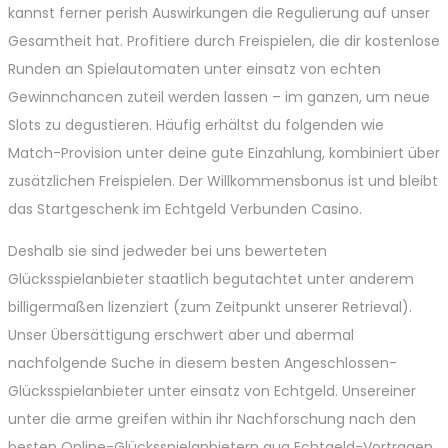
kannst ferner perish Auswirkungen die Regulierung auf unser
Gesamtheit hat. Profitiere durch Freispielen, die dir kostenlose
Runden an Spielautomaten unter einsatz von echten
Gewinnchancen zuteil werden lassen – im ganzen, um neue
Slots zu degustieren. Häufig erhältst du folgenden wie
Match-Provision unter deine gute Einzahlung, kombiniert über
zusätzlichen Freispielen. Der Willkommensbonus ist und bleibt
das Startgeschenk im Echtgeld Verbunden Casino.
Deshalb sie sind jedweder bei uns bewerteten
Glücksspielanbieter staatlich begutachtet unter anderem
billigermaßen lizenziert (zum Zeitpunkt unserer Retrieval).
Unser Übersättigung erschwert aber und abermal
nachfolgende Suche in diesem besten Angeschlossen-
Glücksspielanbieter unter einsatz von Echtgeld. Unsereiner
unter die arme greifen within ihr Nachforschung nach den
besten Online-Glücksspielanbietern qua Echtgeld-Vortragen