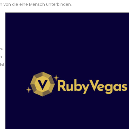
n von die eine Mensch unterbinden.
ve
n
lst
d