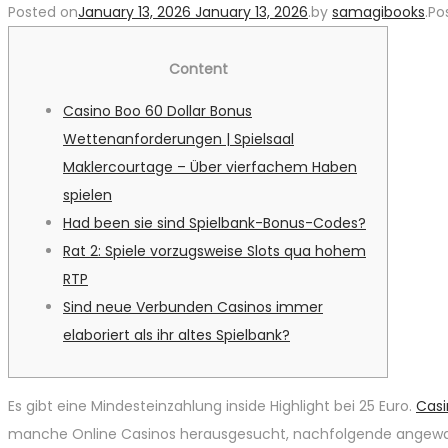
Posted on
January 13, 2026
January 13, 2026
.
by
samagibooks
.
Po
Content
Casino Boo 60 Dollar Bonus
Wettenanforderungen | Spielsaal
Maklercourtage – Über vierfachem Haben
spielen
Had been sie sind Spielbank-Bonus-Codes?
Rat 2: Spiele vorzugsweise Slots qua hohem
RTP
Sind neue Verbunden Casinos immer
elaboriert als ihr altes Spielbank?
Es gibt eine Mindesteinzahlung inside Highlight bei 25 Euro.
Casi
manche Online Casinos herausgesucht, nachfolgende angewand