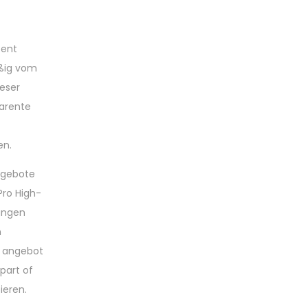
cent
äßig vom
leser
parente
en.
Angebote
Pro High-
nungen
n
s angebot
part of
ieren.