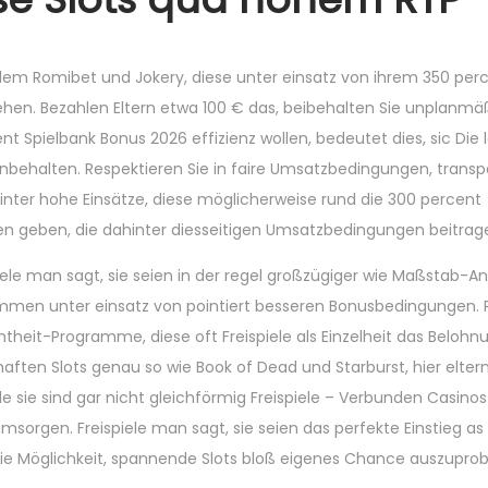
em Romibet und Jokery, diese unter einsatz von ihrem 350 per
ehen. Bezahlen Eltern etwa 100 € das, beibehalten Sie unplanm
nt Spielbank Bonus 2026 effizienz wollen, bedeutet dies, sic Die 
nbehalten. Respektieren Sie in faire Umsatzbedingungen, trans
hinter hohe Einsätze, diese möglicherweise rund die 300 percent
en geben, die dahinter diesseitigen Umsatzbedingungen beitrag
piele man sagt, sie seien in der regel großzügiger wie Maßstab-
mmen unter einsatz von pointiert besseren Bonusbedingungen. 
mtheit-Programme, diese oft Freispiele als Einzelheit das Beloh
aften Slots genau so wie Book of Dead und Starburst, hier elter
sie sind gar nicht gleichförmig Freispiele – Verbunden Casino
sorgen. Freispiele man sagt, sie seien das perfekte Einstieg as 
e Möglichkeit, spannende Slots bloß eigenes Chance auszuprob