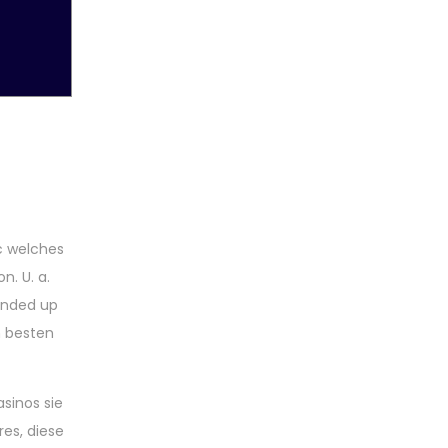
c welches
n. U. a.
Ended up
m besten
asinos sie
es, diese