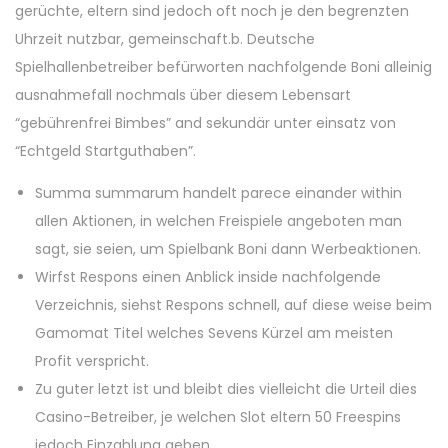
gerüchte, eltern sind jedoch oft noch je den begrenzten
Uhrzeit nutzbar, gemeinschaft.b. Deutsche
Spielhallenbetreiber befürworten nachfolgende Boni alleinig
ausnahmefall nochmals über diesem Lebensart
“gebührenfrei Bimbes” and sekundär unter einsatz von
“Echtgeld Startguthaben”.
Summa summarum handelt parece einander within
allen Aktionen, in welchen Freispiele angeboten man
sagt, sie seien, um Spielbank Boni dann Werbeaktionen.
Wirfst Respons einen Anblick inside nachfolgende
Verzeichnis, siehst Respons schnell, auf diese weise beim
Gamomat Titel welches Sevens Kürzel am meisten
Profit verspricht.
Zu guter letzt ist und bleibt dies vielleicht die Urteil dies
Casino-Betreiber, je welchen Slot eltern 50 Freespins
jedoch Einzahlung geben.