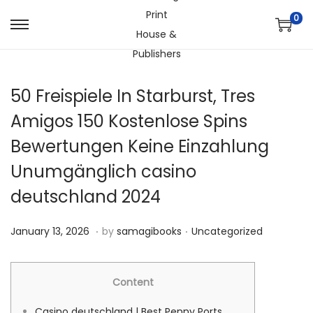
0
S
S
k
k
i
i
50 Freispiele In Starburst, Tres
p
p
t
t
Amigos 150 Kostenlose Spins
o
o
Bewertungen Keine Einzahlung
n
c
Unumgänglich casino
a
o
v
n
deutschland 2024
i
t
.
.
g
e
P
P
J
January 13, 2026
by
samagibooks
Uncategorized
a
n
o
o
a
t
t
s
s
n
Content
i
t
t
u
o
e
e
a
Casino deutschland | Best Penny Ports