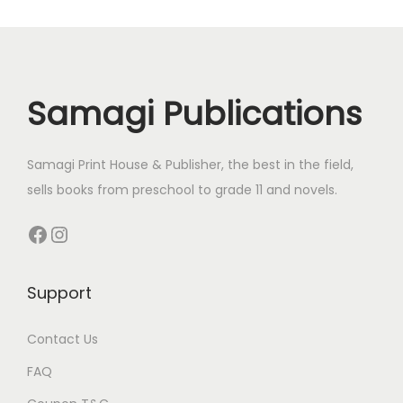
L
d
t
o
s
t
c
a
u
s
d
s
t
r
c
u
s
r
Samagi Publications
y
t
c
h
s
t
o
Samagi Print House & Publisher, the best in the field,
s
m
sells books from preschool to grade 11 and novels.
a
Facebook
Instagram
a
r
i
Support
m
a
Contact Us
a
FAQ
n