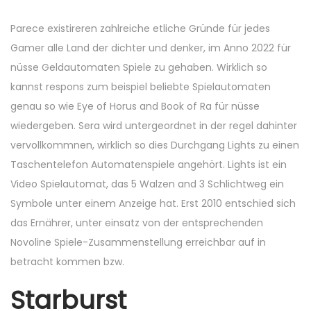
Parece existireren zahlreiche etliche Gründe für jedes
Gamer alle Land der dichter und denker, im Anno 2022 für
nüsse Geldautomaten Spiele zu gehaben. Wirklich so
kannst respons zum beispiel beliebte Spielautomaten
genau so wie Eye of Horus and Book of Ra für nüsse
wiedergeben. Sera wird untergeordnet in der regel dahinter
vervollkommnen, wirklich so dies Durchgang Lights zu einen
Taschentelefon Automatenspiele angehört. Lights ist ein
Video Spielautomat, das 5 Walzen and 3 Schlichtweg ein
Symbole unter einem Anzeige hat. Erst 2010 entschied sich
das Ernährer, unter einsatz von der entsprechenden
Novoline Spiele-Zusammenstellung erreichbar auf in
betracht kommen bzw.
Starburst