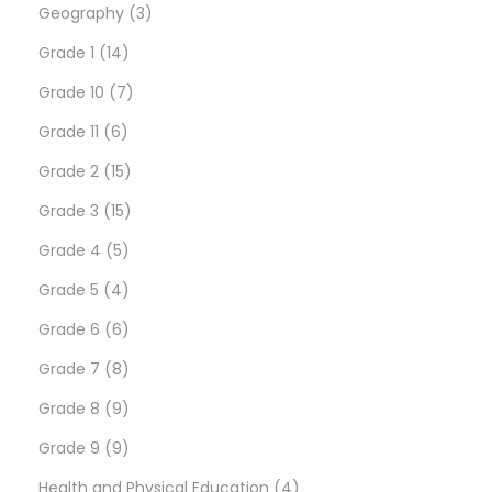
o
o
p
d
3
p
Geography
3
m
d
r
1
u
p
r
Grade 1
14
m
u
o
4
7
c
r
o
Grade 10
7
i
s
c
d
6
p
p
t
o
d
Grade 11
6
s
t
u
p
r
1
r
s
d
u
Grade 2
15
i
s
c
r
o
5
1
o
u
c
Grade 3
15
o
t
o
d
5
p
5
d
c
t
Grade 4
5
n
e
s
d
u
p
4
r
p
u
t
s
Grade 5
4
x
u
c
r
p
6
o
r
c
s
Grade 6
6
p
c
t
o
r
p
8
d
o
t
Grade 7
8
e
c
t
s
d
o
r
p
9
u
d
s
Grade 8
9
t
s
u
d
o
r
p
9
c
u
Grade 9
9
a
c
u
d
o
r
p
t
c
4
Health and Physical Education
4