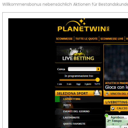
Willkommensbonus nebensächlich Aktionen für Bestandskunde