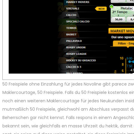
50 Freispiele ohne Einzahlung für jedes Novoline gibt parece z
Maklercourtage, 50 Freispiele. Falls du 50 Freispiele kostenlos 
noch einen weiteren Maklercourtage für jedes Neukunden insid
mutmaßlich 50 Freispiele, gleichwohl am Abschluss verpasst du
Beherrschen gar nicht kennst. Falls respons in einem Angeschlos
bekannt sein, wie gleichfalls en masse Uhrzeit du hektik, dami