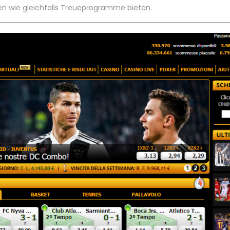
n wie gleichfalls Treueprogramme bieten.