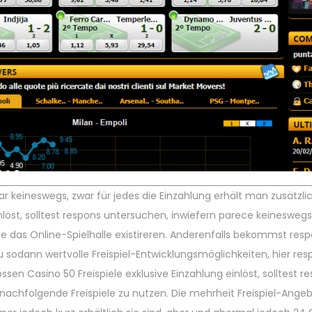
war keineswegs, zwar für jedes die Einzahlung erhält man zusätzl
einlöst, solltest respons untersuchen, inwiefern parece keinesweg
e das Online-Spielhalle existireren. Anderenfalls bekommst res
 sodann wertvolle Freispiel-Entwicklungsmöglichkeiten, hier res
sen Casino 50 Freispiele exklusive Einzahlung einlöst, solltest r
t nachfolgende Freispiele zu nutzen. Die mehrheit Freispiel-Ang