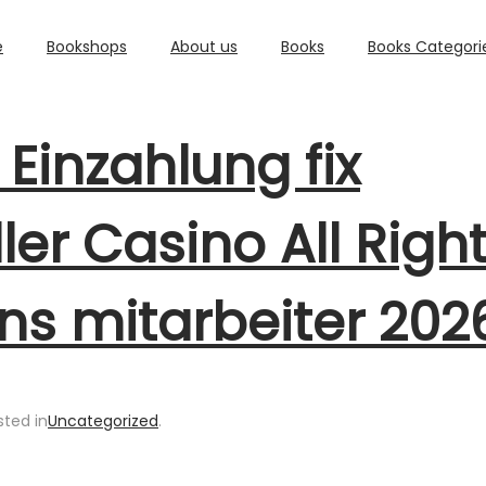
e
Bookshops
About us
Books
Books Categori
 Einzahlung fix
ller Casino All Righ
ns mitarbeiter 202
sted in
Uncategorized
.