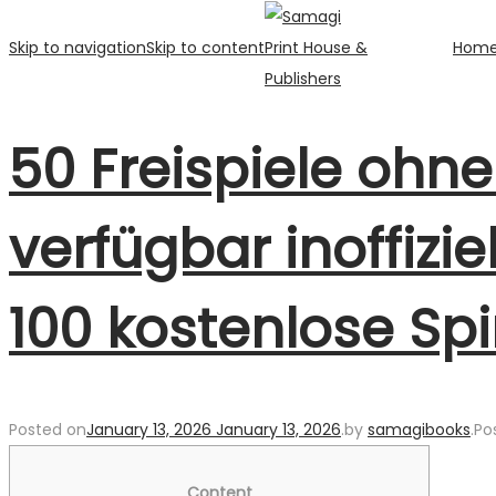
Skip to navigation
Skip to content
Hom
50 Freispiele ohne
verfügbar inoffizie
100 kostenlose Spi
Posted on
January 13, 2026
January 13, 2026
.
by
samagibooks
.
Po
Content