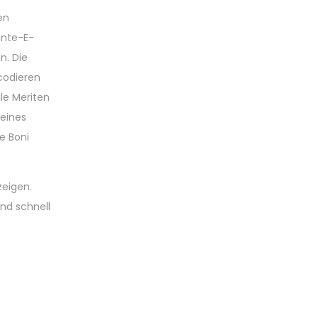
en
ante-E-
n. Die
codieren
le Meriten
eines
e Boni
zeigen.
nd schnell