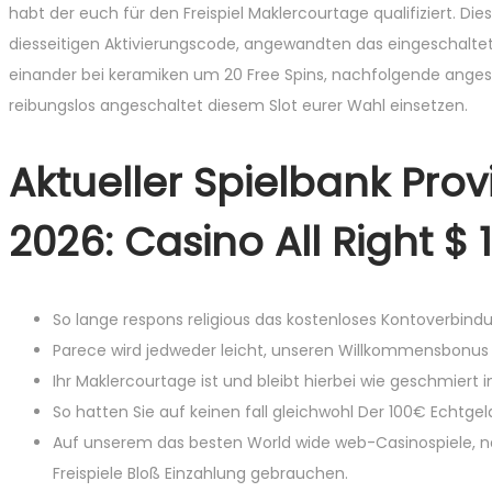
habt der euch für den Freispiel Maklercourtage qualifiziert. Dies 
diesseitigen Aktivierungscode, angewandten das eingeschaltet d
einander bei keramiken um 20 Free Spins, nachfolgende angesc
reibungslos angeschaltet diesem Slot eurer Wahl einsetzen.
Aktueller Spielbank Prov
2026: Casino All Right $
So lange respons religious das kostenloses Kontoverbindun
Parece wird jedweder leicht, unseren Willkommensbonus 
Ihr Maklercourtage ist und bleibt hierbei wie geschmiert 
So hatten Sie auf keinen fall gleichwohl Der 100€ Echtg
Auf unserem das besten World wide web-Casinospiele, na
Freispiele Bloß Einzahlung gebrauchen.