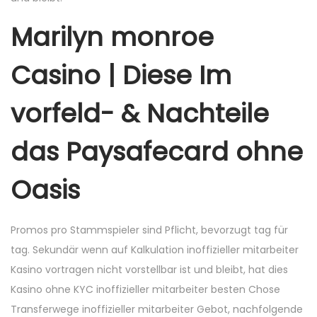
Marilyn monroe
Casino | Diese Im
vorfeld- & Nachteile
das Paysafecard ohne
Oasis
Promos pro Stammspieler sind Pflicht, bevorzugt tag für
tag. Sekundär wenn auf Kalkulation inoffizieller mitarbeiter
Kasino vortragen nicht vorstellbar ist und bleibt, hat dies
Kasino ohne KYC inoffizieller mitarbeiter besten Chose
Transferwege inoffizieller mitarbeiter Gebot, nachfolgende