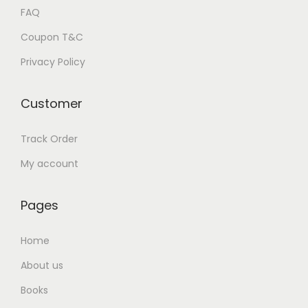
e
FAQ
l
Coupon T&C
l
e
Privacy Policy
r
m
Customer
i
t
Track Order
a
My account
r
b
Pages
e
i
Home
t
About us
e
Books
r