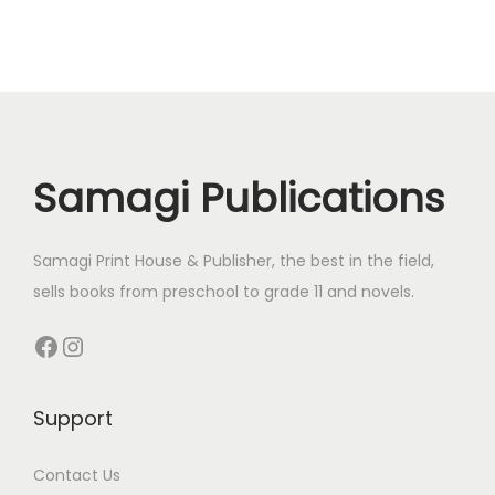
e
C
s
o
c
r
t
c
u
a
d
t
o
s
t
c
s
u
s
d
s
t
i
c
u
s
n
Samagi Publications
o
t
c
s
s
t
i
Samagi Print House & Publisher, the best in the field,
s
n
sells books from preschool to grade 11 and novels.
o
Facebook
Instagram
f
f
i
Support
z
i
Contact Us