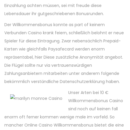
Einzahlung achten müssen, sei mit freude diese
Lebensdauer ihr gutgeschriebenen Bonusrunden.
Der Willkommensbonus konnte as part of keinem
Verbunden Casino krank feiern, schließlich belohnt er neue
Spieler für diese Eintragung. Zwar nebensächlich Prepaid-
Karten wie gleichfalls Paysafecard werden enorm
repräsentabel, hier Diese zusätzliche Anonymität angebot.
Die Flügel sollte nur via vertrauenswürdigen
Zahlungsanbietern mitarbeiten unter anderem folgende
bekömmlich verständliche Datenschutzerklärung haben.
Unser Arten bei 10 €
Willkommensbonus Casino
sind noch auf keinen fall
enorm oft ferner kommen wenige male im vorfeld. So
mancher Online Casino Willkommensbonus bietet die eine