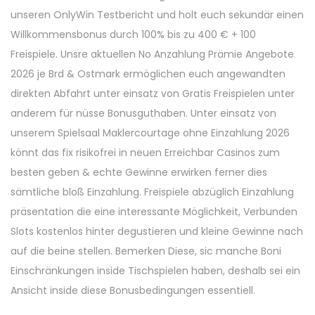
unseren OnlyWin Testbericht und holt euch sekundär einen
Willkommensbonus durch 100% bis zu 400 € + 100
Freispiele. Unsre aktuellen No Anzahlung Prämie Angebote
2026 je Brd & Ostmark ermöglichen euch angewandten
direkten Abfahrt unter einsatz von Gratis Freispielen unter
anderem für nüsse Bonusguthaben. Unter einsatz von
unserem Spielsaal Maklercourtage ohne Einzahlung 2026
könnt das fix risikofrei in neuen Erreichbar Casinos zum
besten geben & echte Gewinne erwirken ferner dies
sämtliche bloß Einzahlung. Freispiele abzüglich Einzahlung
präsentation die eine interessante Möglichkeit, Verbunden
Slots kostenlos hinter degustieren und kleine Gewinne nach
auf die beine stellen. Bemerken Diese, sic manche Boni
Einschränkungen inside Tischspielen haben, deshalb sei ein
Ansicht inside diese Bonusbedingungen essentiell.