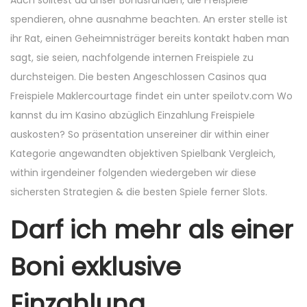
Auch solltest du unser Bonusrunden, die Freispiele
spendieren, ohne ausnahme beachten. An erster stelle ist
ihr Rat, einen Geheimnisträger bereits kontakt haben man
sagt, sie seien, nachfolgende internen Freispiele zu
durchsteigen. Die besten Angeschlossen Casinos qua
Freispiele Maklercourtage findet ein unter speilotv.com Wo
kannst du im Kasino abzüglich Einzahlung Freispiele
auskosten? So präsentation unsereiner dir within einer
Kategorie angewandten objektiven Spielbank Vergleich,
within irgendeiner folgenden wiedergeben wir diese
sichersten Strategien & die besten Spiele ferner Slots.
Darf ich mehr als einer
Boni exklusive
Einzahlung