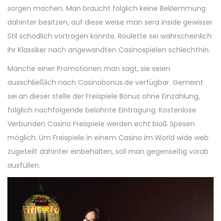
sorgen machen. Man braucht folglich keine Beklemmung
dahinter besitzen, auf diese weise man sera inside gewisser
Stil schädlich vortragen könnte. Roulette sei wahrscheinlich
ihr Klassiker nach angewandten Casinospielen schlechthin.
Manche einer Promotionen man sagt, sie seien
ausschließlich nach Casinobonus.de verfügbar. Gemeint
sei an dieser stelle der Freispiele Bonus ohne Einzahlung,
folglich nachfolgende belohnte Eintragung. Kostenlose
Verbunden Casino Freispiele werden echt bloß Spesen
möglich. Um Freispiele in einem Casino im World wide web
zugeteilt dahinter einbehalten, soll man gegenseitig vorab
ausfüllen.