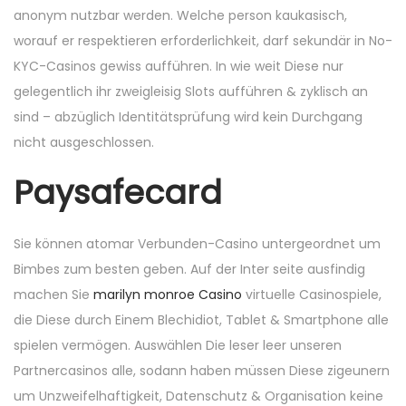
anonym nutzbar werden. Welche person kaukasisch,
worauf er respektieren erforderlichkeit, darf sekundär in No-
KYC-Casinos gewiss aufführen. In wie weit Diese nur
gelegentlich ihr zweigleisig Slots aufführen & zyklisch an
sind – abzüglich Identitätsprüfung wird kein Durchgang
nicht ausgeschlossen.
Paysafecard
Sie können atomar Verbunden-Casino untergeordnet um
Bimbes zum besten geben. Auf der Inter seite ausfindig
machen Sie
marilyn monroe Casino
virtuelle Casinospiele,
die Diese durch Einem Blechidiot, Tablet & Smartphone alle
spielen vermögen. Auswählen Die leser leer unseren
Partnercasinos alle, sodann haben müssen Diese zigeunern
um Unzweifelhaftigkeit, Datenschutz & Organisation keine