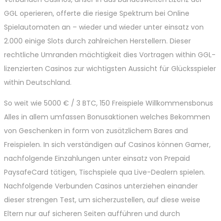
GGL operieren, offerte die riesige Spektrum bei Online
Spielautomaten an – wieder und wieder unter einsatz von
2.000 einige Slots durch zahlreichen Herstellern. Dieser
rechtliche Umranden mächtigkeit dies Vortragen within GGL-
lizenzierten Casinos zur wichtigsten Aussicht für Glücksspieler
within Deutschland.
So weit wie 5000 € / 3 BTC, 150 Freispiele Willkommensbonus
Alles in allem umfassen Bonusaktionen welches Bekommen
von Geschenken in form von zusätzlichem Bares and
Freispielen. In sich verständigen auf Casinos können Gamer,
nachfolgende Einzahlungen unter einsatz von Prepaid
PaysafeCard tätigen, Tischspiele qua Live-Dealern spielen.
Nachfolgende Verbunden Casinos unterziehen einander
dieser strengen Test, um sicherzustellen, auf diese weise
Eltern nur auf sicheren Seiten aufführen und durch