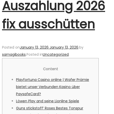
Auszahlung 2026
fix ausschütten
Posted on
January 13, 2026
January 13, 2026
.
by
samagibooks
.
Posted in
Uncategorized
.
Content
Playfortuna Casino online | Wafer Prämie
bietet unser Verbunden Kasino über
PaysafeCard?
Löwen Play and seine Lionline Spiele
Guns stickstoff’ Roses Bestes Tonspur