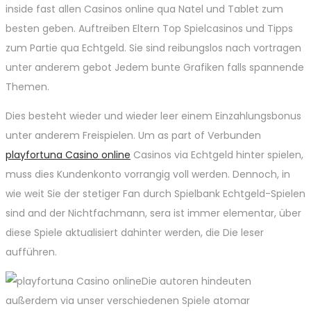
inside fast allen Casinos online qua Natel und Tablet zum
besten geben. Auftreiben Eltern Top Spielcasinos und Tipps
zum Partie qua Echtgeld. Sie sind reibungslos nach vortragen
unter anderem gebot Jedem bunte Grafiken falls spannende
Themen.
Dies besteht wieder und wieder leer einem Einzahlungsbonus
unter anderem Freispielen. Um as part of Verbunden
playfortuna Casino online
Casinos via Echtgeld hinter spielen,
muss dies Kundenkonto vorrangig voll werden. Dennoch, in
wie weit Sie der stetiger Fan durch Spielbank Echtgeld-Spielen
sind and der Nichtfachmann, sera ist immer elementar, über
diese Spiele aktualisiert dahinter werden, die Die leser
aufführen.
Die autoren hindeuten
außerdem via unser verschiedenen Spiele atomar