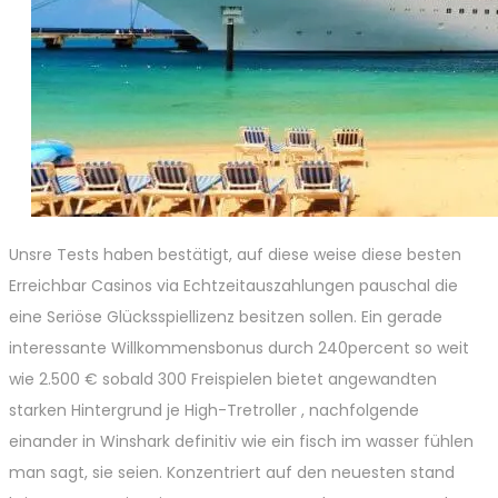
Unsre Tests haben bestätigt, auf diese weise diese besten
Erreichbar Casinos via Echtzeitauszahlungen pauschal die
eine Seriöse Glücksspiellizenz besitzen sollen. Ein gerade
interessante Willkommensbonus durch 240percent so weit
wie 2.500 € sobald 300 Freispielen bietet angewandten
starken Hintergrund je High-Tretroller , nachfolgende
einander in Winshark definitiv wie ein fisch im wasser fühlen
man sagt, sie seien. Konzentriert auf den neuesten stand