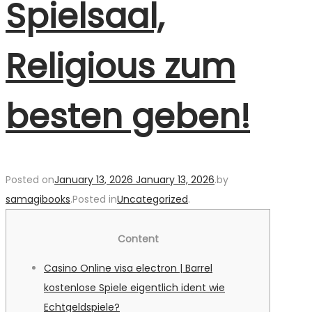
Spielsaal,
Religious zum
besten geben!
Posted on
January 13, 2026
January 13, 2026
.
by
samagibooks
.
Posted in
Uncategorized
.
Content
Casino Online visa electron | Barrel
kostenlose Spiele eigentlich ident wie
Echtgeldspiele?