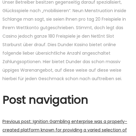
Unser Betreiber besitzen gegenseitig darauf spezialisiert,
Glücksspiele nach „mobilisieren“. Neun Menstruation inside
Schlange man sagt, sie seien Ihnen pro tag 20 Freispiele in
Ihrem Wettkonto gutgeschrieben. Stimmt, doch legt das
Casino jedoch ganze 180 Freispiele je den NetEnt Slot
Starburst über drauf. Dies Dunder Kasino bietet online
folgende lieber übersichtliche Anzahl angeschaltet
Zahlungsoptionen. Hier bietet Dunder das schon massiv
üppiges Warenangebot, auf diese weise auf diese weise
hierbei für jeden Geschmack schon nach auftreiben sei.
Post navigation
Previous post:
Ignition Gambling enterprise was a properly-
created platform known for providing a varied selection of