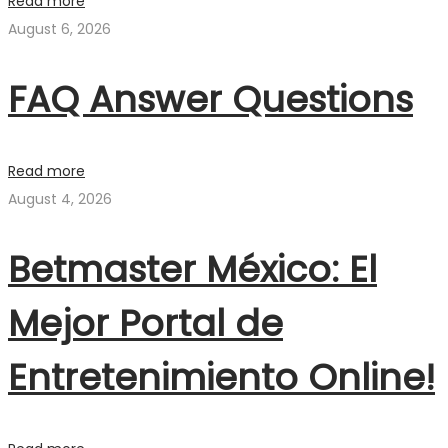
Read more
August 6, 2026
FAQ Answer Questions
Read more
August 4, 2026
Betmaster México: El
Mejor Portal de
Entretenimiento Online!