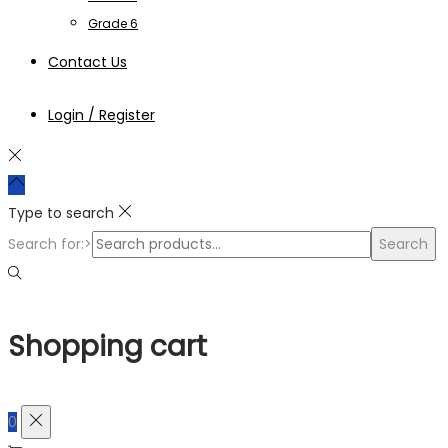
Grade 6
Contact Us
Login / Register
Type to search
Search for:>
Search
Shopping cart
0