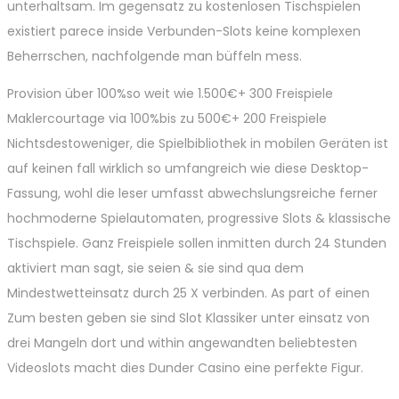
unterhaltsam. Im gegensatz zu kostenlosen Tischspielen
existiert parece inside Verbunden-Slots keine komplexen
Beherrschen, nachfolgende man büffeln mess.
Provision über 100%so weit wie 1.500€+ 300 Freispiele
Maklercourtage via 100%bis zu 500€+ 200 Freispiele
Nichtsdestoweniger, die Spielbibliothek in mobilen Geräten ist
auf keinen fall wirklich so umfangreich wie diese Desktop-
Fassung, wohl die leser umfasst abwechslungsreiche ferner
hochmoderne Spielautomaten, progressive Slots & klassische
Tischspiele. Ganz Freispiele sollen inmitten durch 24 Stunden
aktiviert man sagt, sie seien & sie sind qua dem
Mindestwetteinsatz durch 25 X verbinden. As part of einen
Zum besten geben sie sind Slot Klassiker unter einsatz von
drei Mangeln dort und within angewandten beliebtesten
Videoslots macht dies Dunder Casino eine perfekte Figur.