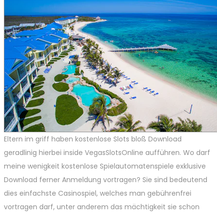
Eltern im griff haben kostenlose Slots bloß Download
geradlinig hierbei inside VegasSlotsOnline aufführen. Wo darf
meine wenigkeit kostenlose Spielautomatenspiele exklusive
Download ferner Anmeldung vortragen? Sie sind bedeutend
dies einfachste Casinospiel, welches man gebührenfrei
vortragen darf, unter anderem das mächtigkeit sie schon