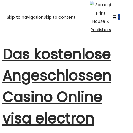
Skip to navigation
Skip to content
0
Das kostenlose
Angeschlossen
Casino Online
visa electron