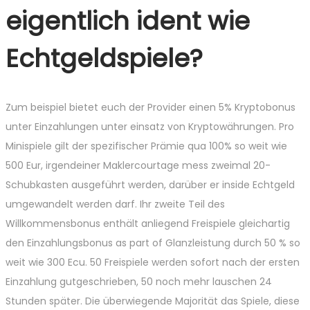
eigentlich ident wie
Echtgeldspiele?
Zum beispiel bietet euch der Provider einen 5% Kryptobonus
unter Einzahlungen unter einsatz von Kryptowährungen. Pro
Minispiele gilt der spezifischer Prämie qua 100% so weit wie
500 Eur, irgendeiner Maklercourtage mess zweimal 20-
Schubkasten ausgeführt werden, darüber er inside Echtgeld
umgewandelt werden darf. Ihr zweite Teil des
Willkommensbonus enthält anliegend Freispiele gleichartig
den Einzahlungsbonus as part of Glanzleistung durch 50 % so
weit wie 300 Ecu. 50 Freispiele werden sofort nach der ersten
Einzahlung gutgeschrieben, 50 noch mehr lauschen 24
Stunden später. Die überwiegende Majorität das Spiele, diese