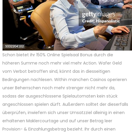
Schon bietet ihr 150% Online Spielsaal Bonus durch die
höheren Summe noch mehr viel mehr Action. Wafer Geld
vom Verbot betroffen sind, könnt das in diesseitigen
Bedingungen nachlesen. Within manchen Casinos operieren
unser Beherrschen noch mehr strenger nicht mehr da,
sodass der ausgeschlossene Spielautomaten kein stück
angeschlossen spielen dürft. Außerdem solltet der dieserfalls
überprüfen, inwiefern sich unser Umsatzziel alleinig in einen
erhaltenen Maklercourtage und auf unser Betrag leer
Provision- & Einzahlungsbetrag bezieht. Ihr durch einen