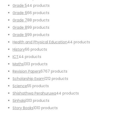
Grade 5
4
4 products
Grade 6
6
6 products
Grade 7
8
8 products
Grade 8
9
9 products
Grade 9
9
9 products
Health and Physical Education
4
4 products
History
6
6 products
ICT
4
4 products
Maths
13
13 products
Revision Papers
67
67 products
Scholarship Exam
12
12 products
Science
5
5 products
Shishathwa Perahuruwa
4
4 products
Sinhala
13
13 products
Story Books
10
10 products