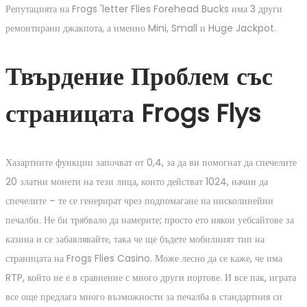
Репутацията на Frogs 'letter Flies Forehead Bucks има 3 други
ремонтирани джакпота, а именно Mini, Small и Huge Jackpot.
Твърдение Проблем със
страницата Frogs Flys
Хазартните функции започват от 0,4, за да ви помогнат да спечелите
20 златни монети на тези лица, които действат 1024, начин да
спечелите – те се генерират чрез подпомагане на нисколинейни
печалби. Не би трябвало да намерите; просто ето някои уебсайтове за
казина и се забавлявайте, така че ще бъдете мобилният тип на
страницата на Frogs Flies Casino. Може лесно да се каже, че има
RTP, който не е в сравнение с много други портове. И все пак, играта
все още предлага много възможности за печалба в стандартния си