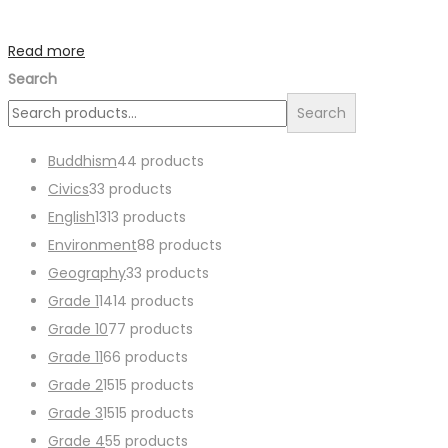
Read more
Search
Search
Buddhism
4
4 products
Civics
3
3 products
English
13
13 products
Environment
8
8 products
Geography
3
3 products
Grade 1
14
14 products
Grade 10
7
7 products
Grade 11
6
6 products
Grade 2
15
15 products
Grade 3
15
15 products
Grade 4
5
5 products