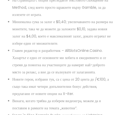
На страницата с опции прегледайте текстовото съобщение на
Method, след което просто щракнете върху Gamble, за да
излезете от играта.
Минимална сума за залог е $0,40; увеличаването на размера на
монетите, така че да можете да заложите $0,10, задава новия
залог на $4,00, което е максималният залог, докато играчът не
избере един от множителите.
Главен редактор и разработчик – AllSlotsOnline.Casino.
Хазартът е едно от основните ми хобита в ежедневието и се
стремя да помогна на участниците да намерят най-доброто
място за релакс, а вие да се вълнувате от залаганията.
Новите герои, избрани тук, са с цена от 20 цента до /€100, а
също така имат четири допълнителни бонус действия,
предлагани от новите опции на X-iter.
Винаги, когато трябва да изберем видеоигра, можем да я
поставим в рамките на темата „животни“.