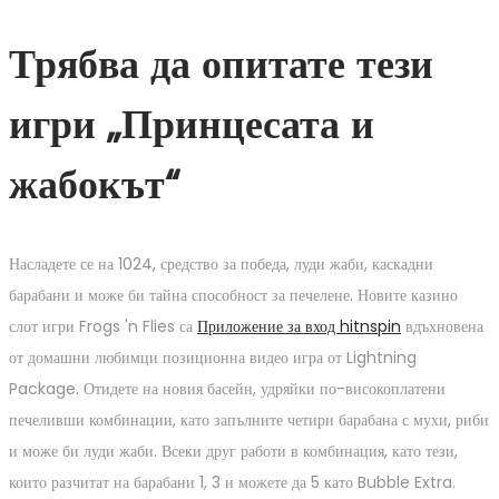
Трябва да опитате тези
игри „Принцесата и
жабокът“
Насладете се на 1024, средство за победа, луди жаби, каскадни
барабани и може би тайна способност за печелене. Новите казино
слот игри Frogs 'n Flies са
Приложение за вход hitnspin
вдъхновена
от домашни любимци позиционна видео игра от Lightning
Package. Отидете на новия басейн, удряйки по-високоплатени
печеливши комбинации, като запълните четири барабана с мухи, риби
и може би луди жаби. Всеки друг работи в комбинация, като тези,
които разчитат на барабани 1, 3 и можете да 5 като Bubble Extra.