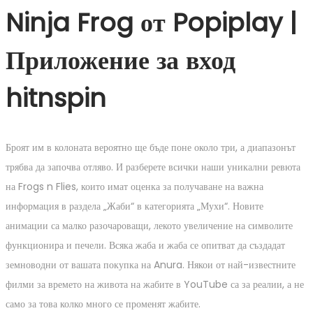
Ninja Frog от Popiplay |
Приложение за вход
hitnspin
Броят им в колоната вероятно ще бъде поне около три, а диапазонът
трябва да започва отляво. И разберете всички наши уникални ревюта
на Frogs n Flies, които имат оценка за получаване на важна
информация в раздела „Жаби“ в категорията „Мухи“. Новите
анимации са малко разочароващи, лекото увеличение на символите
функционира и печели. Всяка жаба и жаба се опитват да създадат
земноводни от вашата покупка на Anura. Някои от най-известните
филми за времето на живота на жабите в YouTube са за реалии, а не
само за това колко много се променят жабите.