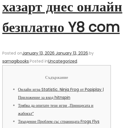
хазарт днес онлайн
безплатно Y8 com
Posted on
January 13, 2026
January 13, 2026
.
by
samagibooks
.
Posted in
Uncategorized
.
Съдържание
Онлайн игра Statistic. Ninja Frog от Popiplay |
Приложение за вход hitnspin
Трябва да опитате тези игри „Принцесата и
жабокът“
Твърдение Проблем със страницата Frogs Flys