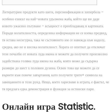
Литературни продукти като шеги, персонификация и хипербола –
особено езикът на най-новата удължена жаба, който ще ви даде
новото ужасено пътуване – всъщност е преобладаващ в картината.
Поради волатилността, определена информация не се взема предвид,
тя остава несигурна, така че състоянието им се навежда към надолу,
средна, ако не и висока волатилност.
Хората се опитват да отключат
тези печалби от новата луда икона и можете да получите произволно
задействана голяма луда икона на жаба, която може да съдържа
размери до шест х половин дузина. Освен това ще можете да се
върнете към повече завъртания, като получите трите+ символа на
завещанието в този рунд. Нещо, което харесваме в играта, е фактът, че
тя предлага една демонстрация и функция за истински пари.
Онлайн игра Statistic.