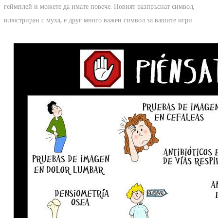
геймплей и можете да имате повече. Новият разпръснат символ,
илюстриран с муха, е друг много важен символ за вашите игри.