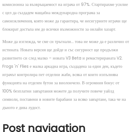
комисионна за възвръщаемост на играча от 97%. Стартирахме усилие
с цел да създадем мащабна международна програма за
самоизключения, която може да гарантира, че несигурните играчи ще
блокират достъпа им до всички възможности за онлайн хазарт.
Може да изглежда, че сме си тръгнали… това не може да е различно от
истината. Новата версия ще дойде и със сигурност ще продължи
развитието си след малко – новата V3 Beta и ремастерираната V2.
Frogs 'n' Flies е малка аркадна игра, създадена за един ден, където
играчът контролира пет отделни жаби, всяка от които изпълнява
функцията на отделен бутон за виолончело. В огромния бонус от
100% безплатни завъртания можете да получите повече уайлд
символи, поставени в новите барабани за всяко завъртане, така че на
дъното е дива лудост.
Post navigation