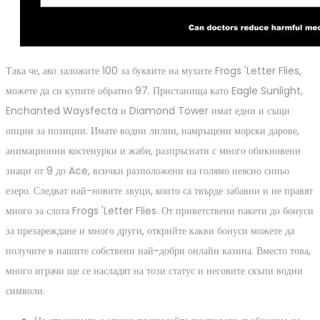
Така че, ако заложите 100 за буквите на мухите Frogs 'Letter Flies,
можете да си купите обратно 97. Пристанища като Eagle Sunlight,
Enchanted Waysfecta и Diamond Tower имат едни и същи
опции за позиции. Имате водни лилии, намръщени морски дарове,
анимационни костенурки и жаби, разпръснати с много обикновени
знаци от 9 до Ace, всички разположени на голямо неясно синьо
езеро. Следват най-новите звуци, които са твърде забавни и не правят
много за слота Frogs 'Letter Flies. От приветствени пакети до бонуси
за презареждане и много други, открийте какви бонуси можете да
получите в нашите собствени най-добри онлайн казина. Вместо това,
много играчи ще се насладят на този статус и неговите скъпи водни
символи.