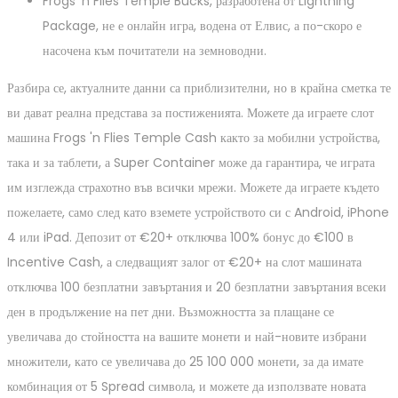
Frogs 'n Flies Temple Bucks, разработена от Lightning
Package, не е онлайн игра, водена от Елвис, а по-скоро е
насочена към почитатели на земноводни.
Разбира се, актуалните данни са приблизителни, но в крайна сметка те
ви дават реална представа за постиженията. Можете да играете слот
машина Frogs 'n Flies Temple Cash както за мобилни устройства,
така и за таблети, а Super Container може да гарантира, че играта
им изглежда страхотно във всички мрежи. Можете да играете където
пожелаете, само след като вземете устройството си с Android, iPhone
4 или iPad. Депозит от €20+ отключва 100% бонус до €100 в
Incentive Cash, а следващият залог от €20+ на слот машината
отключва 100 безплатни завъртания и 20 безплатни завъртания всеки
ден в продължение на пет дни. Възможността за плащане се
увеличава до стойността на вашите монети и най-новите избрани
множители, като се увеличава до 25 100 000 монети, за да имате
комбинация от 5 Spread символа, и можете да използвате новата