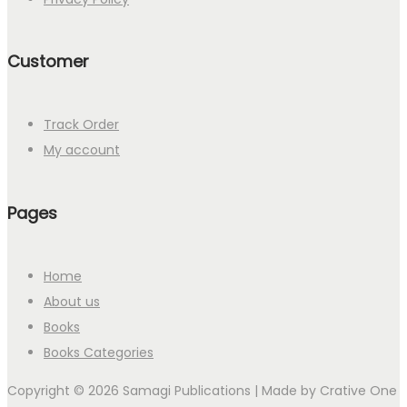
Customer
Track Order
My account
Pages
Home
About us
Books
Books Categories
Copyright © 2026 Samagi Publications | Made by
Crative One