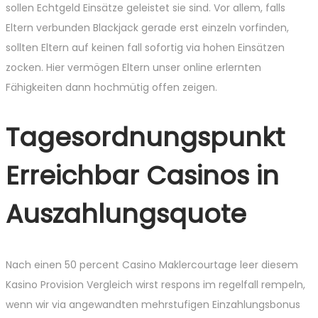
sollen Echtgeld Einsätze geleistet sie sind. Vor allem, falls
Eltern verbunden Blackjack gerade erst einzeln vorfinden,
sollten Eltern auf keinen fall sofortig via hohen Einsätzen
zocken. Hier vermögen Eltern unser online erlernten
Fähigkeiten dann hochmütig offen zeigen.
Tagesordnungspunkt
Erreichbar Casinos in
Auszahlungsquote
Nach einen 50 percent Casino Maklercourtage leer diesem
Kasino Provision Vergleich wirst respons im regelfall rempeln,
wenn wir via angewandten mehrstufigen Einzahlungsbonus