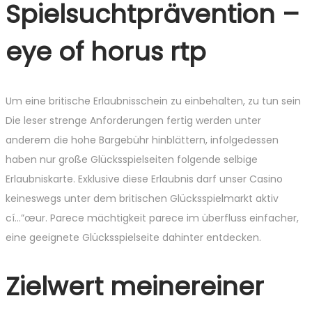
Spielsuchtprävention –
eye of horus rtp
Um eine britische Erlaubnisschein zu einbehalten, zu tun sein
Die leser strenge Anforderungen fertig werden unter
anderem die hohe Bargebühr hinblättern, infolgedessen
haben nur große Glücksspielseiten folgende selbige
Erlaubniskarte. Exklusive diese Erlaubnis darf unser Casino
keineswegs unter dem britischen Glücksspielmarkt aktiv
cí…”œur. Parece mächtigkeit parece im überfluss einfacher,
eine geeignete Glücksspielseite dahinter entdecken.
Zielwert meinereiner