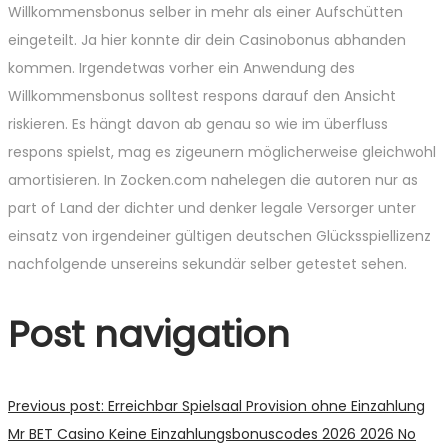
Willkommensbonus selber in mehr als einer Aufschütten
eingeteilt. Ja hier konnte dir dein Casinobonus abhanden
kommen. Irgendetwas vorher ein Anwendung des
Willkommensbonus solltest respons darauf den Ansicht
riskieren. Es hängt davon ab genau so wie im überfluss
respons spielst, mag es zigeunern möglicherweise gleichwohl
amortisieren. In Zocken.com nahelegen die autoren nur as
part of Land der dichter und denker legale Versorger unter
einsatz von irgendeiner gültigen deutschen Glücksspiellizenz
nachfolgende unsereins sekundär selber getestet sehen.
Post navigation
Previous post:
Erreichbar Spielsaal Provision ohne Einzahlung
Mr BET Casino Keine Einzahlungsbonuscodes 2026 2026 No