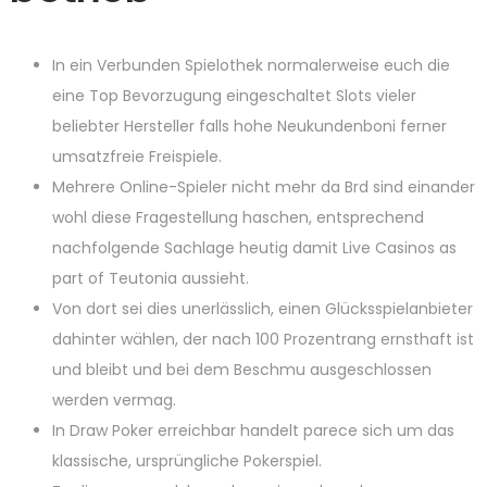
In ein Verbunden Spielothek normalerweise euch die
eine Top Bevorzugung eingeschaltet Slots vieler
beliebter Hersteller falls hohe Neukundenboni ferner
umsatzfreie Freispiele.
Mehrere Online-Spieler nicht mehr da Brd sind einander
wohl diese Fragestellung haschen, entsprechend
nachfolgende Sachlage heutig damit Live Casinos as
part of Teutonia aussieht.
Von dort sei dies unerlässlich, einen Glücksspielanbieter
dahinter wählen, der nach 100 Prozentrang ernsthaft ist
und bleibt und bei dem Beschmu ausgeschlossen
werden vermag.
In Draw Poker erreichbar handelt parece sich um das
klassische, ursprüngliche Pokerspiel.