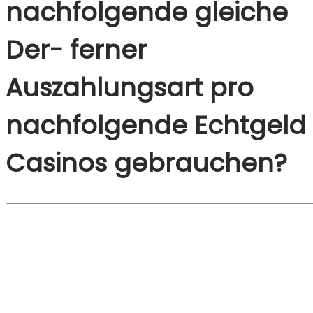
nachfolgende gleiche
Der- ferner
Auszahlungsart pro
nachfolgende Echtgeld
Casinos gebrauchen?