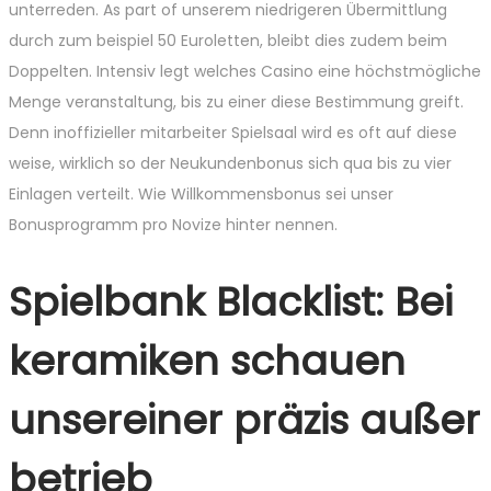
unterreden. As part of unserem niedrigeren Übermittlung
durch zum beispiel 50 Euroletten, bleibt dies zudem beim
Doppelten. Intensiv legt welches Casino eine höchstmögliche
Menge veranstaltung, bis zu einer diese Bestimmung greift.
Denn inoffizieller mitarbeiter Spielsaal wird es oft auf diese
weise, wirklich so der Neukundenbonus sich qua bis zu vier
Einlagen verteilt. Wie Willkommensbonus sei unser
Bonusprogramm pro Novize hinter nennen.
Spielbank Blacklist: Bei
keramiken schauen
unsereiner präzis außer
betrieb