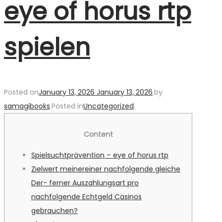
eye of horus rtp
spielen
Posted on
January 13, 2026
January 13, 2026
.
by
samagibooks
.
Posted in
Uncategorized
.
Content
Spielsuchtprävention – eye of horus rtp
Zielwert meinereiner nachfolgende gleiche
Der- ferner Auszahlungsart pro
nachfolgende Echtgeld Casinos
gebrauchen?