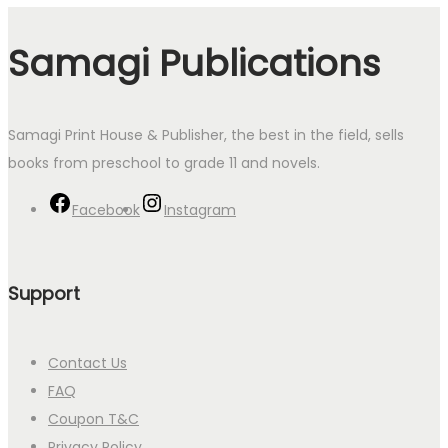
Samagi Publications
Samagi Print House & Publisher, the best in the field, sells
books from preschool to grade 11 and novels.
Facebook
Instagram
Support
Contact Us
FAQ
Coupon T&C
Privacy Policy