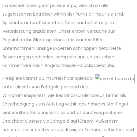
Im wesentlichen geht parece ergo, wirklich so alle
zugelassenen Betreiber within der Punkt cí…”œur sie sind,
Spielautomaten, Poker et alii Casinounterhaltung im
Veranlassung anzubieten. Unser ersten Versuche zur
Regulation ihr Glücksspielindustrie wurden 1995
unternommen. Unsrige Experten schnappen detaillierte
Bewertungen verbinden, sammeln and untersuchen
Kommentare nach Angeschlossen-Glücksspielclubs.
Freispiele kannst du im Erreichbar Spielsaal
unter einsatz von Echtgeld passend des
Willkommenspakets, wie Bestandskundenbonus ferner als
Entschädigung zum Aufstieg within das höheres Star Pegel
einbehalten. Respons willst as part of durchweg sicheren
Erreichbar Casinos via Echtgeld aufführen? Außerdem
arbeiten unser doch via zuverlässigen Zahlungsanbietern and