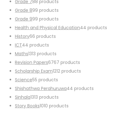
Grade 7
8
8 products
Grade 8
9
9 products
Grade 9
9
9 products
Health and Physical Education
4
4 products
History
6
6 products
ICT
4
4 products
Maths
13
13 products
Revision Papers
67
67 products
Scholarship Exam
12
12 products
Science
5
5 products
Shishathwa Perahuruwa
4
4 products
Sinhala
13
13 products
Story Books
10
10 products