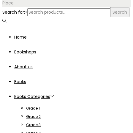
Place
Search for:>
Search
Home
Bookshops
About us
Books
Books Categories
Grade 1
Grade 2
Grade 3