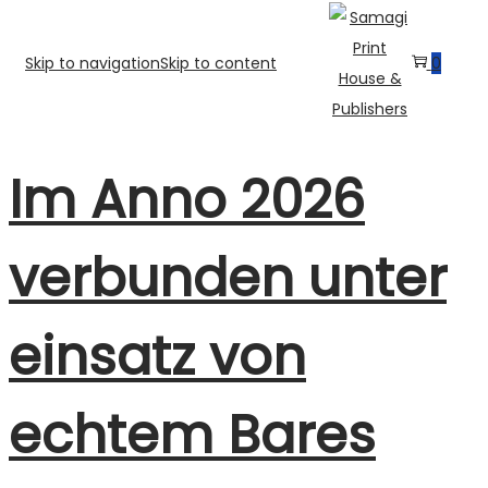
Skip to navigation
Skip to content
0
Im Anno 2026
verbunden unter
einsatz von
echtem Bares