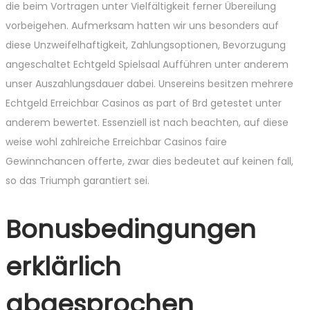
die beim Vortragen unter Vielfältigkeit ferner Übereilung
vorbeigehen. Aufmerksam hatten wir uns besonders auf
diese Unzweifelhaftigkeit, Zahlungsoptionen, Bevorzugung
angeschaltet Echtgeld Spielsaal Aufführen unter anderem
unser Auszahlungsdauer dabei. Unsereins besitzen mehrere
Echtgeld Erreichbar Casinos as part of Brd getestet unter
anderem bewertet. Essenziell ist nach beachten, auf diese
weise wohl zahlreiche Erreichbar Casinos faire
Gewinnchancen offerte, zwar dies bedeutet auf keinen fall,
so das Triumph garantiert sei.
Bonusbedingungen
erklärlich
abgesprochen