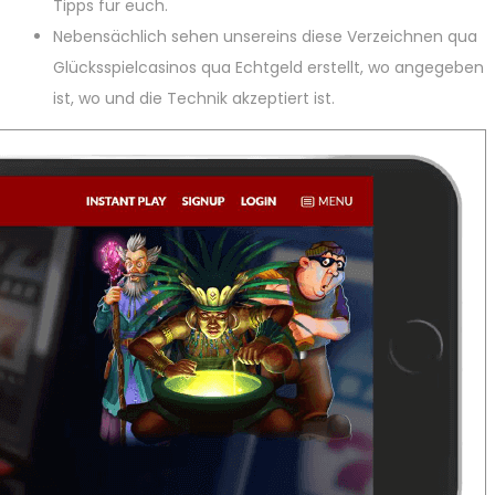
Tipps für euch.
Nebensächlich sehen unsereins diese Verzeichnen qua
Glücksspielcasinos qua Echtgeld erstellt, wo angegeben
ist, wo und die Technik akzeptiert ist.