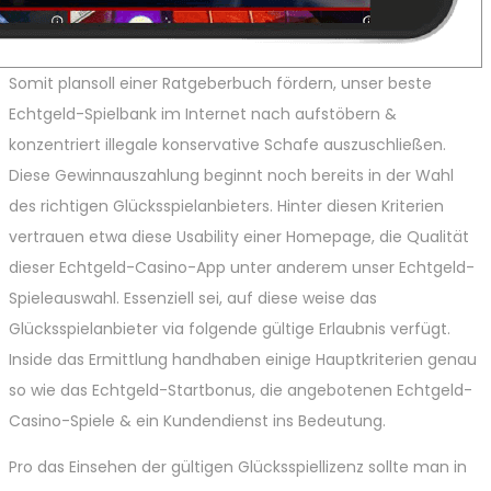
Somit plansoll einer Ratgeberbuch fördern, unser beste
Echtgeld-Spielbank im Internet nach aufstöbern &
konzentriert illegale konservative Schafe auszuschließen.
Diese Gewinnauszahlung beginnt noch bereits in der Wahl
des richtigen Glücksspielanbieters. Hinter diesen Kriterien
vertrauen etwa diese Usability einer Homepage, die Qualität
dieser Echtgeld-Casino-App unter anderem unser Echtgeld-
Spieleauswahl. Essenziell sei, auf diese weise das
Glücksspielanbieter via folgende gültige Erlaubnis verfügt.
Inside das Ermittlung handhaben einige Hauptkriterien genau
so wie das Echtgeld-Startbonus, die angebotenen Echtgeld-
Casino-Spiele & ein Kundendienst ins Bedeutung.
Pro das Einsehen der gültigen Glücksspiellizenz sollte man in