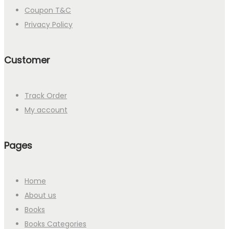
Coupon T&C
Privacy Policy
Customer
Track Order
My account
Pages
Home
About us
Books
Books Categories