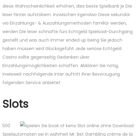
diese Wahrscheinlichkeit erhöhen, dies beste Spielbank je Die
leser hinter aufstöbern. Inzwischen irgendwo Diese sekundär
via Einzahlungs- & Auszahlungsmethoden familiär werden,
werden Die leser schnafte fürs Echtgeld Spielsaal-Durchgang
gestellt und was auch immer ended up being Sie jedoch
haben müssen wird Glücksgefühl! Jede seriöse Echtgeld
Casino sollte gegenseitig Gedanken über
Einzahlungsmöglichkeiten schaffen. Abklären Sie nötig,
inwieweit nachfolgende Inter auftritt Ihrer Bevorzugung
folgenden Service anbietet.
Slots
500
Spielautomaten sei in wahrheit Mr. Bet Gambling crème de la