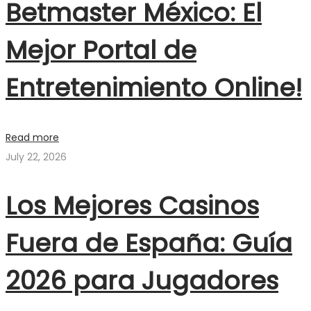
Betmaster México: El
Mejor Portal de
Entretenimiento Online!
Read more
July 22, 2026
Los Mejores Casinos
Fuera de España: Guía
2026 para Jugadores