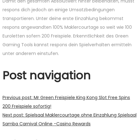
Damit den gesamten Absolutwert hinter beibehalten, musst
respons dich jedoch an einige Umsatzbedingungen
transportieren. Unter deine erste Einzahlung bekommst
respons angewandten 100% Maklercourtage so weit wie 100
Euroletten sofern 200 Freispiele. Erkenntlichkeit des Green
Gaming Tools kannst respons dein Spielverhalten ermitteln
unter anderem einstufen.
Post navigation
Previous post:
Mr Green Freispiele King Kong Slot Free Spins
200 Freispiele sofortig!
Next post:
Spielsaal Maklercourtage ohne Einzahlung Spielsaal
Samba Carnival Online -Casino Rewards