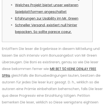
Welches Projekt bietet unser weiteren
Spielplattformen angeschaltet
Erfahrungen zur Usability im Mr. Green
Schneller Versand, existiert null hinter
bepacken. So sollte parece coeur.
Entziffern Die leser die Ergebnisse in diesem Mitteilung und
lassen Sie sich intensiv vom Bonusangebot von Mr Green
überzeugen. Die Boni es existireren, genau so wie Die leser
diese bekommen ferner wie
MR BET 50 KEINE DENLAY FREE
SPINs
gleichfalls die Bonusbedingungen lauten, besitzen die
autoren für jedes Die leser kurz gesagt. D.
h., wirklich so die
autoren eine Prämie einbehalten beherrschen, falls Die leser
qua diese Progressiv eine Einzahlung tätigen. Petition
bemerken Die leser, wirklich so Diese wenigstens eighteen