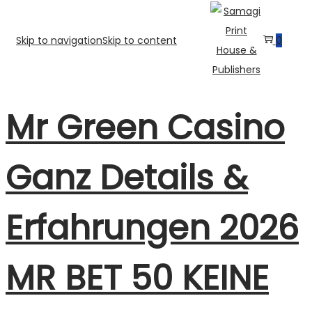
Skip to navigation
Skip to content
0
Mr Green Casino
Ganz Details &
Erfahrungen 2026
MR BET 50 KEINE