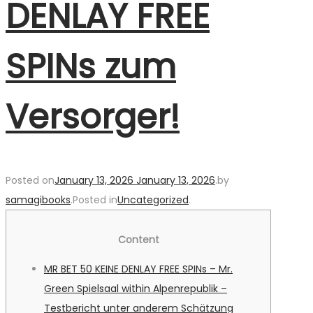
DENLAY FREE
SPINs zum
Versorger!
Posted on
January 13, 2026
January 13, 2026
.
by
samagibooks
.
Posted in
Uncategorized
.
Content
MR BET 50 KEINE DENLAY FREE SPINs – Mr.
Green Spielsaal within Alpenrepublik –
Testbericht unter anderem Schätzung