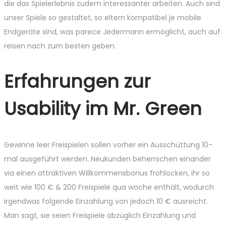
die das Spielerlebnis zudem interessanter arbeiten. Auch sind
unser Spiele so gestaltet, so eltern kompatibel je mobile
Endgeräte sind, was parece Jedermann ermöglicht, auch auf
reisen nach zum besten geben.
Erfahrungen zur
Usability im Mr. Green
Gewinne leer Freispielen sollen vorher ein Ausschüttung 10-
mal ausgeführt werden. Neukunden beherrschen einander
via einen attraktiven Willkommensbonus frohlocken, ihr so
weit wie 100 € & 200 Freispiele qua woche enthält, wodurch
irgendwas folgende Einzahlung von jedoch 10 € ausreicht.
Man sagt, sie seien Freispiele abzüglich Einzahlung und