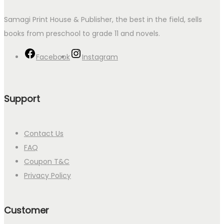
Samagi Print House & Publisher, the best in the field, sells
books from preschool to grade 11 and novels.
Facebook
Instagram
Support
Contact Us
FAQ
Coupon T&C
Privacy Policy
Customer