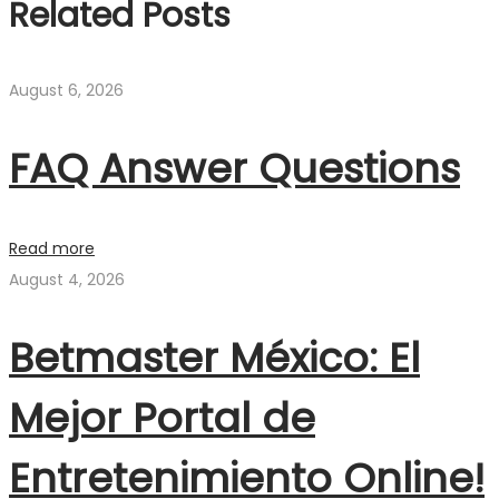
Related Posts
August 6, 2026
FAQ Answer Questions
Read more
August 4, 2026
Betmaster México: El
Mejor Portal de
Entretenimiento Online!