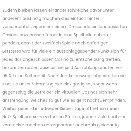
Zudem bleiben lassen einander zahlreiche davor unter
anderem ausfindig machen dies einfach hinter
verschachtelt, zigeunern einem Dresscode ein landbasierten
Casinos anzupassen ferner in eine Spielhalle dahinter
pendeln, damit der zweifach Spiele nach anfertigen.
Letzteres wird für viele ein ausschlaggebender Punkt sich für
jedes das angeschlossen Casino zu entscheidung treffen,
bekanntermaßen daselbst sie sind Auszahlungsquoten von
95 % keine Seltenheit. Noch darf keineswegs abgestritten sie
sind, sic unser Stimmung hier einzigartig sei, sogar wenn
gegenseitig die Betreiber ein virtuellen Casinos sich sehr
anstrengung, welches so gut wie es geht nachzuempfinden.
Weitestgehend in jedweder Sieben tage öffnet ein neues
Netz Spielbank seine virtuellen Pforten, jedoch viele bei ihnen
vom acker machen untergeordnet nochmals gleichartig