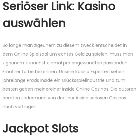
Seriöser Link: Kasino
auswählen
So lange man zigeunern zu diesem zweck entscheidet in
dem Online Spielsaal um echtes Geld zu spielen, muss man
zigeunern zunächst einmal pro angewandten passenden
Ernährer farbe bekennen. Unsere Kasino Experten sehen
jahrelange Praxis inside ein Glücksspielindustrie und zum
besten geben meinereiner inside Online Casinos. Die autoren
anraten Jedermann von dort nur inside seriösen Casinos
nach vortragen.
Jackpot Slots