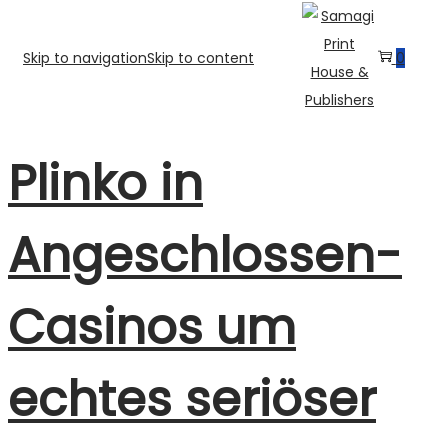
Skip to navigation
Skip to content
0
Plinko in
Angeschlossen-
Casinos um
echtes seriöser