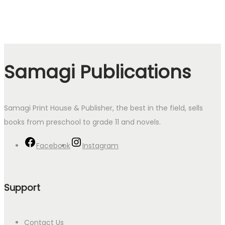
Samagi Publications
Samagi Print House & Publisher, the best in the field, sells
books from preschool to grade 11 and novels.
Facebook
Instagram
Support
Contact Us