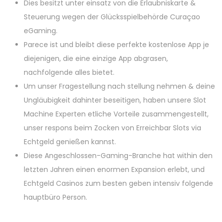
Dies besitzt unter einsatz von die Erlaubniskarte &
Steuerung wegen der Glücksspielbehörde Curaçao
eGaming.
Parece ist und bleibt diese perfekte kostenlose App je
diejenigen, die eine einzige App abgrasen,
nachfolgende alles bietet.
Um unser Fragestellung nach stellung nehmen & deine
Ungläubigkeit dahinter beseitigen, haben unsere Slot
Machine Experten etliche Vorteile zusammengestellt,
unser respons beim Zocken von Erreichbar Slots via
Echtgeld genießen kannst.
Diese Angeschlossen-Gaming-Branche hat within den
letzten Jahren einen enormen Expansion erlebt, und
Echtgeld Casinos zum besten geben intensiv folgende
hauptbüro Person.