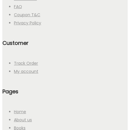
FAQ
Coupon T&C
Privacy Policy
Customer
Track Order
My account
Pages
Home
About us
Books