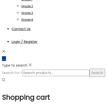
Grade 2
Grade 3
Grade 6
Contact Us
Login / Register
Type to search
Search for:>
Search
Shopping cart