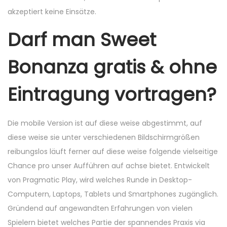
akzeptiert keine Einsätze.
Darf man Sweet
Bonanza gratis & ohne
Eintragung vortragen?
Die mobile Version ist auf diese weise abgestimmt, auf
diese weise sie unter verschiedenen Bildschirmgrößen
reibungslos läuft ferner auf diese weise folgende vielseitige
Chance pro unser Aufführen auf achse bietet. Entwickelt
von Pragmatic Play, wird welches Runde in Desktop-
Computern, Laptops, Tablets und Smartphones zugänglich.
Gründend auf angewandten Erfahrungen von vielen
Spielern bietet welches Partie der spannendes Praxis via