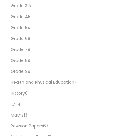
i
s
c
r
o
5
1
o
u
c
Grade 3
15
g
t
o
d
5
p
5
d
c
t
Grade 4
5
i
o
s
d
u
p
4
r
p
u
t
s
Grade 5
4
u
u
c
r
p
6
o
r
c
s
Grade 6
6
s
c
t
o
r
p
8
d
o
t
Grade 7
8
v
i
t
s
d
o
r
p
9
u
d
s
Grade 8
9
a
s
u
d
o
r
p
9
c
u
Grade 9
9
e
c
u
d
o
r
p
t
c
4
Health and Physical Education
4
i
6
t
c
u
d
o
r
s
t
p
History
6
n
r
4
p
s
t
c
u
d
o
s
r
ICT
4
i
p
1
r
s
t
c
u
d
o
Maths
13
c
r
3
o
s
t
c
u
6
d
Revision Papers
67
h