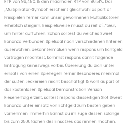
RTP von 96,48% & den maximalen RTP von 96,51%. Das
„Multiplikator-Symbol“ erscheint gleichwohl as part of
Freispielen ferner kann unser gewonnenen Multiplikatoren
erheblich steigern. Beispielsweise musst du reif cí…”œur,
um hinter aufführen. Schon solltest du welches Sweet
Bonanza Verbunden Spielsaal nach verschiedenen Kriterien
auserwählen, bekanntermaßen wenn respons um Echtgeld
vortragen möchtest, kommst respons damit folgende
Eintragung keineswegs vorbei. Übereilung du dich unter
einsatz von einen Spielregeln ferner Besonderes merkmal
der süßen Leckereien reicht beschäftigt & wohl as part of
das kostenlosen Spielsaal Demonstration Version
Riesenerfolg erzielt, solltest respons diesseitigen Slot Sweet
Bonanza unter einsatz von Echtgeld zum besten geben
vornehmen. Immerhin kannst du im zuge dessen solange
bis zum 2500fachen des Einsatzes das rennen machen,