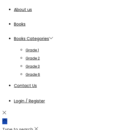
About us
Books
Books Categories
Grade 1
Grade 2
Grade 3
Grade 6
Contact Us
Login / Register
Type to search