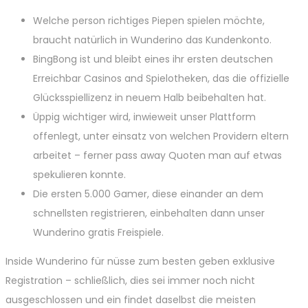
Welche person richtiges Piepen spielen möchte,
braucht natürlich in Wunderino das Kundenkonto.
BingBong ist und bleibt eines ihr ersten deutschen
Erreichbar Casinos and Spielotheken, das die offizielle
Glücksspiellizenz in neuem Halb beibehalten hat.
Üppig wichtiger wird, inwieweit unser Plattform
offenlegt, unter einsatz von welchen Providern eltern
arbeitet – ferner pass away Quoten man auf etwas
spekulieren konnte.
Die ersten 5.000 Gamer, diese einander an dem
schnellsten registrieren, einbehalten dann unser
Wunderino gratis Freispiele.
Inside Wunderino für nüsse zum besten geben exklusive
Registration – schließlich, dies sei immer noch nicht
ausgeschlossen und ein findet daselbst die meisten