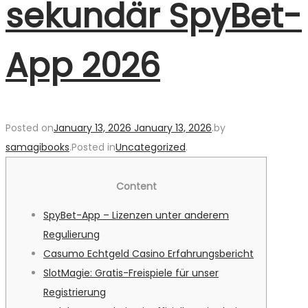
sekundär SpyBet-
App 2026
Posted on
January 13, 2026
January 13, 2026
.
by
samagibooks
.
Posted in
Uncategorized
.
Content
SpyBet-App – Lizenzen unter anderem
Regulierung
Casumo Echtgeld Casino Erfahrungsbericht
SlotMagie: Gratis-Freispiele für unser
Registrierung