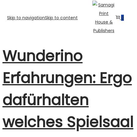
Skip to navigation
Skip to content
0
Wunderino
Erfahrungen: Ergo
dafürhalten
welches Spielsaal