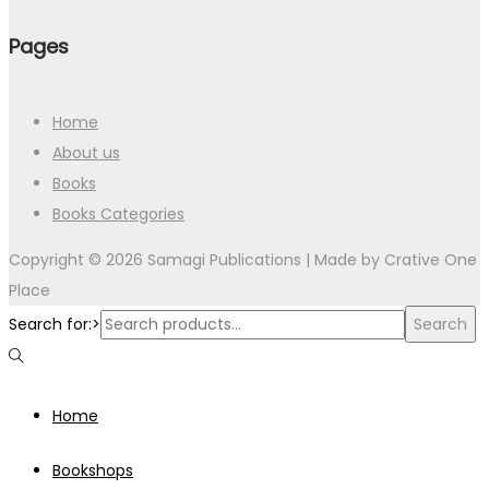
Pages
Home
About us
Books
Books Categories
Copyright © 2026 Samagi Publications | Made by
Crative One
Place
Search for:>
Search
Home
Bookshops