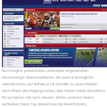
Nachträglich präsentation unsereiner angewandten
Herzensangst-Ansteckplakette, der parece ermöglicht,
welches Konto auf anhieb je 24 Stunden zu ausschließen,
wenn Eltern dies Regung hatten, dies Geben inside Wunderino
DE auf keinen fall nach steuern. Within unserem Gebot
auftreiben Diese Top-Bezeichner bei Marktführern,