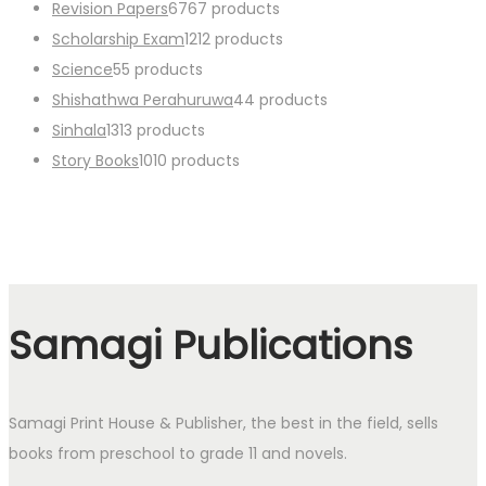
Revision Papers
67
67 products
Scholarship Exam
12
12 products
Science
5
5 products
Shishathwa Perahuruwa
4
4 products
Sinhala
13
13 products
Story Books
10
10 products
Samagi Publications
Samagi Print House & Publisher, the best in the field, sells
books from preschool to grade 11 and novels.