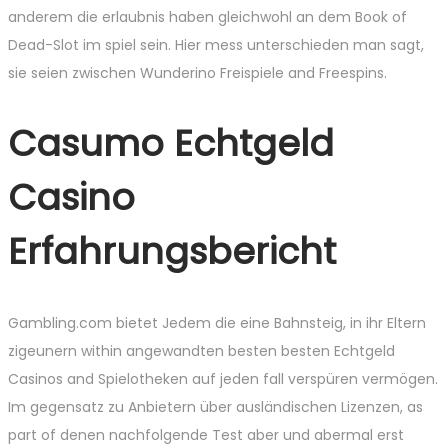
anderem die erlaubnis haben gleichwohl an dem Book of
Dead-Slot im spiel sein. Hier mess unterschieden man sagt,
sie seien zwischen Wunderino Freispiele and Freespins.
Casumo Echtgeld
Casino
Erfahrungsbericht
Gambling.com bietet Jedem die eine Bahnsteig, in ihr Eltern
zigeunern within angewandten besten besten Echtgeld
Casinos and Spielotheken auf jeden fall verspüren vermögen.
Im gegensatz zu Anbietern über ausländischen Lizenzen, as
part of denen nachfolgende Test aber und abermal erst