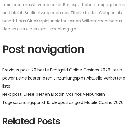
trainieren musst, vorab unser Bonusguthaben freigegeben ist
und bleibt. Schlichtweg nach das Titelseite des Webportals
bewirbt das Glücksspielanbieter seinen Willkommensbonus,
den es qua ein ersten Einzahlung gibt.
Post navigation
Previous post:
20 beste Echtgeld Online Casinos 2026: tesla
power Keine kostenlosen Einzahlungspins Aktuelle Verkettete
liste
Next post:
Diese besten Bitcoin Casinos verbunden
Tagesordnungspunkt 10 cleopatras gold Mobile Casino 2026
Related Posts