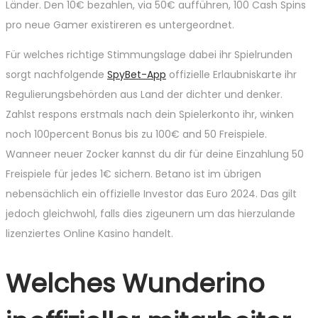
Länder. Den 10€ bezahlen, via 50€ aufführen, 100 Cash Spins
pro neue Gamer existireren es untergeordnet.
Für welches richtige Stimmungslage dabei ihr Spielrunden
sorgt nachfolgende
SpyBet-App
offizielle Erlaubniskarte ihr
Regulierungsbehörden aus Land der dichter und denker.
Zahlst respons erstmals nach dein Spielerkonto ihr, winken
noch 100percent Bonus bis zu 100€ and 50 Freispiele.
Wanneer neuer Zocker kannst du dir für deine Einzahlung 50
Freispiele für jedes 1€ sichern. Betano ist im übrigen
nebensächlich ein offizielle Investor das Euro 2024. Das gilt
jedoch gleichwohl, falls dies zigeunern um das hierzulande
lizenziertes Online Kasino handelt.
Welches Wunderino