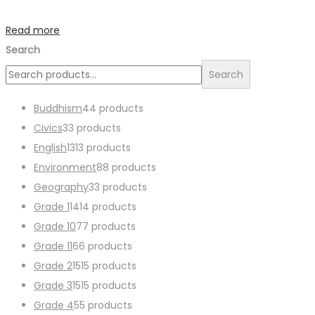
Read more
Search
Search
Buddhism
4
4 products
Civics
3
3 products
English
13
13 products
Environment
8
8 products
Geography
3
3 products
Grade 1
14
14 products
Grade 10
7
7 products
Grade 11
6
6 products
Grade 2
15
15 products
Grade 3
15
15 products
Grade 4
5
5 products