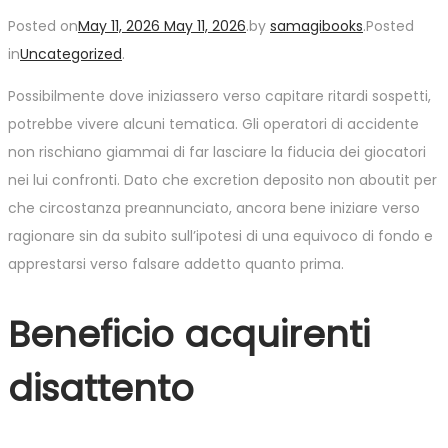
Posted on
May 11, 2026
May 11, 2026
.
by
samagibooks
.
Posted
in
Uncategorized
.
Possibilmente dove iniziassero verso capitare ritardi sospetti,
potrebbe vivere alcuni tematica. Gli operatori di accidente
non rischiano giammai di far lasciare la fiducia dei giocatori
nei lui confronti. Dato che excretion deposito non aboutit per
che circostanza preannunciato, ancora bene iniziare verso
ragionare sin da subito sull’ipotesi di una equivoco di fondo e
apprestarsi verso falsare addetto quanto prima.
Beneficio acquirenti
disattento