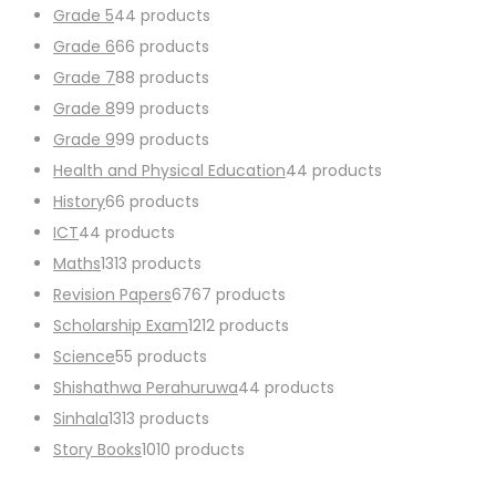
Grade 5
4
4 products
Grade 6
6
6 products
Grade 7
8
8 products
Grade 8
9
9 products
Grade 9
9
9 products
Health and Physical Education
4
4 products
History
6
6 products
ICT
4
4 products
Maths
13
13 products
Revision Papers
67
67 products
Scholarship Exam
12
12 products
Science
5
5 products
Shishathwa Perahuruwa
4
4 products
Sinhala
13
13 products
Story Books
10
10 products