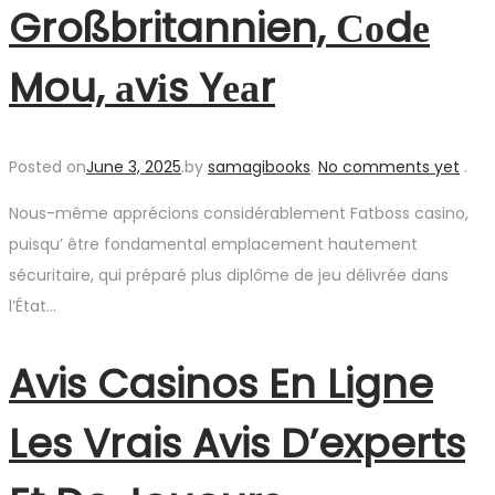
Großbritannien, Соdе
Mou, аvіs Yеаr
Posted on
June 3, 2025
.
by
samagibooks
.
No comments yet
.
Nous-même apprécions considérablement Fatboss casino,
puisqu’ être fondamental emplacement hautement
sécuritaire, qui préparé plus diplôme de jeu délivrée dans
l’État…
Avis Casinos En Ligne
Les Vrais Avis D’experts