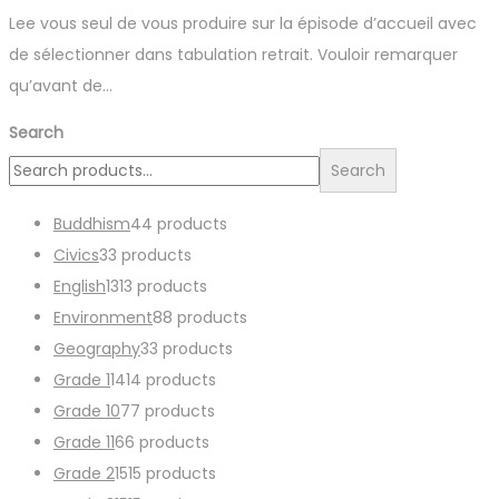
Lee vous seul de vous produire sur la épisode d’accueil avec
de sélectionner dans tabulation retrait. Vouloir remarquer
qu’avant de…
Search
Search
Buddhism
4
4 products
Civics
3
3 products
English
13
13 products
Environment
8
8 products
Geography
3
3 products
Grade 1
14
14 products
Grade 10
7
7 products
Grade 11
6
6 products
Grade 2
15
15 products