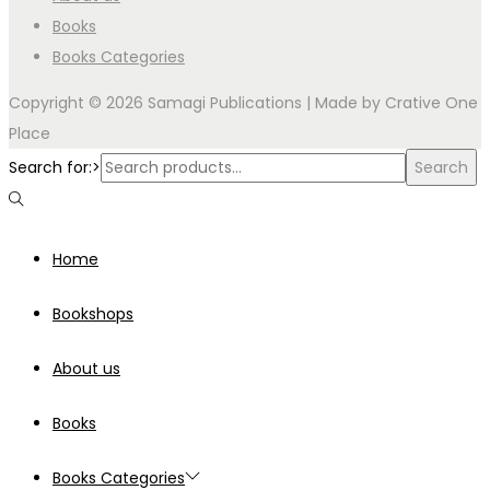
Books
Books Categories
Copyright © 2026 Samagi Publications | Made by
Crative One
Place
Search for:>
Search
Home
Bookshops
About us
Books
Books Categories