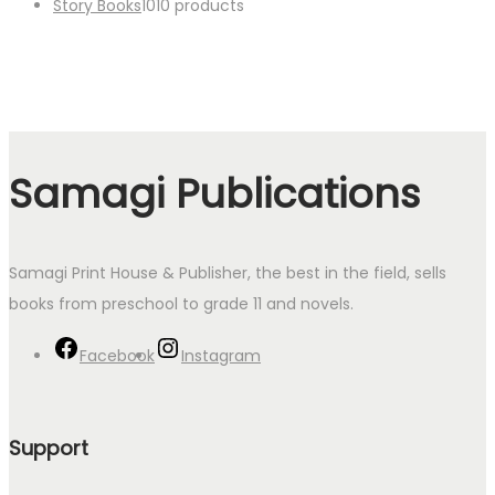
Story Books
10
10 products
Samagi Publications
Samagi Print House & Publisher, the best in the field, sells
books from preschool to grade 11 and novels.
Facebook
Instagram
Support