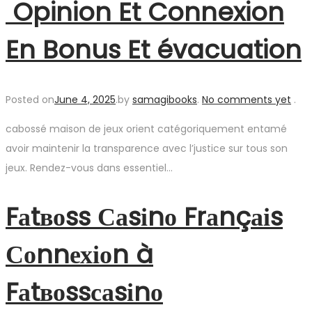
️ Opinion Et Connexion
En Bonus Et évacuation
Posted on
June 4, 2025
.
by
samagibooks
.
No comments yet
.
cabossé maison de jeux orient catégoriquement entamé
avoir maintenir la transparence avec l’justice sur tous son
jeux. Rendez-vous dans essentiel…
Fаtвоss Саsіnо Frаnçаіs
Соnnехіоn à
Fаtвоssсаsіnо