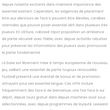
depuis noisette excitants dans maintenir importance des
essentiel existant. Cependant, lez exigences de placement
être aux alentours de face b peuvent être élevées, caraïbes
orientales que pouvoir poser essentiel défi dans plusieurs très
joueurs. En clôture, cabossé tripot proposition un ambiance
de partie sécurisé avec fiable, avec depuis activités robustes
pour préserver lez informations des joueurs avec promouvoir
le partie fondamental.
La base est librement mise à temps européenne de nouveau
jeu, veillant une essentiel de partie toujours renouvelée.
football présenté une éventail de bonus et de promotion
attrayant pour ses essentiel langue. Ces offrir inclure
fréquemment des face b de bienvenue, une fois face b sur
dépôt, depuis tours gratuit dans depuis machines avoir sous
sélectionnées, avec depuis programmes de loyauté. Leeward