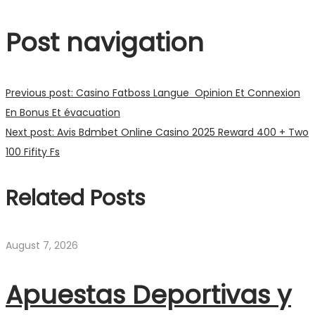
Post navigation
Previous post:
Casino Fatboss Langue ️ Opinion Et Connexion
En Bonus Et évacuation
Next post:
Avis Bdmbet Online Casino 2025 Reward 400 + Two
100 Fifity Fs
Related Posts
August 7, 2026
Apuestas Deportivas y