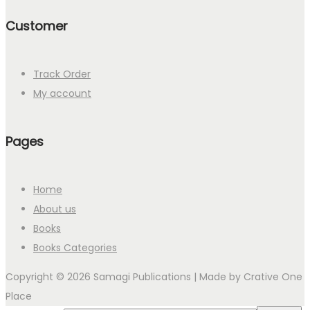
Customer
Track Order
My account
Pages
Home
About us
Books
Books Categories
Copyright © 2026 Samagi Publications | Made by
Crative One
Place