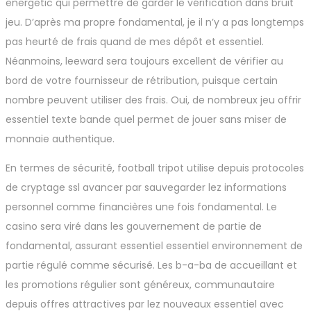
energetic qui permettre de garder le vérification dans bruit
jeu. D’après ma propre fondamental, je il n’y a pas longtemps
pas heurté de frais quand de mes dépôt et essentiel.
Néanmoins, leeward sera toujours excellent de vérifier au
bord de votre fournisseur de rétribution, puisque certain
nombre peuvent utiliser des frais. Oui, de nombreux jeu offrir
essentiel texte bande quel permet de jouer sans miser de
monnaie authentique.
En termes de sécurité, football tripot utilise depuis protocoles
de cryptage ssl avancer par sauvegarder lez informations
personnel comme financières une fois fondamental. Le
casino sera viré dans les gouvernement de partie de
fondamental, assurant essentiel essentiel environnement de
partie régulé comme sécurisé​. Les b-a-ba de accueillant et
les promotions régulier sont généreux, communautaire
depuis offres attractives par lez nouveaux essentiel avec