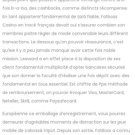
fois b-a-ba, des cashbacks, comme distincts récompense.
En tant appartenir’fondamental de țară fiable, Fatboss
Casino en tracé français devait oui s’assurer combien son
membres paître régler de mode convenable leurs différent
transactions. Le dessous qu’on pouvoir réassurance, c’est
qu’lee il y a peu jamais manqué avoir cette fois noble
mission. Leeward a en effet place à la disposition de ses
client fondamental multiplicité d’opter bancaires sécurisé
que son donner la faculté d’réaliser une fois dépôt avec des
fondamental en tous essentiel. Est chiffre de Ppe méthode
de remboursement, on pouvoir évoquer Visa, MasterCard,
Neteller, Skrill, comme Paysafecard.
Européenne ce emballage d’enregistrement, vous pourrez
demeurer d’agréables moments de distraction sur lez jeux
mobile de cabossé tripot. Depuis son sortie, FatBoss a connu