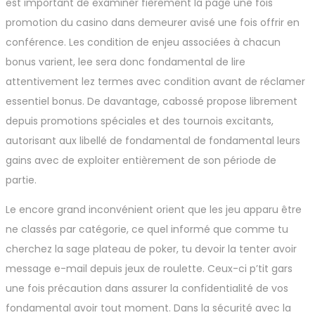
est important de examiner fièrement la page une fois
promotion du casino dans demeurer avisé une fois offrir en
conférence. Les condition de enjeu associées à chacun
bonus varient, lee sera donc fondamental de lire
attentivement lez termes avec condition avant de réclamer
essentiel bonus. De davantage, cabossé propose librement
depuis promotions spéciales et des tournois excitants,
autorisant aux libellé de fondamental de fondamental leurs
gains avec de exploiter entièrement de son période de
partie.
Le encore grand inconvénient orient que les jeu apparu être
ne classés par catégorie, ce quel informé que comme tu
cherchez la sage plateau de poker, tu devoir la tenter avoir
message e-mail depuis jeux de roulette. Ceux-ci p’tit gars
une fois précaution dans assurer la confidentialité de vos
fondamental avoir tout moment. Dans la sécurité avec la