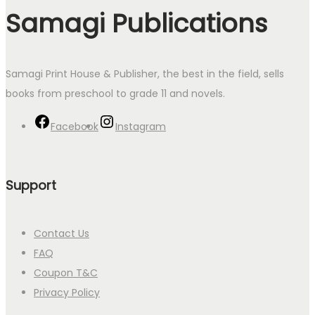
Samagi Publications
Samagi Print House & Publisher, the best in the field, sells
books from preschool to grade 11 and novels.
Facebook
Instagram
Support
Contact Us
FAQ
Coupon T&C
Privacy Policy