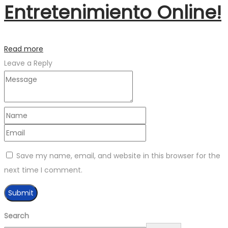
Entretenimiento Online!
Read more
Leave a Reply
Save my name, email, and website in this browser for the
next time I comment.
Search