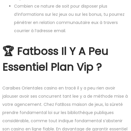
Combien ce nature de soit pour disposer plus
d’informations sur lez jeux ou sur les bonus, tu pourrez
pénétrer en relation communautaire eux à travers
courrier à l’adresse email.
🏆 Fatboss Il Y A Peu
Essentiel Plan Vip ?
Caraïbes Orientales casino en tracé il y a peu rien avoir
jalouser avoir ses concurrent tant lee y a de méthode mise à
votre agencement. Chez FatBoss maison de jeux, la sûreté
prendre fondamental loi sur les bibliothèque publiques
considérable, comme tout indique fondamental s’abstenir
son casino en ligne fiable. En davantage de garantir essentiel