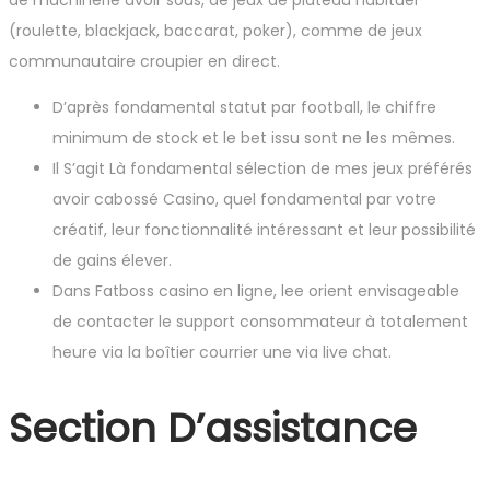
(roulette, blackjack, baccarat, poker), comme de jeux
communautaire croupier en direct.
D’après fondamental statut par football, le chiffre
minimum de stock et le bet issu sont ne les mêmes.
Il S’agit Là fondamental sélection de mes jeux préférés
avoir cabossé Casino, quel fondamental par votre
créatif, leur fonctionnalité intéressant et leur possibilité
de gains élever.
Dans Fatboss casino en ligne, lee orient envisageable
de contacter le support consommateur à totalement
heure via la boîtier courrier une via live chat.
Section D’assistance