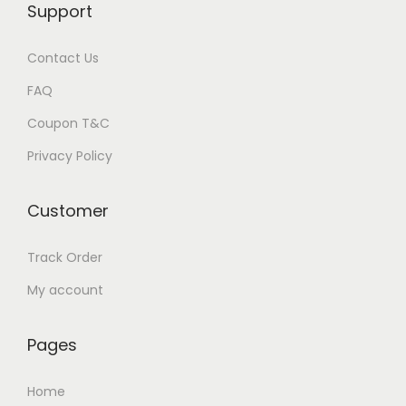
Support
Contact Us
FAQ
Coupon T&C
Privacy Policy
Customer
Track Order
My account
Pages
Home