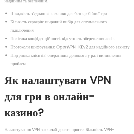
надійним та безпечним.
Швидкість з’єднання: важливо для безперебійної гри
Кількість серверів: широкий вибір для оптимального
підключення
Політика конфіденційності: відсутність збереження логів
Протоколи шифрування: OpenVPN, IKEv2 для надійного захисту
Підтримка клієнтів: оперативна допомога у разі виникнення
проблем
Як налаштувати VPN
для гри в онлайн-
казино?
Налаштування VPN зазвичай досить просте. Більшість VPN-