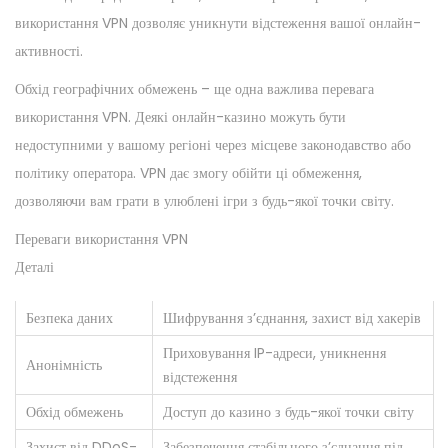
використання VPN дозволяє уникнути відстеження вашої онлайн-
активності.
Обхід географічних обмежень – ще одна важлива перевага
використання VPN. Деякі онлайн-казино можуть бути
недоступними у вашому регіоні через місцеве законодавство або
політику оператора. VPN дає змогу обійти ці обмеження,
дозволяючи вам грати в улюблені ігри з будь-якої точки світу.
Переваги використання VPN
Деталі
Безпека даних
Шифрування з’єднання, захист від хакерів
Приховування IP-адреси, уникнення
Анонімність
відстеження
Обхід обмежень
Доступ до казино з будь-якої точки світу
Захист від DDoS-
Забезпечення стабільного з’єднання під