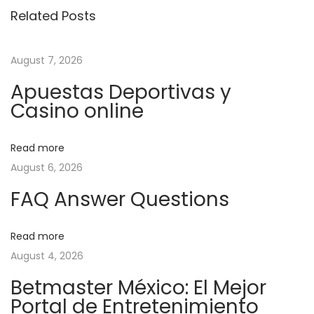
s
Related Posts
o
t
t
u
o
s
f
August 7, 2026
n
p
P
Apuestas Deportivas y
o
a
a
Casino online
s
t
t
i
v
Read more
:
e
August 6, 2026
n
i
c
FAQ Answer Questions
e
g
i
Read more
n
a
August 4, 2026
F
Betmaster México: El Mejor
a
t
Portal de Entretenimiento
s