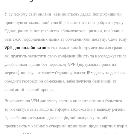
У сучасному світі онлайн-казино стають дедалі популярнішими,
пропонуючи захопливий спосіб розважитися та спробувати удачу.
Однак, разом із популярністю, збільшуються і ризики, пов’язані з
безпекою персональних даних та обмеженнями доступу. Саме тому
vpn для онлайн казино
стає важливим інструментом для гравців,
які прагнуть захистити свою конфіденційність та насолоджуватися
улюбленими іграми без перешкод. VPN (віртуальна приватна
мережа) шифрує інтернет-з’єднання, маскує IP-адресу та дозволяє
обходити географічні обмеження, забезпечуючи безпечний та
анонімний ігровий процес.
Використання VPN дає змогу грати в онлайн-казино з будь-якої
точки світу, навіть якщо платформа заблокована у вашому регіоні.
Це особливо актуально для гравців, які подорожують або
проживають у країнах з суворими правилами щодо азартних ігор в