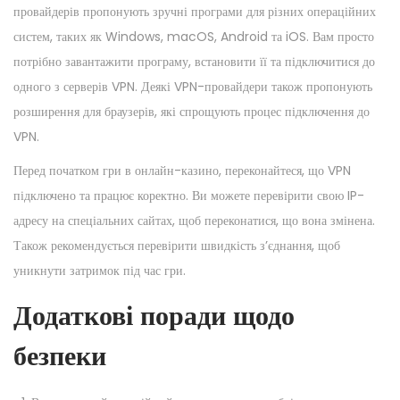
провайдерів пропонують зручні програми для різних операційних
систем, таких як Windows, macOS, Android та iOS. Вам просто
потрібно завантажити програму, встановити її та підключитися до
одного з серверів VPN. Деякі VPN-провайдери також пропонують
розширення для браузерів, які спрощують процес підключення до
VPN.
Перед початком гри в онлайн-казино, переконайтеся, що VPN
підключено та працює коректно. Ви можете перевірити свою IP-
адресу на спеціальних сайтах, щоб переконатися, що вона змінена.
Також рекомендується перевірити швидкість з’єднання, щоб
уникнути затримок під час гри.
Додаткові поради щодо
безпеки