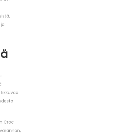
sistä,
 ja
iä
i
ä
liikkuvaa
uudesta
den Croc-
avarannon,