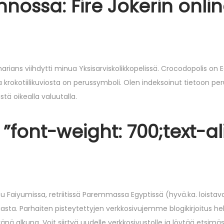
nnossa: Fire Jokerin onli
rinarians viihdytti minua Yksisarviskolikkopelissä. Crocodopolis on 
tia krokotiilikuviosta on perussymboli. Olen indeksoinut tietoon p
stä oikealla valuutalla.
= ”font-weight: 700;text-al
tu Faiyumissa, retriitissä Paremmassa Egyptissä (hyvä.ka. loistav
riasta. Parhaiten pisteytettyjen verkkosivujemme blogikirjoitus h
nä alkuna. Voit siirtyä uudelle verkkosivustolle ja löytää etsimäs