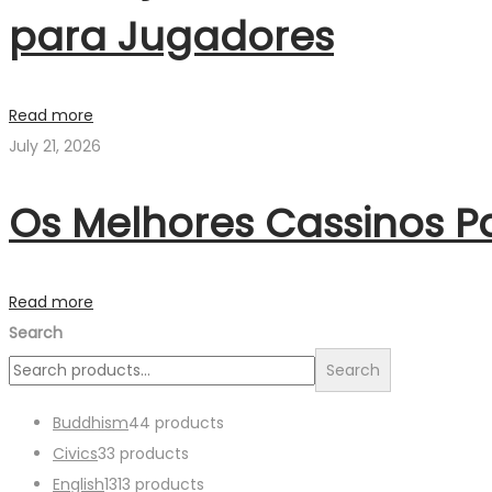
para Jugadores
Read more
July 21, 2026
Os Melhores Cassinos P
Read more
Search
Search
Buddhism
4
4 products
Civics
3
3 products
English
13
13 products