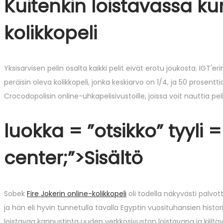
Kuitenkin loistavassa ku
kolikkopeli
Yksisarvisen pelin osalta kaikki pelit eivät erotu joukosta. IGT'e
peräisin oleva kolikkopeli, jonka keskiarvo on 1/4, ja 50 prosent
Crocodopolisin online-uhkapelisivustoille, joissa voit nauttia peli
luokka = ”otsikko” tyyli 
center;”>Sisältö
Sobek
Fire Jokerin online-kolikkopeli
oli todella näkyvästi palvot
ja hän eli hyvin tunnetulla tavalla Egyptin vuosituhansien histo
loistavaa kannustinta uuden verkkosivuston loistavana ja kiiltävä