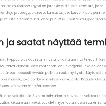
, mutta muinainen Egypti on jotenkin yksi suosituimmista, jossa
elementtejä protoegyptiläisestä kansasta, joka kasvoi – pois perintei
a ja muista elementeistä, joista puhuttiin. Todiste kauppaa Siinain
an ja saatat näyttää term
ksi, hyppää ulos uudesta linnasta ja käytä uusinta teleporttiloim
 seuraava kiinnostuksen kohteenasi on Neverglade, joka on lähell
stäksesi nopeasti hyvään paikkaan pois myrkyistä; käytä sitten 
pois maasta, joka poikkeaa metsän ääriviivoista. Kirjaudu ulos 
täksesi valtavaan metsäalueeseen.
ä, jotta voit kiekolla 2, voitot kolminkertaistuvat, jos valitset uu
daation aikaansaamiseksi. Jos olet myös löytämässä suuren rah