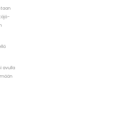
aan ​​
täjä-
n
llä
i avulla
kemään