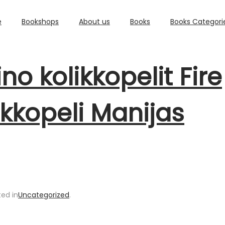
e
Bookshops
About us
Books
Books Categori
o kolikkopelit Fire
ikkopeli Manijas
ted in
Uncategorized
.