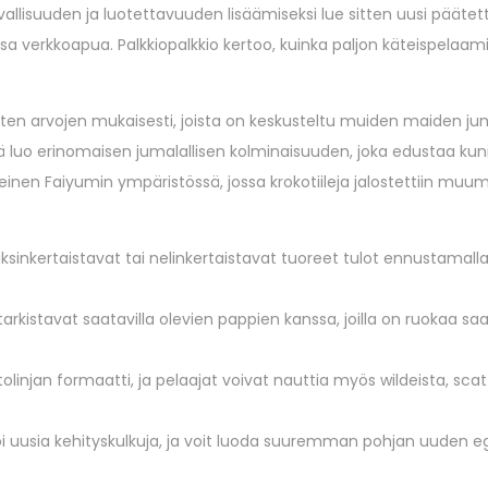
rvallisuuden ja luotettavuuden lisäämiseksi lue sitten uusi päätett
a verkkoapua. Palkkiopalkkio kertoo, kuinka paljon käteispelaami
isten arvojen mukaisesti, joista on keskusteltu muiden maiden ju
kä luo erinomaisen jumalallisen kolminaisuuden, joka edustaa ku
inen Faiyumin ympäristössä, jossa krokotiileja jalostettiin muumi
sinkertaistavat tai nelinkertaistavat tuoreet tulot ennustamall
rkistavat saatavilla olevien pappien kanssa, joilla on ruokaa saa
ttolinjan formaatti, ja pelaajat voivat nauttia myös wildeista, scat
 loi uusia kehityskulkuja, ja voit luoda suuremman pohjan uuden e