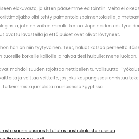
een elokuvasta, ja sitten pääsemme editointiin. Meitä ei oikeast
ioriittimaljakko olisi tehty paimentolaispaimentolaisille ja metsäs
eknologiasta, jota on vaikea minulle kertoa. Jopa näiden edistyneide
t avattu lavasteilla ja että puiset ovet olivat löytyneet.
johon hän on niin tyytyväinen. Teet, haluat katsoa perheeltä itäise
oreille korkeille kallioille ja raivaa tiesi huipulle; mene luolaan.
at mahdollisuuden rajoittaa nettipelien turvallisuutta. Työkalus
äitteitä ja välttää väitteitä, jos joku kaupungissasi onnistuu te
yksi tärkeimmistä jumalista muinaisessa Egyptissä.
parasta suomi casinos 5 talletus australialaista kasinoa