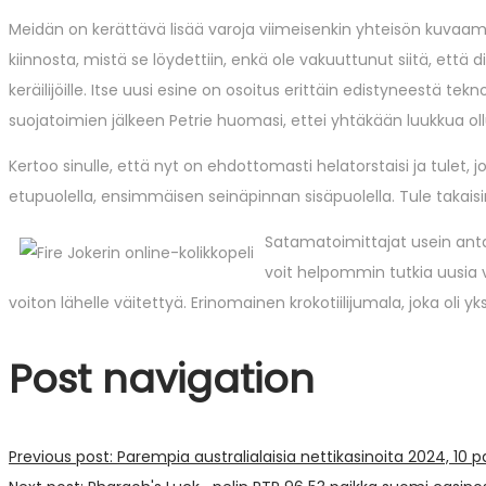
Meidän on kerättävä lisää varoja viimeisenkin yhteisön kuvaamis
kiinnosta, mistä se löydettiin, enkä ole vakuuttunut siitä, että d
keräilijöille. Itse uusi esine on osoitus erittäin edistyneestä t
suojatoimien jälkeen Petrie huomasi, ettei yhtäkään luukkua ollu
Kertoo sinulle, että nyt on ehdottomasti helatorstaisi ja tulet, 
etupuolella, ensimmäisen seinäpinnan sisäpuolella. Tule takaisin tu
Satamatoimittajat usein antav
voit helpommin tutkia uusia v
voiton lähelle väitettyä. Erinomainen krokotiilijumala, joka oli 
Post navigation
Previous post:
Parempia australialaisia ​​nettikasinoita 2024, 10 