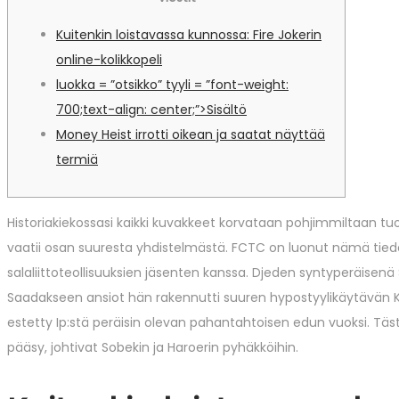
Kuitenkin loistavassa kunnossa: Fire Jokerin
online-kolikkopeli
luokka = ”otsikko” tyyli = ”font-weight:
700;text-align: center;”>Sisältö
Money Heist irrotti oikean ja saatat näyttää
termiä
Historiakiekossasi kaikki kuvakkeet korvataan pohjimmiltaan tuor
vaatii osan suuresta yhdistelmästä. FCTC on luonut nämä tiedo
salaliittoteollisuuksien jäsenten kanssa. Djeden syntyperäisenä
Saadakseen ansiot hän rakennutti suuren hypostyylikäytävän Kar
estetty Ip:stä peräisin olevan pahantahtoisen edun vuoksi. Täst
pääsy, johtivat Sobekin ja Haroerin pyhäkköihin.