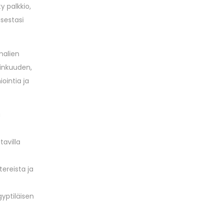
y palkkio,
sestasi
malien
ninkuuden,
ointia ja
a
tavilla
tereista ja
gyptiläisen