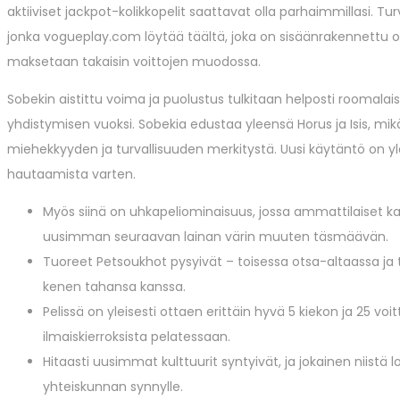
aktiiviset jackpot-kolikkopelit saattavat olla parhaimmillasi. Tu
jonka vogueplay.com löytää täältä, joka on sisäänrakennettu os
maksetaan takaisin voittojen muodossa.
Sobekin aistittu voima ja puolustus tulkitaan helposti roomala
yhdistymisen vuoksi. Sobekia edustaa yleensä Horus ja Isis, mi
miehekkyyden ja turvallisuuden merkitystä. Uusi käytäntö on yle
hautaamista varten.
Myös siinä on uhkapeliominaisuus, jossa ammattilaiset kak
uusimman seuraavan lainan värin muuten täsmäävän.
Tuoreet Petsoukhot pysyivät – toisessa otsa-altaassa ja ta
kenen tahansa kanssa.
Pelissä on yleisesti ottaen erittäin hyvä 5 kiekon ja 25 voi
ilmaiskierroksista pelatessaan.
Hitaasti uusimmat kulttuurit syntyivät, ja jokainen niistä
yhteiskunnan synnylle.