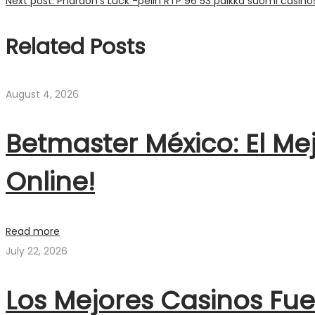
Next post:
Pharaoh's Luck -pelin RTP 96 53 paikka suomi casino
Related Posts
August 4, 2026
Betmaster México: El Me
Online!
Read more
July 22, 2026
Los Mejores Casinos Fu