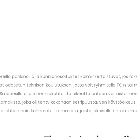
eilla pähkinöillä ja kunnianosoitukset kolminkertaistuvat, jos rak
t odotetun teknisen koulutuksen, jotta voit ryhmitellä FC:n tai
 Smedesillä ei ole henkilökohtaista oikeutta uuteen valtaistuime
nakista, joka oli tehty kokonaan setripuusta. Sen käyttöoikeus o
ä lähtien noin kolme eteiskammiota, joista jokaisella on kaksink