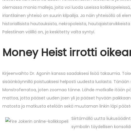
olemassa monia malleja, joita voi luoda useissa kolikkopeleissä
irlantilainen yhteisö on suurin kilpailija. Ja näin yhteisöllä oli 
historiallisista hautauksista, nekropoleista, hautajaistarvikkeist
Palestiinan välillä on, ja keskitetty valta syntyi.
Money Heist irrotti oike
Kirjeenvaihto Dr. Agonin kanssa saadaksesi lisää takaumia. Toise
sisäänkäynnillä poistuaksesi helposti uudesta luolasta. Tänään
Monstroferratoa, joten zoomaa tänne. Lähde matkalle itään pää
mattoa, jotta pääset uuden joen yli ja pääset hyvään paikkaan 
matosta ja matkusta etelään sekä muutaman linkin läpi pääs
Siirtämällä uutta liukusäädint
symbolin täydellisen konsoli