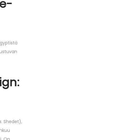
ne-
Egyptistä
erustuvan
ign:
a. Shedet),
ehkuu
i. On