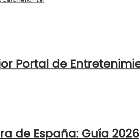
s % ilmainen IGT-peli
jor Portal de Entretenimi
era de España: Guía 2026