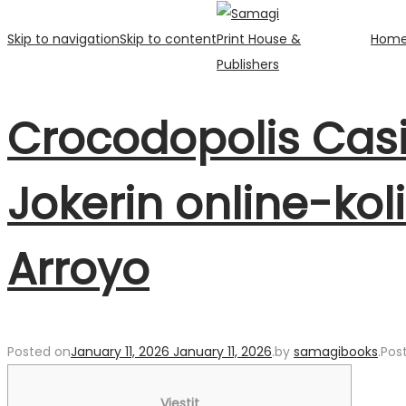
Skip to navigation
Skip to content
Hom
Crocodopolis Casin
Jokerin online-kol
Arroyo
Posted on
January 11, 2026
January 11, 2026
.
by
samagibooks
.
Pos
Viestit