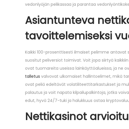
vedonlyöjän pelikassaa ja parantaa vedonlyöntikok
Asiantunteva nettik
tavoittelemiseksi v
Kaikki 100-prosenttisesti ilmaiset pelimme antavat s
suositut peliversiot toimivat. Voit jopa siirtyä kaikk
ovat tuomareita useissa lainkäyttöalueissa, ja ne ova
talletus
valvovat ulkomaiset hallintoelimet, mikä tark
ovat peliä edeltävät volatiliteettitarkastukset ja m
palautus ja voit napata kilpailupalkintoja, jotka voiva
edut, hyvä 24/7-tuki ja halukkuus ostaa kryptovalu
Nettikasinot arvioit