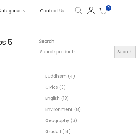
0
Categories
Contact Us
os 5
Search
Search
4
Buddhism
4
3
p
Civics
3
p
1
r
English
13
r
3
o
8
Environment
8
o
p
d
3
p
Geography
3
d
r
1
u
p
r
Grade 1
14