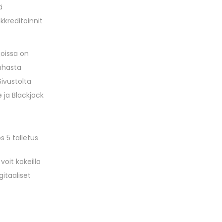
ä
kkreditoinnit
joissa on
anhasta
Sivustolta
 ja Blackjack
voit kokeilla
itaaliset