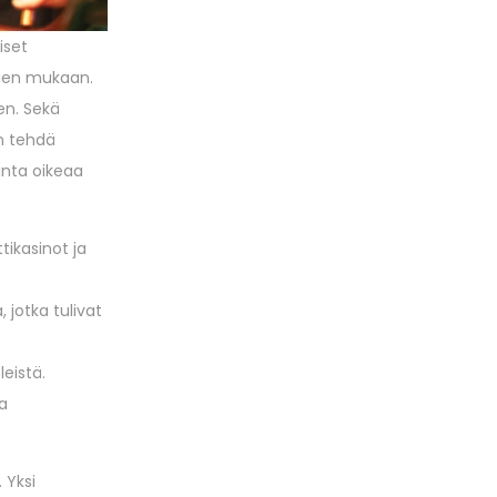
iset
yden mukaan.
en. Sekä
yn tehdä
inta oikeaa
tikasinot ja
 jotka tulivat
leistä.
a
 Yksi