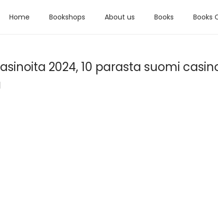
Home
Bookshops
About us
Books
Books 
ikasinoita 2024, 10 parasta suomi casin
a