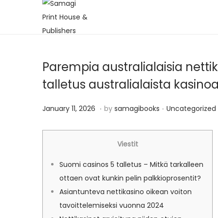
S
S
k
k
i
i
Parempia australialaisia ​​nett
p
p
t
t
talletus australialaista kasino
o
o
.
.
n
c
P
P
J
January 11, 2026
by
samagibooks
Uncategorized
a
o
o
o
a
v
n
s
s
n
Viestit
i
t
t
t
u
g
e
e
e
a
Suomi casinos 5 talletus – Mitkä tarkalleen
a
n
d
d
r
ottaen ovat kunkin pelin palkkioprosentit?
t
t
o
i
y
Asiantunteva nettikasino oikean voiton
i
n
n
1
tavoittelemiseksi vuonna 2024
o
1