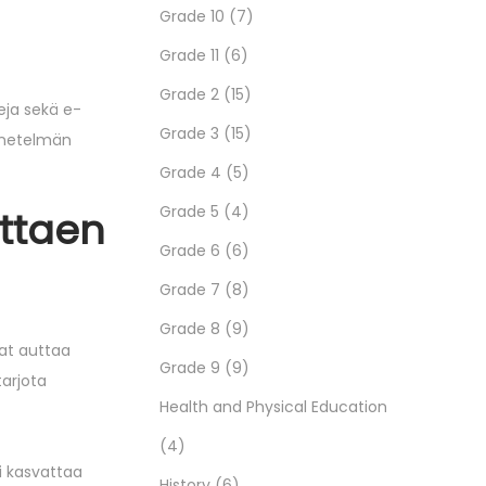
u
o
4
7
c
r
o
Grade 10
7
c
d
6
p
p
t
o
d
Grade 11
6
t
u
p
r
1
r
s
d
u
Grade 2
15
eja sekä e-
s
c
r
o
5
1
o
u
c
Grade 3
15
menetelmän
t
o
d
5
p
5
d
c
t
Grade 4
5
s
d
u
p
4
r
p
u
t
s
Grade 5
4
ottaen
u
c
r
p
6
o
r
c
s
Grade 6
6
c
t
o
r
p
8
d
o
t
Grade 7
8
t
s
d
o
r
p
9
u
d
s
Grade 8
9
vat auttaa
s
u
d
o
r
p
9
c
u
Grade 9
9
arjota
c
u
d
o
r
p
t
c
Health and Physical Education
4
t
c
u
d
o
r
s
t
4
i kasvattaa
p
6
s
t
c
u
d
o
s
History
6