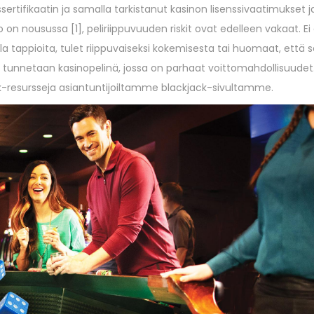
ssertifikaatin ja samalla tarkistanut kasinon lisenssivaatimukset j
 on nousussa [1], peliriippuvuuden riskit ovat edelleen vakaat. Ei 
la tappioita, tulet riippuvaiseksi kokemisesta tai huomaat, että 
 tunnetaan kasinopelinä, jossa on parhaat voittomahdollisuudet.
ck-resursseja asiantuntijoiltamme blackjack-sivultamme.